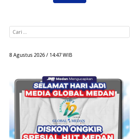
C
a
r
i
u
8 Agustus 2026 / 14:47 WIB
n
t
u
k
: