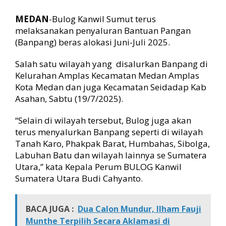
7
7
MEDAN
-Bulog Kanwil Sumut terus
2
melaksanakan penyaluran Bantuan Pangan
P
(Banpang) beras alokasi Juni-Juli 2025.
e
n
Salah satu wilayah yang disalurkan Banpang di
e
r
Kelurahan Amplas Kecamatan Medan Amplas
i
Kota Medan dan juga Kecamatan Seidadap Kab
m
Asahan, Sabtu (19/7/2025).
a
B
“Selain di wilayah tersebut, Bulog juga akan
a
terus menyalurkan Banpang seperti di wilayah
n
Tanah Karo, Phakpak Barat, Humbahas, Sibolga,
t
u
Labuhan Batu dan wilayah lainnya se Sumatera
a
Utara,” kata Kepala Perum BULOG Kanwil
n
Sumatera Utara Budi Cahyanto.
BACA JUGA :
Dua Calon Mundur, Ilham Fauji
Munthe Terpilih Secara Aklamasi di