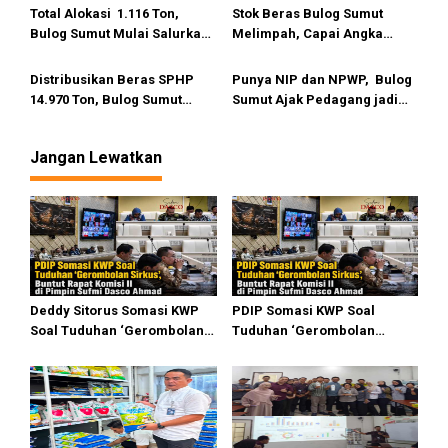
PBB di Medan Amplas
SPHP
Total Alokasi 1.116 Ton,
Stok Beras Bulog Sumut
Bulog Sumut Mulai Salurkan
Melimpah, Capai Angka
66 Ton Jagung SPHP untuk 6
Tertinggi
Peternak
Distribusikan Beras SPHP
Punya NIP dan NPWP, Bulog
14.970 Ton, Bulog Sumut
Sumut Ajak Pedagang jadi
Jamin Stok Pangan Aman
Pengecer Resmi Minyakita
Hadapi Lebaran
Jangan Lewatkan
Deddy Sitorus Somasi KWP
PDIP Somasi KWP Soal
Soal Tuduhan ‘Gerombolan
Tuduhan ‘Gerombolan
Sirkus’, Buntut Rapat Komisi
Sirkus’, Buntut Rapat Komisi
II Dipimpin Sufmi Dasco
II Dipimpin Sufmi Dasco
Ahmad
Ahmad