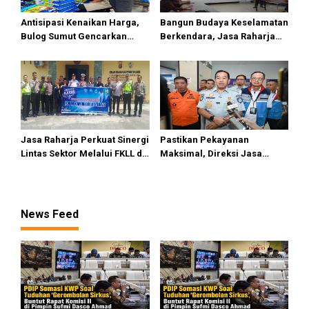
Antisipasi Kenaikan Harga,
Bangun Budaya Keselamatan
Bulog Sumut Gencarkan
Berkendara, Jasa Raharja
Distribusi Beras SPHP dan
Gelar Safety Campaign di PT
Premium
Pasifik Medan Industri
Jasa Raharja Perkuat Sinergi
Pastikan Pekayanan
Lintas Sektor Melalui FKLL di
Maksimal, Direksi Jasa
Serdang Bedagai
Raharja Tinjau Korban
Kebakaran KM Mutiara
Sentosa II
News Feed