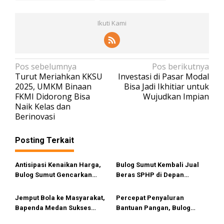
Ikuti Kami
N
Pos sebelumnya
Pos berikutnya
Turut Meriahkan KKSU
Investasi di Pasar Modal
a
2025, UMKM Binaan
Bisa Jadi Ikhitiar untuk
v
FKMI Didorong Bisa
Wujudkan Impian
Naik Kelas dan
i
Berinovasi
g
a
Posting Terkait
s
i
Antisipasi Kenaikan Harga,
Bulog Sumut Kembali Jual
Bulog Sumut Gencarkan
Beras SPHP di Depan
p
Distribusi Beras SPHP dan
Gudang
o
Premium
Jemput Bola ke Masyarakat,
Percepat Penyaluran
s
Bapenda Medan Sukses
Bantuan Pangan, Bulog
Optimalkan Pembayaran
Sumut Gelontorkan Beras