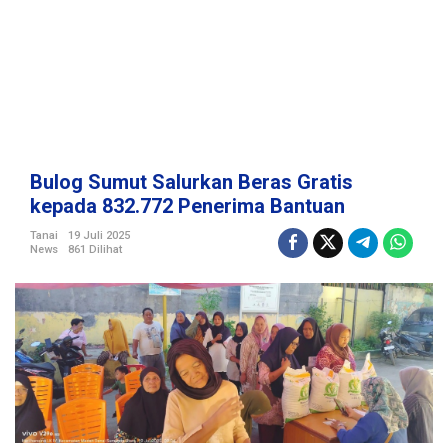
n
B
e
r
a
s
G
r
a
Bulog Sumut Salurkan Beras Gratis
t
kepada 832.772 Penerima Bantuan
i
s
Tanai
19 Juli 2025
News
861 Dilihat
k
e
p
a
d
a
8
3
2
.