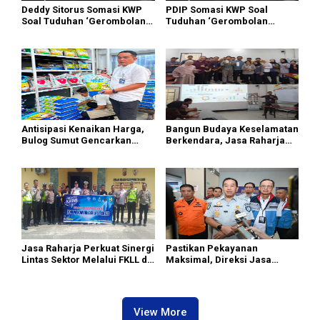
Deddy Sitorus Somasi KWP
PDIP Somasi KWP Soal
Soal Tuduhan ‘Gerombolan
Tuduhan ‘Gerombolan
Sirkus’, Buntut Rapat Komisi
Sirkus’, Buntut Rapat Komisi
II Dipimpin Sufmi Dasco
II Dipimpin Sufmi Dasco
Ahmad
Ahmad
Antisipasi Kenaikan Harga,
Bangun Budaya Keselamatan
Bulog Sumut Gencarkan
Berkendara, Jasa Raharja
Distribusi Beras SPHP dan
Gelar Safety Campaign di PT
Premium
Pasifik Medan Industri
Jasa Raharja Perkuat Sinergi
Pastikan Pekayanan
Lintas Sektor Melalui FKLL di
Maksimal, Direksi Jasa
Serdang Bedagai
Raharja Tinjau Korban
Kebakaran KM Mutiara
Sentosa II
View More