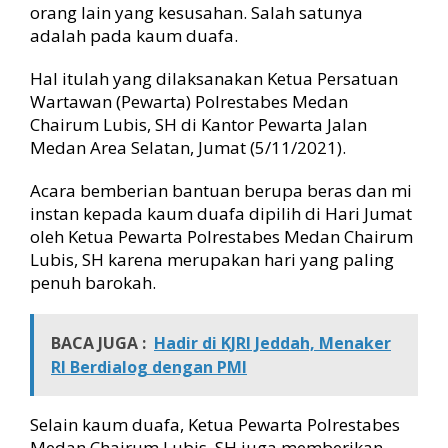
u
orang lain yang kesusahan. Salah satunya
m
adalah pada kaum duafa.
D
u
Hal itulah yang dilaksanakan Ketua Persatuan
a
Wartawan (Pewarta) Polrestabes Medan
f
Chairum Lubis, SH di Kantor Pewarta Jalan
a
d
Medan Area Selatan, Jumat (5/11/2021).
a
n
Acara bemberian bantuan berupa beras dan mi
J
instan kepada kaum duafa dipilih di Hari Jumat
u
oleh Ketua Pewarta Polrestabes Medan Chairum
r
Lubis, SH karena merupakan hari yang paling
u
penuh barokah.
P
a
r
BACA JUGA :
Hadir di KJRI Jeddah, Menaker
k
i
RI Berdialog dengan PMI
r
Selain kaum duafa, Ketua Pewarta Polrestabes
Medan Chairum Lubis, SH juga memberikan