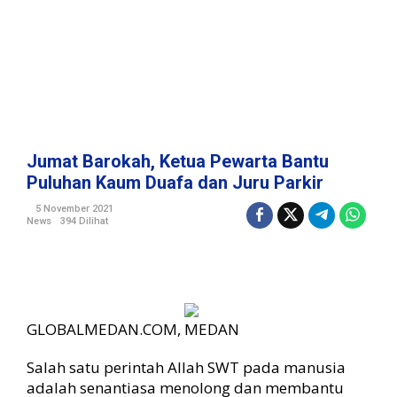
a
P
e
w
a
r
t
a
B
Jumat Barokah, Ketua Pewarta Bantu
a
Puluhan Kaum Duafa dan Juru Parkir
n
t
5 November 2021
News
394 Dilihat
u
P
u
l
u
h
GLOBALMEDAN.COM, MEDAN
a
n
Salah satu perintah Allah SWT pada manusia
K
a
adalah senantiasa menolong dan membantu