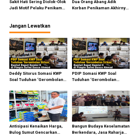
Sakit Hati Sering Diolok-Olok
Dua Orang Abang Adik
Jadi Motif Pelaku Penikaman
Korban Penikaman Akhirnya
Anak
Meninggal
Jangan Lewatkan
Deddy Sitorus Somasi KWP
PDIP Somasi KWP Soal
Soal Tuduhan ‘Gerombolan
Tuduhan ‘Gerombolan
Sirkus’, Buntut Rapat Komisi
Sirkus’, Buntut Rapat Komisi
II Dipimpin Sufmi Dasco
II Dipimpin Sufmi Dasco
Ahmad
Ahmad
Antisipasi Kenaikan Harga,
Bangun Budaya Keselamatan
Bulog Sumut Gencarkan
Berkendara, Jasa Raharja
Distribusi Beras SPHP dan
Gelar Safety Campaign di PT