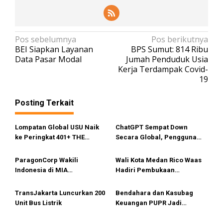
N
Pos sebelumnya
Pos berikutnya
BEI Siapkan Layanan
BPS Sumut: 814 Ribu
a
Data Pasar Modal
Jumah Penduduk Usia
v
Kerja Terdampak Covid-
19
i
g
Posting Terkait
a
s
Lompatan Global USU Naik
ChatGPT Sempat Down
i
ke Peringkat 401+ THE
Secara Global, Pengguna
Impact Rankings 2026
dapat Pesan Error
p
ParagonCorp Wakili
Wali Kota Medan Rico Waas
o
Indonesia di MIA
Hadiri Pembukaan
s
International Accountants
Muskomwil 1 APEKSI di
Conference 2025
Bukittinggi
TransJakarta Luncurkan 200
Bendahara dan Kasubag
Unit Bus Listrik
Keuangan PUPR Jadi
Tersangka