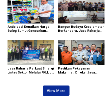
Ahmad
Ahmad
Antisipasi Kenaikan Harga,
Bangun Budaya Keselamatan
Bulog Sumut Gencarkan
Berkendara, Jasa Raharja
Distribusi Beras SPHP dan
Gelar Safety Campaign di PT
Premium
Pasifik Medan Industri
Jasa Raharja Perkuat Sinergi
Pastikan Pekayanan
Lintas Sektor Melalui FKLL di
Maksimal, Direksi Jasa
Serdang Bedagai
Raharja Tinjau Korban
Kebakaran KM Mutiara
Sentosa II
View More