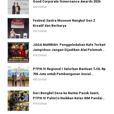
Good Corporate Governance Awards 2026
538 Dilihat
Festival Sastra Museum Rangkul Gen Z
Kreatif dan Berkarya
523 Dilihat
JAGA MARWAH: Penggeledahan Kafe Terkait
Jampidsus Jangan Dijadikan Alat Pelemahan
Kejaksaan RI
476 Dilihat
PTPN IV Regional I Salurkan Bantuan TJSL Rp
706 Juta untuk Pembangunan Sosial
Berkelanjutan
455 Dilihat
Dari Bengkel Desa ke Rantai Pasok Sawit,
PTPN IV PalmCo Naikkan Kelas IKM Pandai
Besi
418 Dilihat