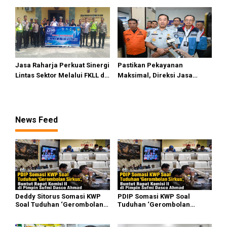
Premium
Pasifik Medan Industri
Jasa Raharja Perkuat Sinergi
Pastikan Pekayanan
Lintas Sektor Melalui FKLL di
Maksimal, Direksi Jasa
Serdang Bedagai
Raharja Tinjau Korban
Kebakaran KM Mutiara
Sentosa II
News Feed
Deddy Sitorus Somasi KWP
PDIP Somasi KWP Soal
Soal Tuduhan ‘Gerombolan
Tuduhan ‘Gerombolan
Sirkus’, Buntut Rapat Komisi
Sirkus’, Buntut Rapat Komisi
II Dipimpin Sufmi Dasco
II Dipimpin Sufmi Dasco