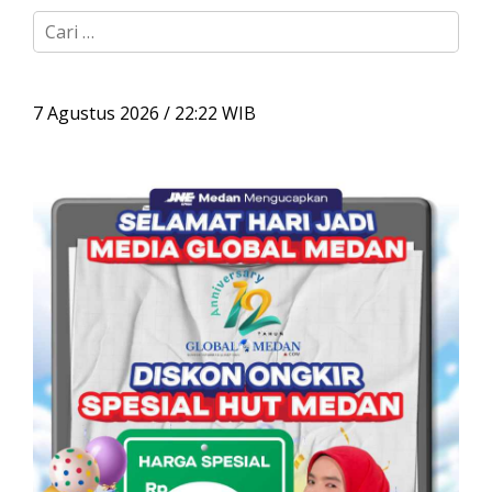
C
a
r
i
u
7 Agustus 2026 / 22:22 WIB
n
t
u
k
: