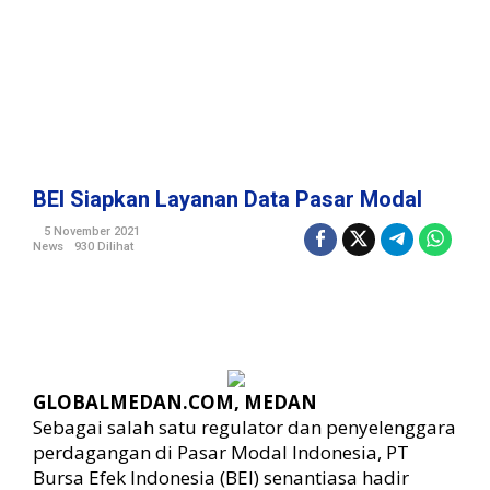
D
a
t
a
P
a
s
a
r
BEI Siapkan Layanan Data Pasar Modal
M
o
5 November 2021
News
930 Dilihat
d
a
l
GLOBALMEDAN.COM, MEDAN
Sebagai salah satu regulator dan penyelenggara
perdagangan di Pasar Modal Indonesia, PT
Bursa Efek Indonesia (BEI) senantiasa hadir