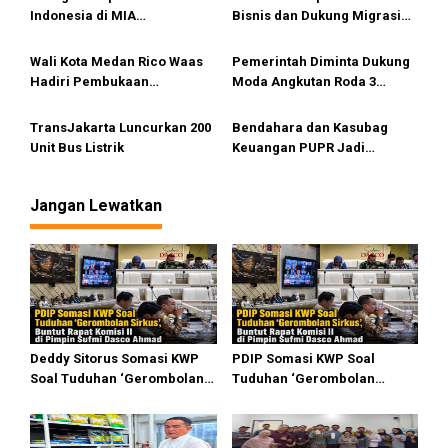
o
Indonesia di MIA
Bisnis dan Dukung Migrasi
s
International Accountants
SAP
Conference 2025
Wali Kota Medan Rico Waas
Pemerintah Diminta Dukung
Hadiri Pembukaan
Moda Angkutan Roda 3
Muskomwil 1 APEKSI di
Beraplikasi
Bukittinggi
TransJakarta Luncurkan 200
Bendahara dan Kasubag
Unit Bus Listrik
Keuangan PUPR Jadi
Tersangka
Jangan Lewatkan
Deddy Sitorus Somasi KWP
PDIP Somasi KWP Soal
Soal Tuduhan ‘Gerombolan
Tuduhan ‘Gerombolan
Sirkus’, Buntut Rapat Komisi
Sirkus’, Buntut Rapat Komisi
II Dipimpin Sufmi Dasco
II Dipimpin Sufmi Dasco
Ahmad
Ahmad