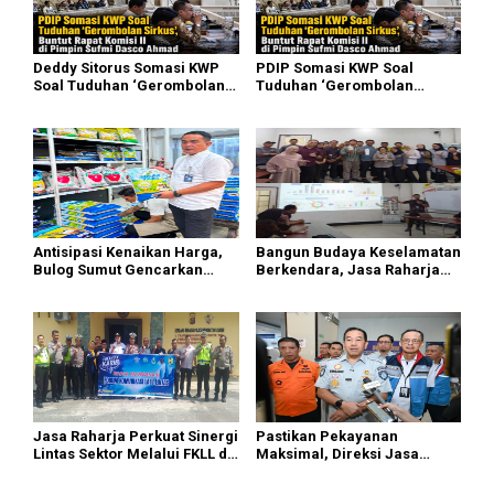
Deddy Sitorus Somasi KWP
PDIP Somasi KWP Soal
Soal Tuduhan ‘Gerombolan
Tuduhan ‘Gerombolan
Sirkus’, Buntut Rapat Komisi
Sirkus’, Buntut Rapat Komisi
II Dipimpin Sufmi Dasco
II Dipimpin Sufmi Dasco
Ahmad
Ahmad
Antisipasi Kenaikan Harga,
Bangun Budaya Keselamatan
Bulog Sumut Gencarkan
Berkendara, Jasa Raharja
Distribusi Beras SPHP dan
Gelar Safety Campaign di PT
Premium
Pasifik Medan Industri
Jasa Raharja Perkuat Sinergi
Pastikan Pekayanan
Lintas Sektor Melalui FKLL di
Maksimal, Direksi Jasa
Serdang Bedagai
Raharja Tinjau Korban
Kebakaran KM Mutiara