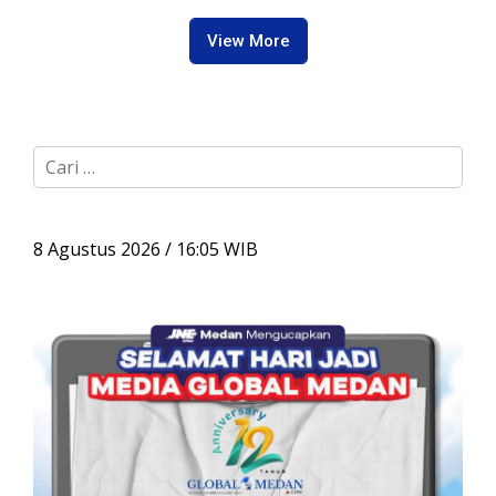
Sentosa II
View More
C
a
r
i
u
8 Agustus 2026 / 16:05 WIB
n
t
u
k
: