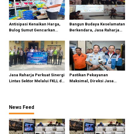
Antisipasi Kenaikan Harga,
Bangun Budaya Keselamatan
Bulog Sumut Gencarkan
Berkendara, Jasa Raharja
Distribusi Beras SPHP dan
Gelar Safety Campaign di PT
Premium
Pasifik Medan Industri
Jasa Raharja Perkuat Sinergi
Pastikan Pekayanan
Lintas Sektor Melalui FKLL di
Maksimal, Direksi Jasa
Serdang Bedagai
Raharja Tinjau Korban
Kebakaran KM Mutiara
Sentosa II
News Feed