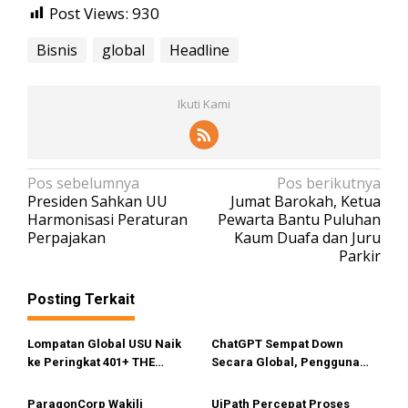
Post Views:
930
Bisnis
global
Headline
Ikuti Kami
N
Pos sebelumnya
Pos berikutnya
Presiden Sahkan UU
Jumat Barokah, Ketua
a
Harmonisasi Peraturan
Pewarta Bantu Puluhan
v
Perpajakan
Kaum Duafa dan Juru
Parkir
i
g
Posting Terkait
a
s
Lompatan Global USU Naik
ChatGPT Sempat Down
i
ke Peringkat 401+ THE
Secara Global, Pengguna
Impact Rankings 2026
dapat Pesan Error
p
ParagonCorp Wakili
UiPath Percepat Proses