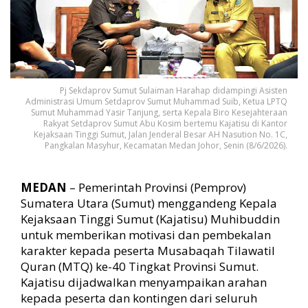
a
s
i
k
e
p
a
Pj Sekdaprov Sumut Sulaiman Harahap didampingi Asisten
d
Administrasi Umum Setdaprov Sumut Muhammad Suib, Ketua LPTQ
Sumut Muhammad Yasir Tanjung, serta Kepala Biro Kesejahteraan
a
Rakyat Setdaprov Sumut Abu Kosim bertemu Kajatisu di Kantor
P
Kejaksaan Tinggi Sumut, Jalan Jenderal Besar AH Nasution No. 1C,
e
Pangkalan Masyhur, Kecamatan Medan Johor, Senin (8/6/2026).
s
e
r
MEDAN
– Pemerintah Provinsi (Pemprov)
t
Sumatera Utara (Sumut) menggandeng Kepala
a
Kejaksaan Tinggi Sumut (Kajatisu) Muhibuddin
M
untuk memberikan motivasi dan pembekalan
T
karakter kepada peserta Musabaqah Tilawatil
Q
k
Quran (MTQ) ke-40 Tingkat Provinsi Sumut.
e
Kajatisu dijadwalkan menyampaikan arahan
-
kepada peserta dan kontingen dari seluruh
4