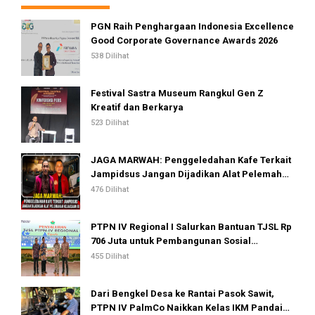
PGN Raih Penghargaan Indonesia Excellence
Good Corporate Governance Awards 2026
538 Dilihat
Festival Sastra Museum Rangkul Gen Z
Kreatif dan Berkarya
523 Dilihat
JAGA MARWAH: Penggeledahan Kafe Terkait
Jampidsus Jangan Dijadikan Alat Pelemahan
Kejaksaan RI
476 Dilihat
PTPN IV Regional I Salurkan Bantuan TJSL Rp
706 Juta untuk Pembangunan Sosial
Berkelanjutan
455 Dilihat
Dari Bengkel Desa ke Rantai Pasok Sawit,
PTPN IV PalmCo Naikkan Kelas IKM Pandai