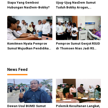
Siapa Yang Gembosi
Ujug-Ujug NasDem Sumut
Hubungan NasDem-Bobby?
Tuduh Bobby Arogan,
Pengamat USU Curiga Bisnis
Reklame
Komitmen Nyata Pemprov
Pemprov Sumut Genjot RSUD
Sumut Wujudkan Pendidikan
dr Thomsen Nias Jadi RS
Berkualitas di Kepulauan
Andalan Kepulauan Nias
Terpencil
News Feed
Dewan Usul BUMD Sumut
Polemik Kesultanan Langkat,