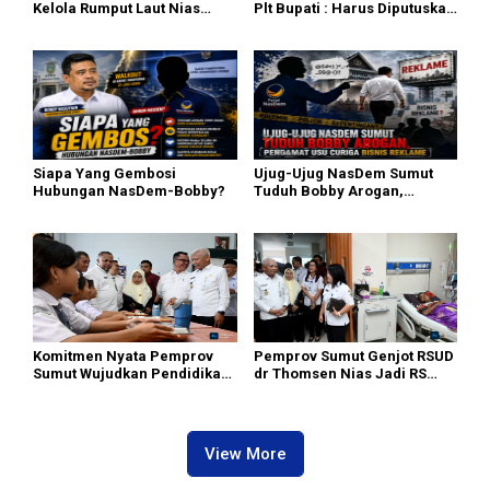
Kelola Rumput Laut Nias
Plt Bupati : Harus Diputuskan
Utara dari Hulu ke Hilir
Bersama Melalui Forum
Dialog
Siapa Yang Gembosi
Ujug-Ujug NasDem Sumut
Hubungan NasDem-Bobby?
Tuduh Bobby Arogan,
Pengamat USU Curiga Bisnis
Reklame
Komitmen Nyata Pemprov
Pemprov Sumut Genjot RSUD
Sumut Wujudkan Pendidikan
dr Thomsen Nias Jadi RS
Berkualitas di Kepulauan
Andalan Kepulauan Nias
Terpencil
View More