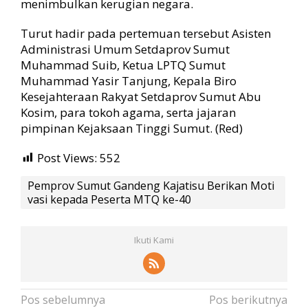
menimbulkan kerugian negara.
Turut hadir pada pertemuan tersebut Asisten
Administrasi Umum Setdaprov Sumut
Muhammad Suib, Ketua LPTQ Sumut
Muhammad Yasir Tanjung, Kepala Biro
Kesejahteraan Rakyat Setdaprov Sumut Abu
Kosim, para tokoh agama, serta jajaran
pimpinan Kejaksaan Tinggi Sumut. (Red)
Post Views:
552
Pemprov Sumut Gandeng Kajatisu Berikan Moti
vasi kepada Peserta MTQ ke-40
Ikuti Kami
N
Pos sebelumnya
Pos berikutnya