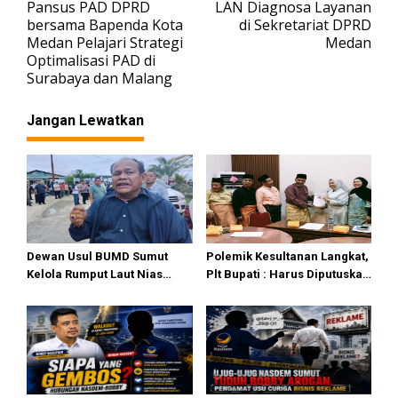
Pansus PAD DPRD
LAN Diagnosa Layanan
a
bersama Bapenda Kota
di Sekretariat DPRD
v
Medan Pelajari Strategi
Medan
Optimalisasi PAD di
i
Surabaya dan Malang
g
a
Jangan Lewatkan
s
i
p
o
s
Dewan Usul BUMD Sumut
Polemik Kesultanan Langkat,
Kelola Rumput Laut Nias
Plt Bupati : Harus Diputuskan
Utara dari Hulu ke Hilir
Bersama Melalui Forum
Dialog