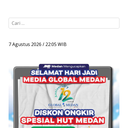
C
a
r
i
u
7 Agustus 2026 / 22:05 WIB
n
t
u
k
: