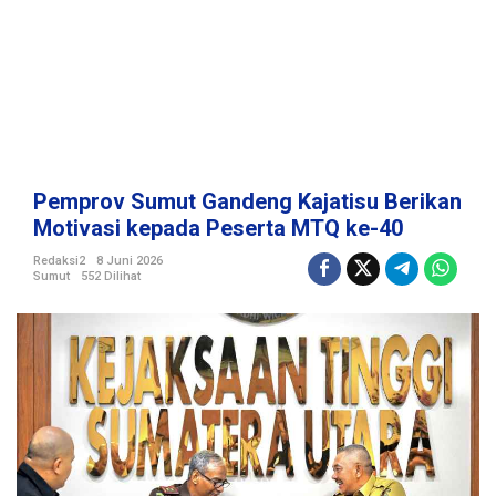
n
g
K
a
j
a
t
i
s
Pemprov Sumut Gandeng Kajatisu Berikan
u
Motivasi kepada Peserta MTQ ke-40
B
e
Redaksi2
8 Juni 2026
Sumut
552 Dilihat
r
i
k
a
n
M
o
t
i
v