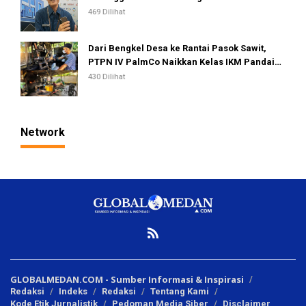
469 Dilihat
Dari Bengkel Desa ke Rantai Pasok Sawit,
PTPN IV PalmCo Naikkan Kelas IKM Pandai
Besi
430 Dilihat
Network
GLOBALMEDAN.COM - Sumber Informasi & Inspirasi
Redaksi
Indeks
Redaksi
Tentang Kami
Kode Etik Jurnalistik
Pedoman Media Siber
Disclaimer