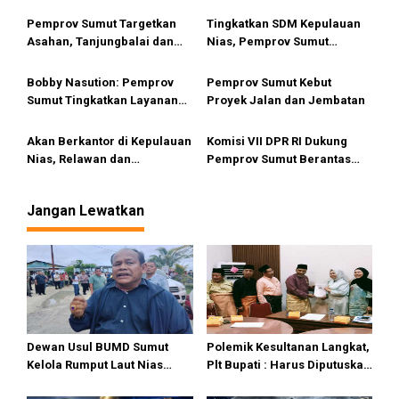
Pendidikan dan Kelestarian
Masjid Al Uswah Nias Barat
o
Lingkungan di Kawasan
Dapat Bantuan Pemprov
Pemprov Sumut Targetkan
Tingkatkan SDM Kepulauan
s
Danau Toba
Sumut
Asahan, Tanjungbalai dan
Nias, Pemprov Sumut
Labura Bebas Pasung ODGJ
Revitalisasi SMAN Unggulan
Sukma
Bobby Nasution: Pemprov
Pemprov Sumut Kebut
Sumut Tingkatkan Layanan
Proyek Jalan dan Jembatan
20 Puskesmas Jadi Rawat
Inap Tahun ini
Akan Berkantor di Kepulauan
Komisi VII DPR RI Dukung
Nias, Relawan dan
Pemprov Sumut Berantas
Mahasiswa Antusias Menanti
Pungli di Objek Wisata
Bobby Nasution
Jangan Lewatkan
Dewan Usul BUMD Sumut
Polemik Kesultanan Langkat,
Kelola Rumput Laut Nias
Plt Bupati : Harus Diputuskan
Utara dari Hulu ke Hilir
Bersama Melalui Forum