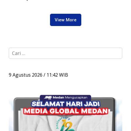
Berkualitas di Kepulauan
Andalan Kepulauan Nias
Terpencil
View More
C
a
r
i
u
9 Agustus 2026 / 11:42 WIB
n
t
u
k
: