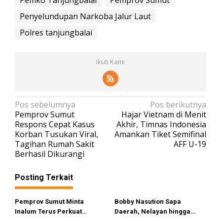
Pemko Tanjungbalai
Pemprov Sumut
Penyelundupan Narkoba Jalur Laut
Polres tanjungbalai
Ikuti Kami
N
Pos sebelumnya
Pos berikutnya
Pemprov Sumut
Hajar Vietnam di Menit
a
Respons Cepat Kasus
Akhir, Timnas Indonesia
v
Korban Tusukan Viral,
Amankan Tiket Semifinal
Tagihan Rumah Sakit
AFF U-19
i
Berhasil Dikurangi
g
a
Posting Terkait
s
i
Pemprov Sumut Minta
Bobby Nasution Sapa
Inalum Terus Perkuat
Daerah, Nelayan hingga
p