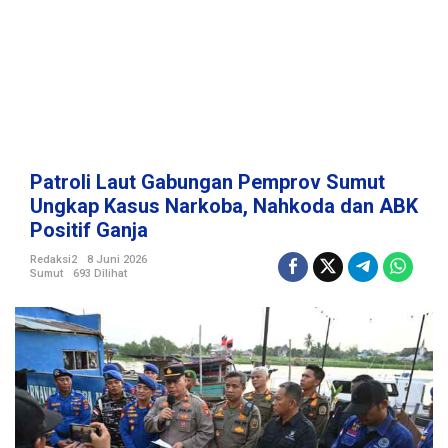
a
n
P
e
m
p
r
o
v
Patroli Laut Gabungan Pemprov Sumut
S
Ungkap Kasus Narkoba, Nahkoda dan ABK
u
Positif Ganja
m
u
Redaksi2
8 Juni 2026
t
Sumut
693 Dilihat
U
n
g
k
a
p
K
a