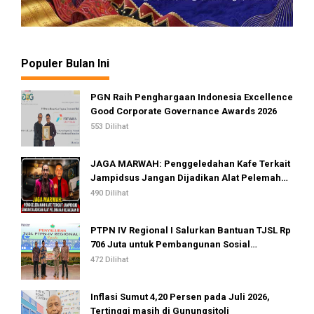
Populer Bulan Ini
PGN Raih Penghargaan Indonesia Excellence
Good Corporate Governance Awards 2026
553 Dilihat
JAGA MARWAH: Penggeledahan Kafe Terkait
Jampidsus Jangan Dijadikan Alat Pelemahan
Kejaksaan RI
490 Dilihat
PTPN IV Regional I Salurkan Bantuan TJSL Rp
706 Juta untuk Pembangunan Sosial
Berkelanjutan
472 Dilihat
Inflasi Sumut 4,20 Persen pada Juli 2026,
Tertinggi masih di Gunungsitoli