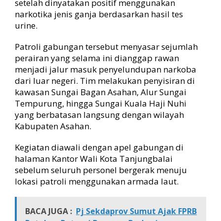
setelah dinyatakan positif menggunakan
K
narkotika jenis ganja berdasarkan hasil tes
P
urine.
o
s
Patroli gabungan tersebut menyasar sejumlah
i
perairan yang selama ini dianggap rawan
t
i
menjadi jalur masuk penyelundupan narkoba
f
dari luar negeri. Tim melakukan penyisiran di
G
kawasan Sungai Bagan Asahan, Alur Sungai
a
Tempurung, hingga Sungai Kuala Haji Nuhi
n
yang berbatasan langsung dengan wilayah
j
Kabupaten Asahan.
a
Kegiatan diawali dengan apel gabungan di
halaman Kantor Wali Kota Tanjungbalai
sebelum seluruh personel bergerak menuju
lokasi patroli menggunakan armada laut.
BACA JUGA :
Pj Sekdaprov Sumut Ajak FPRB