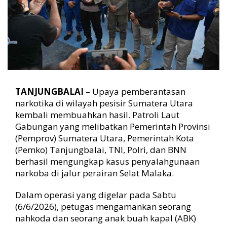
s
u
s
N
a
r
k
o
b
TANJUNGBALAI
– Upaya pemberantasan
a
narkotika di wilayah pesisir Sumatera Utara
,
kembali membuahkan hasil. Patroli Laut
N
a
Gabungan yang melibatkan Pemerintah Provinsi
h
(Pemprov) Sumatera Utara, Pemerintah Kota
k
(Pemko) Tanjungbalai, TNI, Polri, dan BNN
o
berhasil mengungkap kasus penyalahgunaan
d
narkoba di jalur perairan Selat Malaka.
a
d
Dalam operasi yang digelar pada Sabtu
a
n
(6/6/2026), petugas mengamankan seorang
A
nahkoda dan seorang anak buah kapal (ABK)
B