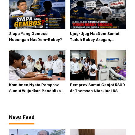
Dialog
Siapa Yang Gembosi
Ujug-Ujug NasDem Sumut
Hubungan NasDem-Bobby?
Tuduh Bobby Arogan,
Pengamat USU Curiga Bisnis
Reklame
Komitmen Nyata Pemprov
Pemprov Sumut Genjot RSUD
Sumut Wujudkan Pendidikan
dr Thomsen Nias Jadi RS
Berkualitas di Kepulauan
Andalan Kepulauan Nias
Terpencil
News Feed