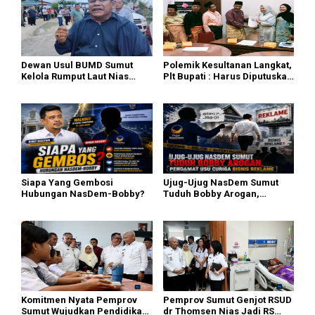
Dewan Usul BUMD Sumut
Polemik Kesultanan Langkat,
Kelola Rumput Laut Nias
Plt Bupati : Harus Diputuskan
Utara dari Hulu ke Hilir
Bersama Melalui Forum
Dialog
Siapa Yang Gembosi
Ujug-Ujug NasDem Sumut
Hubungan NasDem-Bobby?
Tuduh Bobby Arogan,
Pengamat USU Curiga Bisnis
Reklame
Komitmen Nyata Pemprov
Pemprov Sumut Genjot RSUD
Sumut Wujudkan Pendidikan
dr Thomsen Nias Jadi RS