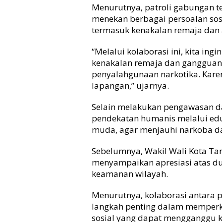
r
Menurutnya, patroli gabungan te
k
menekan berbagai persoalan sos
o
termasuk kenakalan remaja dan a
b
a
“Melalui kolaborasi ini, kita i
kenakalan remaja dan gangguan
penyalahgunaan narkotika. Karen
lapangan,” ujarnya.
Selain melakukan pengawasan d
pendekatan humanis melalui edu
muda, agar menjauhi narkoba dan
Sebelumnya, Wakil Wali Kota T
menyampaikan apresiasi atas 
keamanan wilayah.
Menurutnya, kolaborasi antara 
langkah penting dalam memper
sosial yang dapat mengganggu 