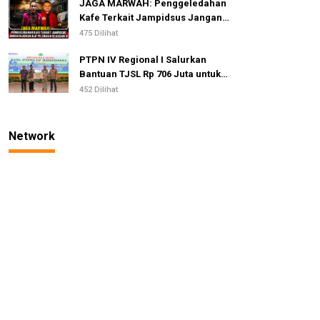
JAGA MARWAH: Penggeledahan
Kafe Terkait Jampidsus Jangan
Dijadikan Alat Pelemahan
475 Dilihat
Kejaksaan RI
PTPN IV Regional I Salurkan
Bantuan TJSL Rp 706 Juta untuk
Pembangunan Sosial
452 Dilihat
Berkelanjutan
Network