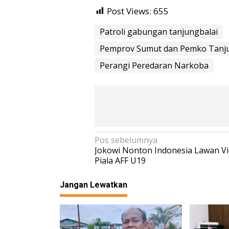
Post Views:
655
Patroli gabungan tanjungbalai
Pemprov Sumut dan Pemko Tanjun
Perangi Peredaran Narkoba
N
Pos sebelumnya
Jokowi Nonton Indonesia Lawan V
a
Piala AFF U19
v
i
Jangan Lewatkan
g
a
s