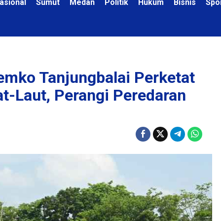
asional
Sumut
Medan
Politik
Hukum
Bisnis
Spo
mko Tanjungbalai Perketat
t-Laut, Perangi Peredaran