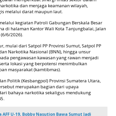
arkotika dan menjaga keamanan wilayah,
gis melalui darat maupun laut.
elalui kegiatan Patroli Gabungan Berskala Besar
a di halaman Kantor Wali Kota Tanjungbalai, Jalan
(6/6/2026).
r, mulai dari Satpol PP Provinsi Sumut, Satpol PP
adan Narkotika Nasional (BNN), hingga unsur
n pada pengawasan kawasan yang rawan menjadi
serta lokasi yang berpotensi menimbulkan
ban masyarakat (kamtibmas).
n Politik (Kesbangpol) Provinsi Sumatera Utara,
ersebut merupakan bagian dari upaya
ari bahaya narkotika sekaligus mendukung
5.
 AFF U-19, Bobby Nasution Bawa Sumut Jadi