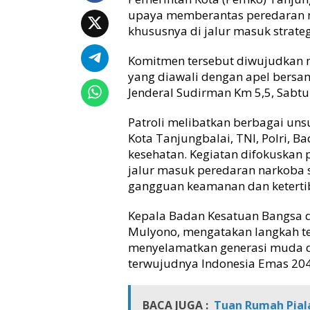
P
upaya memberantas peredaran n
e
khususnya di jalur masuk strate
n
g
Komitmen tersebut diwujudkan m
a
yang diawali dengan apel bersam
w
Jenderal Sudirman Km 5,5, Sabtu 
a
s
Patroli melibatkan berbagai unsu
a
Kota Tanjungbalai, TNI, Polri, B
n
J
kesehatan. Kegiatan difokuska
a
jalur masuk peredaran narkoba 
l
gangguan keamanan dan keterti
u
r
Kepala Badan Kesatuan Bangsa da
D
Mulyono, mengatakan langkah t
a
menyelamatkan generasi muda d
r
terwujudnya Indonesia Emas 204
a
t
-
L
BACA JUGA :
Tuan Rumah Piala