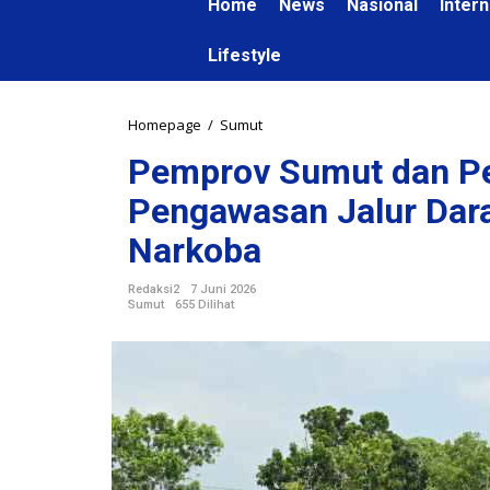
Home
News
Nasional
Intern
Lifestyle
Homepage
/
Sumut
P
e
Pemprov Sumut dan Pe
m
p
Pengawasan Jalur Dara
r
o
Narkoba
v
S
Redaksi2
7 Juni 2026
u
Sumut
655 Dilihat
m
u
t
d
a
n
P
e