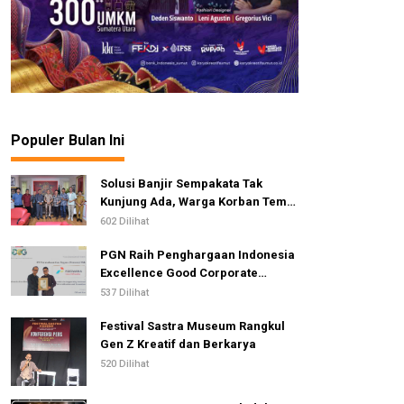
Populer Bulan Ini
Solusi Banjir Sempakata Tak
Kunjung Ada, Warga Korban Temui
Ketua DPRD Kota Medan
602 Dilihat
PGN Raih Penghargaan Indonesia
Excellence Good Corporate
Governance Awards 2026
537 Dilihat
Festival Sastra Museum Rangkul
Gen Z Kreatif dan Berkarya
520 Dilihat