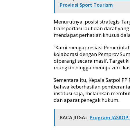
a
Provinsi Sport Tourism
u
t
,
Menurutnya, posisi strategis Ta
P
transportasi laut dan darat yan
e
mendapat perhatian khusus dal
r
a
“Kami mengapresiasi Pemerinta
n
kolaborasi dengan Pemprov Sum
g
diperangi secara masif. Target
i
mungkin hingga menuju zero kas
P
e
r
Sementara itu, Kepala Satpol PP
e
bahwa keberhasilan pemberantas
d
institusi saja, melainkan memb
a
dan aparat penegak hukum.
r
a
n
BACA JUGA :
Program JASKOP B
N
a