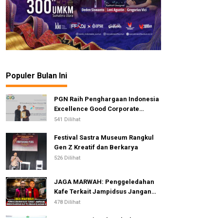
Populer Bulan Ini
PGN Raih Penghargaan Indonesia
Excellence Good Corporate
Governance Awards 2026
541 Dilihat
Festival Sastra Museum Rangkul
Gen Z Kreatif dan Berkarya
526 Dilihat
JAGA MARWAH: Penggeledahan
Kafe Terkait Jampidsus Jangan
Dijadikan Alat Pelemahan
478 Dilihat
Kejaksaan RI