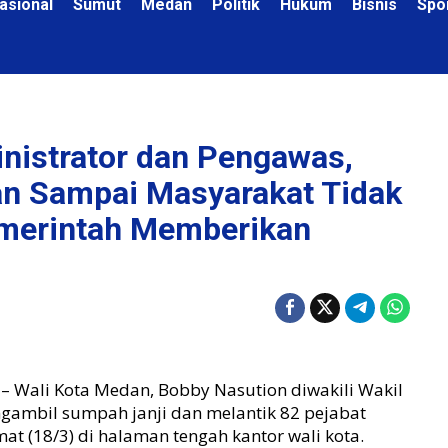
asional
Sumut
Medan
Politik
Hukum
Bisnis
Spo
inistrator dan Pengawas,
an Sampai Masyarakat Tidak
merintah Memberikan
– Wali Kota Medan, Bobby Nasution diwakili Wakil
ngambil sumpah janji dan melantik 82 pejabat
at (18/3) di halaman tengah kantor wali kota.