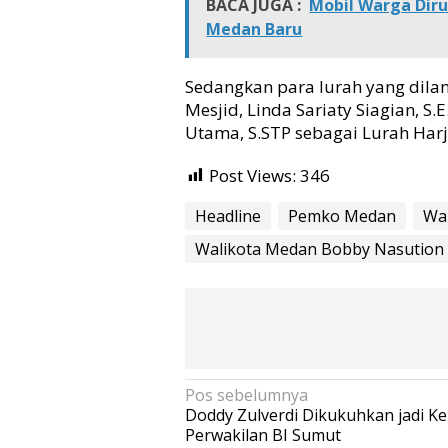
a
BACA JUGA :
Mobil Warga Diru
k
Medan Baru
a
n
K
Sedangkan para lurah yang dilant
e
Mesjid, Linda Sariaty Siagian, S
h
Utama, S.STP sebagai Lurah Harjos
a
d
Post Views:
346
i
r
Headline
Pemko Medan
Wa
a
n
Walikota Medan Bobby Nasution
P
e
m
e
r
i
n
N
Pos sebelumnya
t
Doddy Zulverdi Dikukuhkan jadi Ke
a
a
Perwakilan BI Sumut
h