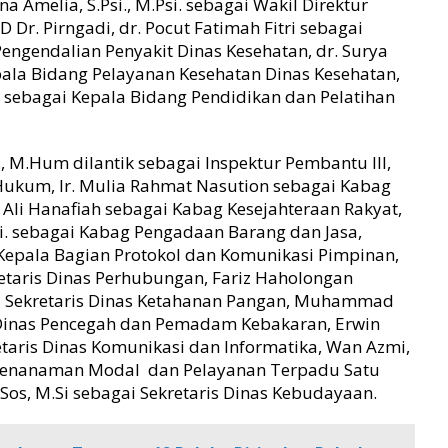
na Amelia, S.Psi., M.Psi. sebagai Wakil Direktur
Dr. Pirngadi, dr. Pocut Fatimah Fitri sebagai
ngendalian Penyakit Dinas Kesehatan, dr. Surya
ala Bidang Pelayanan Kesehatan Dinas Kesehatan,
P. sebagai Kepala Bidang Pendidikan dan Pelatihan
., M.Hum dilantik sebagai Inspektur Pembantu III,
g Hukum, Ir. Mulia Rahmat Nasution sebagai Kabag
i Hanafiah sebagai Kabag Kesejahteraan Rakyat,
.Si. sebagai Kabag Pengadaan Barang dan Jasa,
 Kepala Bagian Protokol dan Komunikasi Pimpinan,
kretaris Dinas Perhubungan, Fariz Haholongan
gai Sekretaris Dinas Ketahanan Pangan, Muhammad
s Dinas Pencegah dan Pemadam Kebakaran, Erwin
retaris Dinas Komunikasi dan Informatika, Wan Azmi,
s Penanaman Modal dan Pelayanan Terpadu Satu
.Sos, M.Si sebagai Sekretaris Dinas Kebudayaan.