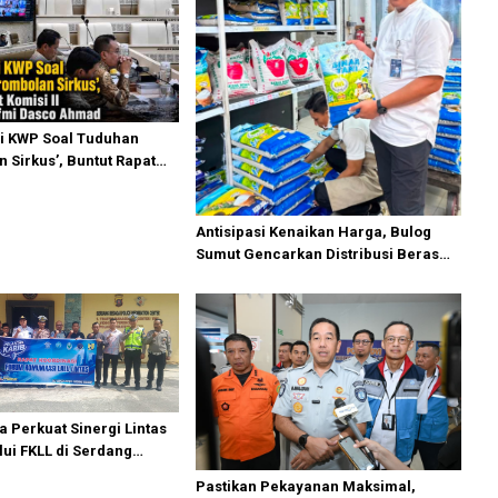
i KWP Soal Tuduhan
 Sirkus’, Buntut Rapat
ipimpin Sufmi Dasco
Antisipasi Kenaikan Harga, Bulog
Sumut Gencarkan Distribusi Beras
SPHP dan Premium
a Perkuat Sinergi Lintas
lui FKLL di Serdang
Pastikan Pekayanan Maksimal,