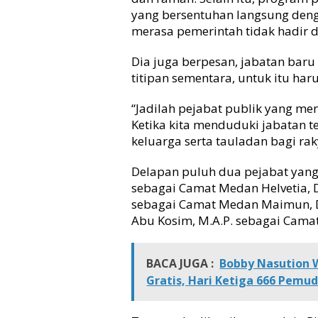
yang bersentuhan langsung den
B
o
merasa pemerintah tidak hadir 
b
b
Dia juga berpesan, jabatan bar
y
titipan sementara, untuk itu har
N
a
“Jadilah pejabat publik yang me
s
Ketika kita menduduki jabatan te
u
keluarga serta tauladan bagi ra
t
i
o
Delapan puluh dua pejabat yang 
n
sebagai Camat Medan Helvetia, D
:
sebagai Camat Medan Maimun, D
J
Abu Kosim, M.A.P. sebagai Cama
a
n
g
BACA JUGA :
Bobby Nasution 
a
Gratis, Hari Ketiga 666 Pemud
n
S
a