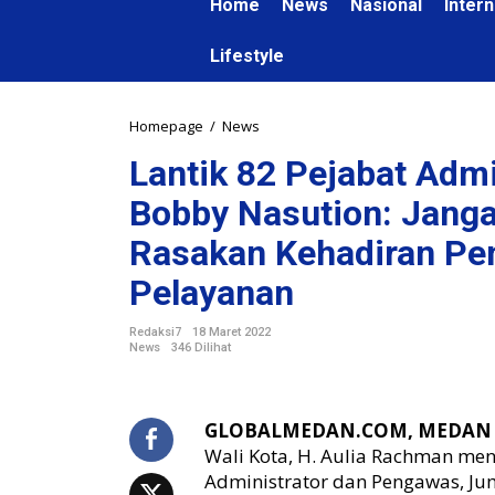
Home
News
Nasional
Intern
Lifestyle
Homepage
/
News
L
a
Lantik 82 Pejabat Adm
n
t
Bobby Nasution: Jang
i
k
Rasakan Kehadiran Pe
8
2
Pelayanan
P
e
Redaksi7
18 Maret 2022
j
News
346 Dilihat
a
b
a
GLOBALMEDAN.COM, MEDAN
t
Wali Kota, H. Aulia Rachman me
A
Administrator dan Pengawas, Jum
d