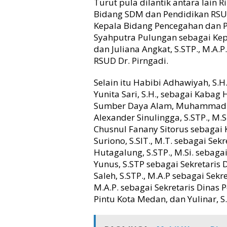
Turut pula dilantik antara lain Ri
m
Bidang SDM dan Pendidikan RSUD 
p
Kepala Bidang Pencegahan dan Pe
a
i
Syahputra Pulungan sebagai Kep
M
dan Juliana Angkat, S.STP., M.A.
a
RSUD Dr. Pirngadi.
s
y
Selain itu Habibi Adhawiyah, S.H
a
Yunita Sari, S.H., sebagai Kaba
r
Sumber Daya Alam, Muhammad Al
a
Alexander Sinulingga, S.STP., M
k
a
Chusnul Fanany Sitorus sebagai
t
Suriono, S.SIT., M.T. sebagai Se
T
Hutagalung, S.STP., M.Si. seba
i
Yunus, S.STP sebagai Sekretari
d
Saleh, S.STP., M.A.P sebagai Sek
a
M.A.P. sebagai Sekretaris Dina
k
Pintu Kota Medan, dan Yulinar, S
R
a
s