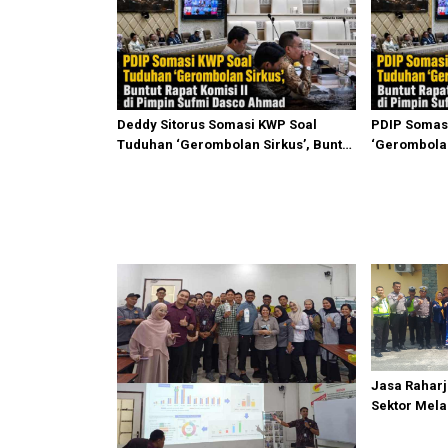
Deddy Sitorus Somasi KWP Soal
PDIP Somas
Tuduhan ‘Gerombolan Sirkus’, Buntut
‘Gerombolan
Rapat Komisi II Dipimpin Sufmi Dasco
Komisi II D
Ahmad
Ahmad
Jasa Raharj
Sektor Mela
Bedagai