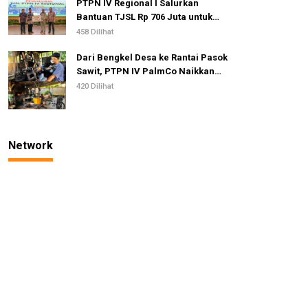
PTPN IV Regional I Salurkan
Bantuan TJSL Rp 706 Juta untuk
Pembangunan Sosial
458 Dilihat
Berkelanjutan
Dari Bengkel Desa ke Rantai Pasok
Sawit, PTPN IV PalmCo Naikkan
Kelas IKM Pandai Besi
420 Dilihat
Network