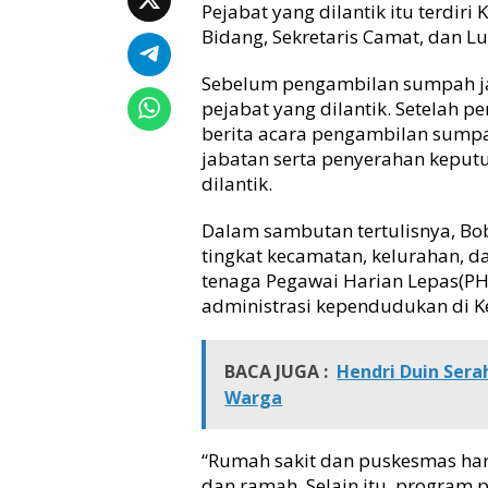
m
Pejabat yang dilantik itu terdiri
i
Bidang, Sekretaris Camat, dan Lu
n
i
Sebelum pengambilan sumpah jan
s
pejabat yang dilantik. Setelah 
t
berita acara pengambilan sumpa
r
jabatan serta penyerahan keput
a
dilantik.
t
o
r
Dalam sambutan tertulisnya, B
d
tingkat kecamatan, kelurahan,
a
tenaga Pegawai Harian Lepas(P
n
administrasi kependudukan di K
P
e
n
BACA JUGA :
Hendri Duin Sera
g
Warga
a
w
a
“Rumah sakit dan puskesmas har
s
dan ramah. Selain itu, program
,