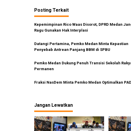
v
M
i
e
Posting Terkait
m
g
b
Kepemimpinan Rico Waas Disorot, DPRD Medan Ja
a
e
Ragu Gunakan Hak Interplasi
s
r
i
i
Datangi Pertamina, Pemko Medan Minta Kepastian
k
p
Penyebab Antrean Panjang BBM di SPBU
a
n
o
P
Pemko Medan Dukung Penuh Transisi Sekolah Raky
s
e
Permanen
l
a
Fraksi NasDem Minta Pemko Medan Optimalkan PA
y
a
n
a
Jangan Lewatkan
n