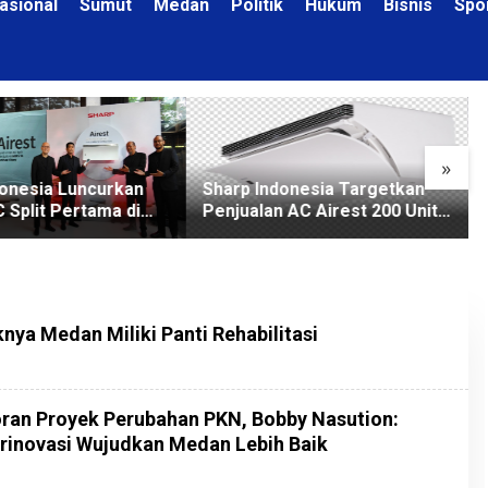
asional
Sumut
Medan
Politik
Hukum
Bisnis
Spo
»
donesia Luncurkan
Sharp Indonesia Targetkan
C Split Pertama di
Penjualan AC Airest 200 Unit
a Bersihkan Udara
di 2026
ya Medan Miliki Panti Rehabilitasi
oran Proyek Perubahan PKN, Bobby Nasution:
erinovasi Wujudkan Medan Lebih Baik