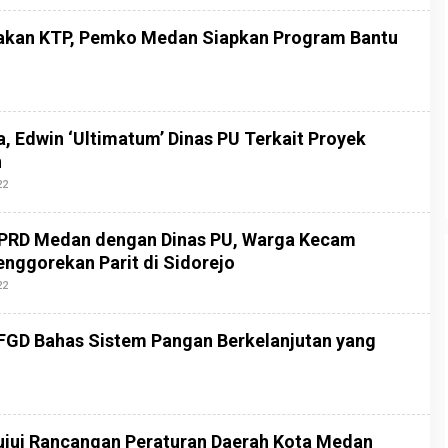
akan KTP, Pemko Medan Siapkan Program Bantu
a, Edwin ‘Ultimatum’ Dinas PU Terkait Proyek
n
22
O
L
E
H
DPRD Medan dengan Dinas PU, Warga Kecam
R
E
nggorekan Parit di Sidorejo
D
A
22
O
K
L
S
E
I
H
GD Bahas Sistem Pangan Berkelanjutan yang
2
R
E
D
A
K
S
I
jui Rancangan Peraturan Daerah Kota Medan
2