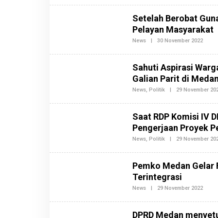
S
E
I
H
Setelah Berobat Gun
2
R
E
Pelayan Masyarakat
D
A
News
|
30 November 2022
O
K
L
S
E
I
H
Sahuti Aspirasi Warg
7
R
E
Galian Parit di Meda
D
A
News
,
Politik
|
29 November 20
K
S
I
Saat RDP Komisi IV 
7
Pengerjaan Proyek Pe
News
,
Politik
|
29 November 20
Pemko Medan Gelar F
Terintegrasi
News
|
29 November 2022
O
L
E
H
DPRD Medan menyetu
R