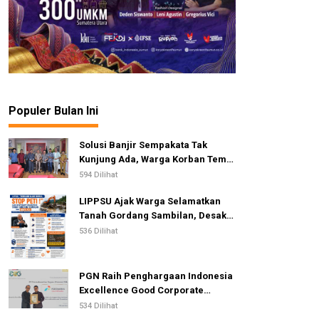
Populer Bulan Ini
Solusi Banjir Sempakata Tak
Kunjung Ada, Warga Korban Temui
Ketua DPRD Kota Medan
594 Dilihat
LIPPSU Ajak Warga Selamatkan
Tanah Gordang Sambilan, Desak
Perang Total Melawan Mafia PETI
536 Dilihat
PGN Raih Penghargaan Indonesia
Excellence Good Corporate
Governance Awards 2026
534 Dilihat