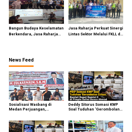
Ahmad
Bangun Budaya Keselamatan
Jasa Raharja Perkuat Sinergi
Berkendara, Jasa Raharja
Lintas Sektor Melalui FKLL di
Gelar Safety Campaign di PT
Serdang Bedagai
Pasifik Medan Industri
News Feed
Sosialisasi Wasbang di
Deddy Sitorus Somasi KWP
Medan Perjuangan,
Soal Tuduhan ‘Gerombolan
Zulkarnaen Janji
Sirkus’, Buntut Rapat Komisi
Perjuangkan Ruang Bermain
II Dipimpin Sufmi Dasco
Anak
Ahmad