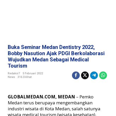
e
n
t
i
s
t
r
y
2
Buka Seminar Medan Dentistry 2022,
0
Bobby Nasution Ajak PDGI Berkolaborasi
2
Wujudkan Medan Sebagai Medical
2
Tourism
,
B
Redaksi7
5 Februari 2022
o
News
316 Dilihat
b
b
y
GLOBALMEDAN.COM, MEDAN
– Pemko
N
a
Medan terus berupaya mengembangkan
s
industri wisata di Kota Medan, salah satunya
u
wisata medical tourism (wisata kesehatan).