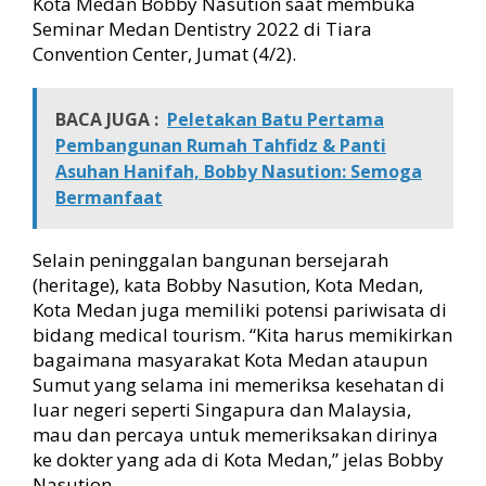
Kota Medan Bobby Nasution saat membuka
s
Seminar Medan Dentistry 2022 di Tiara
i
Convention Center, Jumat (4/2).
W
u
j
BACA JUGA :
Peletakan Batu Pertama
u
Pembangunan Rumah Tahfidz & Panti
d
Asuhan Hanifah, Bobby Nasution: Semoga
k
a
Bermanfaat
n
M
e
Selain peninggalan bangunan bersejarah
d
(heritage), kata Bobby Nasution, Kota Medan,
a
Kota Medan juga memiliki potensi pariwisata di
n
bidang medical tourism. “Kita harus memikirkan
S
bagaimana masyarakat Kota Medan ataupun
e
Sumut yang selama ini memeriksa kesehatan di
b
luar negeri seperti Singapura dan Malaysia,
a
g
mau dan percaya untuk memeriksakan dirinya
a
ke dokter yang ada di Kota Medan,” jelas Bobby
i
Nasution.