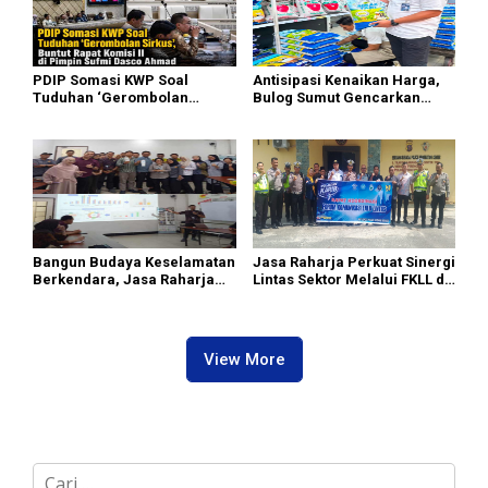
PDIP Somasi KWP Soal
Antisipasi Kenaikan Harga,
Tuduhan ‘Gerombolan
Bulog Sumut Gencarkan
Sirkus’, Buntut Rapat Komisi
Distribusi Beras SPHP dan
II Dipimpin Sufmi Dasco
Premium
Ahmad
Bangun Budaya Keselamatan
Jasa Raharja Perkuat Sinergi
Berkendara, Jasa Raharja
Lintas Sektor Melalui FKLL di
Gelar Safety Campaign di PT
Serdang Bedagai
Pasifik Medan Industri
View More
C