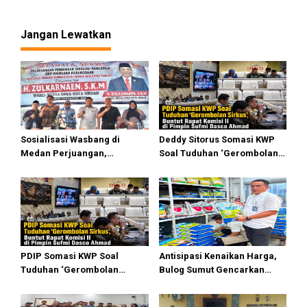
Wisata Bahari di Medan
Utara
Jangan Lewatkan
Sosialisasi Wasbang di
Deddy Sitorus Somasi KWP
Medan Perjuangan,
Soal Tuduhan ‘Gerombolan
Zulkarnaen Janji
Sirkus’, Buntut Rapat Komisi
Perjuangkan Ruang Bermain
II Dipimpin Sufmi Dasco
Anak
Ahmad
PDIP Somasi KWP Soal
Antisipasi Kenaikan Harga,
Tuduhan ‘Gerombolan
Bulog Sumut Gencarkan
Sirkus’, Buntut Rapat Komisi
Distribusi Beras SPHP dan
II Dipimpin Sufmi Dasco
Premium