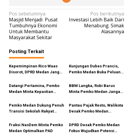
N
Pos sebelumnya
Pos berikutnya
Masjid Menjadi Pusat
Investasi Lebih Baik Dari
a
Tumbuhnya Ekonomi
Menabung. Simak
v
Untuk Membantu
Alasannya
Masyarakat Sekitar
i
g
Posting Terkait
a
s
Kepemimpinan Rico Waas
Kunjungan Dubes Prancis,
i
Disorot, DPRD Medan Jangan
Pemko Medan Buka Peluang
Ragu Gunakan Hak Interplasi
Kerja Sama Pendidikan
p
Hingga Industri Kreatif
Datangi Pertamina, Pemko
BBM Langka, Robi Barus
o
Medan Minta Kepastian
Minta Pemko Medan Jangan
s
Penyebab Antrean Panjang
Diam
BBM di SPBU
Pemko Medan Dukung Penuh
Pantau Pajak Resto, Walikota
Transisi Sekolah Rakyat
Desak Pemko Medan
Permanen
Terapkan QRESTO
Fraksi NasDem Minta Pemko
DPRD Desak Pemko Medan
Medan Optimalkan PAD
Fokus Wujudkan Potensi