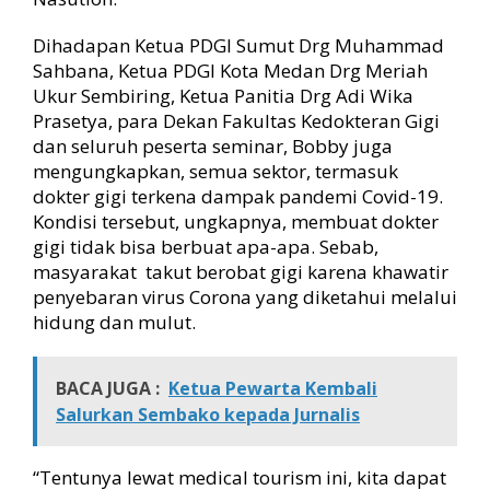
M
e
Dihadapan Ketua PDGI Sumut Drg Muhammad
d
Sahbana, Ketua PDGI Kota Medan Drg Meriah
i
Ukur Sembiring, Ketua Panitia Drg Adi Wika
c
Prasetya, para Dekan Fakultas Kedokteran Gigi
a
l
dan seluruh peserta seminar, Bobby juga
T
mengungkapkan, semua sektor, termasuk
o
dokter gigi terkena dampak pandemi Covid-19.
u
Kondisi tersebut, ungkapnya, membuat dokter
r
gigi tidak bisa berbuat apa-apa. Sebab,
i
masyarakat takut berobat gigi karena khawatir
s
m
penyebaran virus Corona yang diketahui melalui
hidung dan mulut.
BACA JUGA :
Ketua Pewarta Kembali
Salurkan Sembako kepada Jurnalis
“Tentunya lewat medical tourism ini, kita dapat