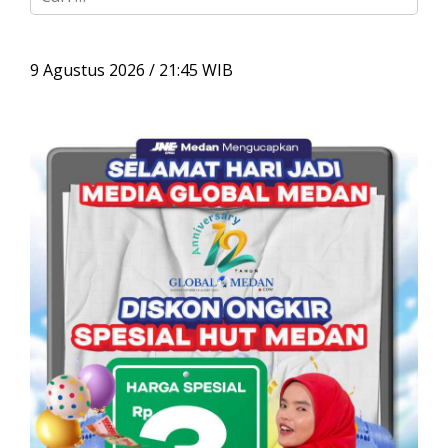
a
r
i
u
9 Agustus 2026 / 21:45 WIB
n
t
u
k
: