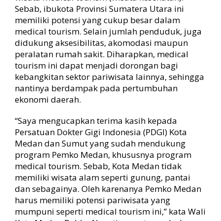
t
Sebab, ibukota Provinsi Sumatera Utara ini
i
memiliki potensi yang cukup besar dalam
o
medical tourism. Selain jumlah penduduk, juga
n
didukung aksesibilitas, akomodasi maupun
A
j
peralatan rumah sakit. Diharapkan, medical
a
tourism ini dapat menjadi dorongan bagi
k
kebangkitan sektor pariwisata lainnya, sehingga
P
nantinya berdampak pada pertumbuhan
D
ekonomi daerah.
G
I
“Saya mengucapkan terima kasih kepada
B
e
Persatuan Dokter Gigi Indonesia (PDGI) Kota
r
Medan dan Sumut yang sudah mendukung
k
program Pemko Medan, khususnya program
o
medical tourism. Sebab, Kota Medan tidak
l
memiliki wisata alam seperti gunung, pantai
a
dan sebagainya. Oleh karenanya Pemko Medan
b
harus memiliki potensi pariwisata yang
o
r
mumpuni seperti medical tourism ini,” kata Wali
a