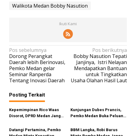
Walikota Medan Bobby Nasution
Ikuti Kami
N
Pos sebelumnya
Pos berikutnya
Dorong Perangkat
Bobby Nasution Tepati
a
Daerah lebih Berinovasi,
Janjinya, Istri Nelayan
v
Pemko Medan gelar
Mendapatkan Bantuan
Seminar Ranperda
untuk Tingkatkan
i
Tentang Inovasi Daerah
Usaha Olahan Hasil Laut
g
a
Posting Terkait
s
i
Kepemimpinan Rico Waas
Kunjungan Dubes Prancis,
Disorot, DPRD Medan Jangan
Pemko Medan Buka Peluang
p
Ragu Gunakan Hak Interplasi
Kerja Sama Pendidikan
o
Hingga Industri Kreatif
Datangi Pertamina, Pemko
BBM Langka, Robi Barus
Medan Minta Kepastian
Minta Pemko Medan Jangan