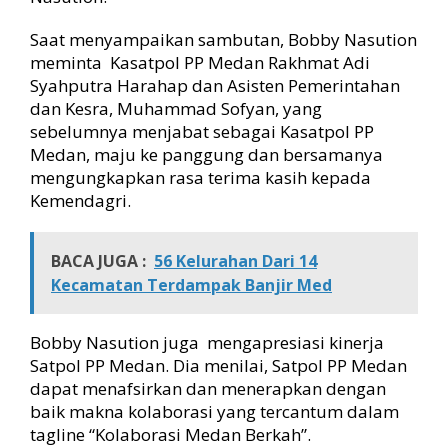
o
n
Saat menyampaikan sambutan, Bobby Nasution
g
meminta Kasatpol PP Medan Rakhmat Adi
P
Syahputra Harahap dan Asisten Pemerintahan
r
dan Kesra, Muhammad Sofyan, yang
a
sebelumnya menjabat sebagai Kasatpol PP
j
Medan, maju ke panggung dan bersamanya
a
mengungkapkan rasa terima kasih kepada
d
a
Kemendagri.
r
i
M
BACA JUGA :
56 Kelurahan Dari 14
e
Kecamatan Terdampak Banjir Med
n
d
a
Bobby Nasution juga mengapresiasi kinerja
g
Satpol PP Medan. Dia menilai, Satpol PP Medan
r
dapat menafsirkan dan menerapkan dengan
i
baik makna kolaborasi yang tercantum dalam
tagline “Kolaborasi Medan Berkah”.