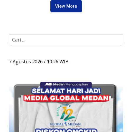
View More
C
a
r
i
u
7 Agustus 2026 / 10:26 WIB
n
t
u
k
: