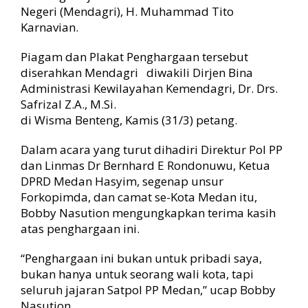
t
Negeri (Mendagri), H. Muhammad Tito
i
Karnavian.
P
e
Piagam dan Plakat Penghargaan tersebut
d
diserahkan Mendagri diwakili Dirjen Bina
u
l
Administrasi Kewilayahan Kemendagri, Dr. Drs.
i
Safrizal Z.A., M.Si.
S
di Wisma Benteng, Kamis (31/3) petang.
a
t
Dalam acara yang turut dihadiri Direktur Pol PP
u
dan Linmas Dr Bernhard E Rondonuwu, Ketua
a
DPRD Medan Hasyim, segenap unsur
n
Forkopimda, dan camat se-Kota Medan itu,
P
o
Bobby Nasution mengungkapkan terima kasih
l
atas penghargaan ini.
i
s
“Penghargaan ini bukan untuk pribadi saya,
i
bukan hanya untuk seorang wali kota, tapi
P
seluruh jajaran Satpol PP Medan,” ucap Bobby
a
Nasution.
m