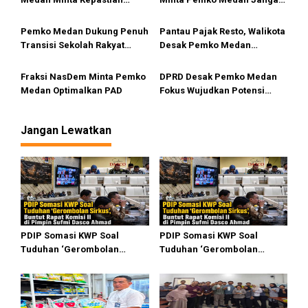
s
Penyebab Antrean Panjang
Diam
BBM di SPBU
Pemko Medan Dukung Penuh
Pantau Pajak Resto, Walikota
Transisi Sekolah Rakyat
Desak Pemko Medan
Permanen
Terapkan QRESTO
Fraksi NasDem Minta Pemko
DPRD Desak Pemko Medan
Medan Optimalkan PAD
Fokus Wujudkan Potensi
Wisata Bahari di Medan
Utara
Jangan Lewatkan
PDIP Somasi KWP Soal
PDIP Somasi KWP Soal
Tuduhan ‘Gerombolan
Tuduhan ‘Gerombolan
Sirkus’, Buntut Rapat Komisi
Sirkus’, Buntut Rapat Komisi
II Dipimpin Sufmi Dasco
II Dipimpin Sufmi Dasco
Ahmad
Ahmad