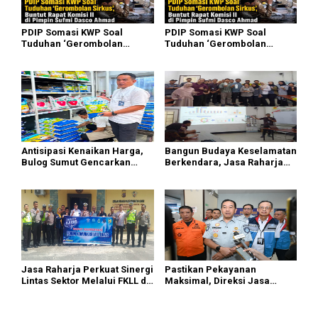
PDIP Somasi KWP Soal
PDIP Somasi KWP Soal
Tuduhan ‘Gerombolan
Tuduhan ‘Gerombolan
Sirkus’, Buntut Rapat Komisi
Sirkus’, Buntut Rapat Komisi
II Dipimpin Sufmi Dasco
II Dipimpin Sufmi Dasco
Ahmad
Ahmad
Antisipasi Kenaikan Harga,
Bangun Budaya Keselamatan
Bulog Sumut Gencarkan
Berkendara, Jasa Raharja
Distribusi Beras SPHP dan
Gelar Safety Campaign di PT
Premium
Pasifik Medan Industri
Jasa Raharja Perkuat Sinergi
Pastikan Pekayanan
Lintas Sektor Melalui FKLL di
Maksimal, Direksi Jasa
Serdang Bedagai
Raharja Tinjau Korban
Kebakaran KM Mutiara
Sentosa II