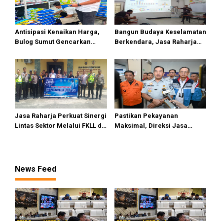
Antisipasi Kenaikan Harga,
Bangun Budaya Keselamatan
Bulog Sumut Gencarkan
Berkendara, Jasa Raharja
Distribusi Beras SPHP dan
Gelar Safety Campaign di PT
Premium
Pasifik Medan Industri
Jasa Raharja Perkuat Sinergi
Pastikan Pekayanan
Lintas Sektor Melalui FKLL di
Maksimal, Direksi Jasa
Serdang Bedagai
Raharja Tinjau Korban
Kebakaran KM Mutiara
Sentosa II
News Feed