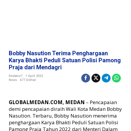
m
a
P
e
n
g
h
a
r
Bobby Nasution Terima Penghargaan
g
Karya Bhakti Peduli Satuan Polisi Pamong
a
Praja dari Mendagri
a
n
Redaksi7
1 April 2022
K
News
677 Dilihat
a
r
y
GLOBALMEDAN.COM, MEDAN
– Pencapaian
a
demi pencapaian diraih Wali Kota Medan Bobby
B
h
Nasution. Terbaru, Bobby Nasution menerima
a
penghargaan Karya Bhakti Peduli Satuan Polisi
k
Pamong Praja Tahun 2022 dari Menteri Dalam