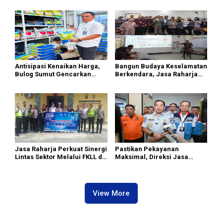
II Dipimpin Sufmi Dasco
II Dipimpin Sufmi Dasco
Ahmad
Ahmad
Antisipasi Kenaikan Harga,
Bangun Budaya Keselamatan
Bulog Sumut Gencarkan
Berkendara, Jasa Raharja
Distribusi Beras SPHP dan
Gelar Safety Campaign di PT
Premium
Pasifik Medan Industri
Jasa Raharja Perkuat Sinergi
Pastikan Pekayanan
Lintas Sektor Melalui FKLL di
Maksimal, Direksi Jasa
Serdang Bedagai
Raharja Tinjau Korban
Kebakaran KM Mutiara
Sentosa II
View More