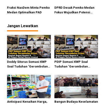
Permanen
Terapkan QRESTO
Fraksi NasDem Minta Pemko
DPRD Desak Pemko Medan
Medan Optimalkan PAD
Fokus Wujudkan Potensi
Wisata Bahari di Medan
Utara
Jangan Lewatkan
Deddy Sitorus Somasi KWP
PDIP Somasi KWP Soal
Soal Tuduhan ‘Gerombolan
Tuduhan ‘Gerombolan
Sirkus’, Buntut Rapat Komisi
Sirkus’, Buntut Rapat Komisi
II Dipimpin Sufmi Dasco
II Dipimpin Sufmi Dasco
Ahmad
Ahmad
Antisipasi Kenaikan Harga,
Bangun Budaya Keselamatan