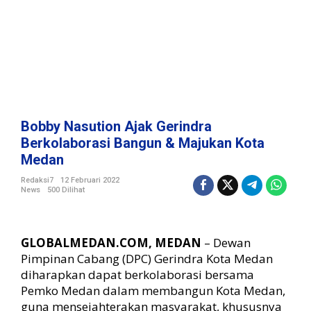
G
e
r
i
n
d
r
a
B
Bobby Nasution Ajak Gerindra
e
Berkolaborasi Bangun & Majukan Kota
r
Medan
k
o
Redaksi7
12 Februari 2022
l
News
500 Dilihat
a
b
o
GLOBALMEDAN.COM, MEDAN
– Dewan
r
Pimpinan Cabang (DPC) Gerindra Kota Medan
a
s
diharapkan dapat berkolaborasi bersama
i
Pemko Medan dalam membangun Kota Medan,
B
guna mensejahterakan masyarakat, khususnya