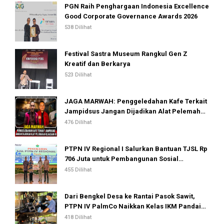
PGN Raih Penghargaan Indonesia Excellence
Good Corporate Governance Awards 2026
538 Dilihat
Festival Sastra Museum Rangkul Gen Z
Kreatif dan Berkarya
523 Dilihat
JAGA MARWAH: Penggeledahan Kafe Terkait
Jampidsus Jangan Dijadikan Alat Pelemahan
Kejaksaan RI
476 Dilihat
PTPN IV Regional I Salurkan Bantuan TJSL Rp
706 Juta untuk Pembangunan Sosial
Berkelanjutan
455 Dilihat
Dari Bengkel Desa ke Rantai Pasok Sawit,
PTPN IV PalmCo Naikkan Kelas IKM Pandai
Besi
418 Dilihat