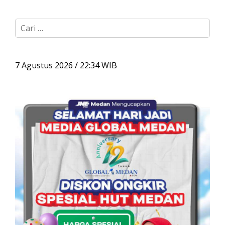
C
a
r
i
u
7 Agustus 2026 / 22:34 WIB
n
t
u
k
: