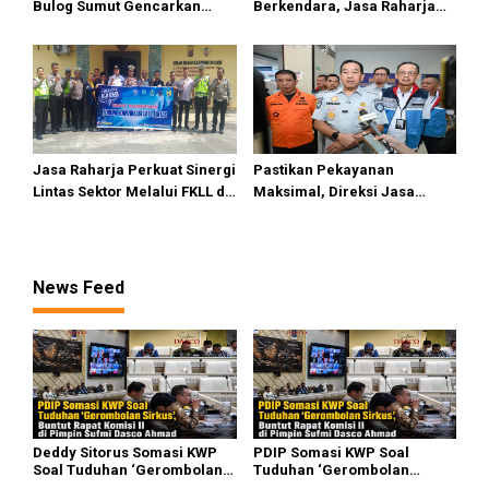
Bulog Sumut Gencarkan
Berkendara, Jasa Raharja
Distribusi Beras SPHP dan
Gelar Safety Campaign di PT
Premium
Pasifik Medan Industri
Jasa Raharja Perkuat Sinergi
Pastikan Pekayanan
Lintas Sektor Melalui FKLL di
Maksimal, Direksi Jasa
Serdang Bedagai
Raharja Tinjau Korban
Kebakaran KM Mutiara
Sentosa II
News Feed
Deddy Sitorus Somasi KWP
PDIP Somasi KWP Soal
Soal Tuduhan ‘Gerombolan
Tuduhan ‘Gerombolan
Sirkus’, Buntut Rapat Komisi
Sirkus’, Buntut Rapat Komisi