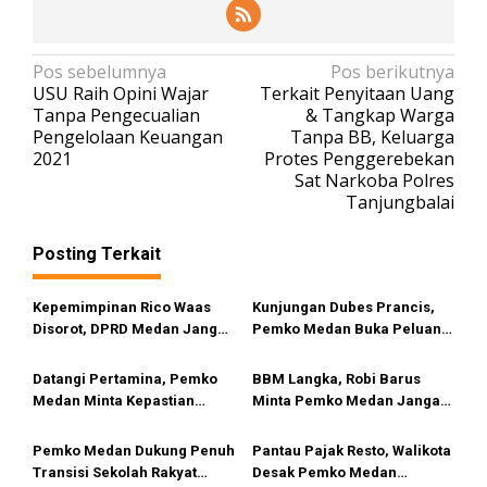
N
Pos sebelumnya
Pos berikutnya
USU Raih Opini Wajar
Terkait Penyitaan Uang
a
Tanpa Pengecualian
& Tangkap Warga
v
Pengelolaan Keuangan
Tanpa BB, Keluarga
2021
Protes Penggerebekan
i
Sat Narkoba Polres
g
Tanjungbalai
a
s
Posting Terkait
i
Kepemimpinan Rico Waas
Kunjungan Dubes Prancis,
p
Disorot, DPRD Medan Jangan
Pemko Medan Buka Peluang
o
Ragu Gunakan Hak Interplasi
Kerja Sama Pendidikan
s
Hingga Industri Kreatif
Datangi Pertamina, Pemko
BBM Langka, Robi Barus
Medan Minta Kepastian
Minta Pemko Medan Jangan
Penyebab Antrean Panjang
Diam
BBM di SPBU
Pemko Medan Dukung Penuh
Pantau Pajak Resto, Walikota
Transisi Sekolah Rakyat
Desak Pemko Medan