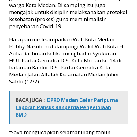
a
warga Kota Medan. Di samping itu juga
n
mengajak untuk disiplin melaksanakan protokol
g
kesehatan (prokes) guna meminimalisir
u
penyebaran Covid-19.
n
&
M
Harapan ini disampaikan Wali Kota Medan
a
Bobby Nasution didampingi Wakil Wali Kota H
j
Aulia Rachman ketika menghadiri Syukuran
u
HUT Partai Gerindra DPC Kota Medan ke-14 di
k
halaman Kantor DPC Partai Gerindra Kota
a
Medan Jalan Alfalah Kecamatan Medan Johor,
n
Sabtu (12/2).
K
o
t
a
BACA JUGA :
DPRD Medan Gelar Paripurna
M
Laporan Pansus Ranperda Pengelolaan
e
BMD
d
a
n
“Saya mengucapkan selamat ulang tahun