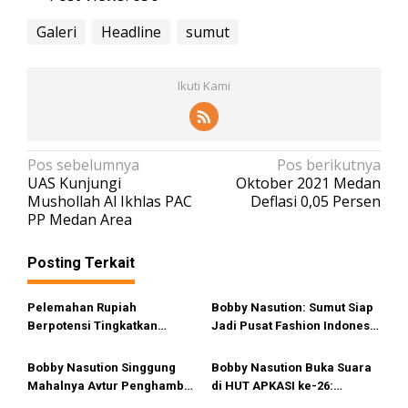
Galeri
Headline
sumut
Ikuti Kami
N
Pos sebelumnya
Pos berikutnya
UAS Kunjungi
Oktober 2021 Medan
a
Mushollah Al Ikhlas PAC
Deflasi 0,05 Persen
v
PP Medan Area
i
Posting Terkait
g
a
Pelemahan Rupiah
Bobby Nasution: Sumut Siap
s
Berpotensi Tingkatkan
Jadi Pusat Fashion Indonesia
i
Devisa Pariwisata di Sumut
Lewat Wastra
p
Bobby Nasution Singgung
Bobby Nasution Buka Suara
Mahalnya Avtur Penghambat
di HUT APKASI ke-26:
o
Pengembangan Industri
Otonomi Daerah Tak Bisa