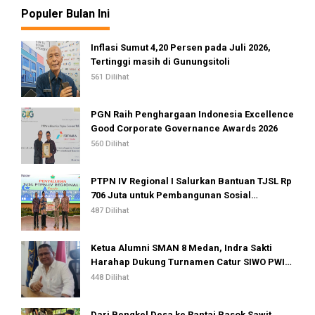
Populer Bulan Ini
Inflasi Sumut 4,20 Persen pada Juli 2026,
Tertinggi masih di Gunungsitoli
561 Dilihat
PGN Raih Penghargaan Indonesia Excellence
Good Corporate Governance Awards 2026
560 Dilihat
PTPN IV Regional I Salurkan Bantuan TJSL Rp
706 Juta untuk Pembangunan Sosial
Berkelanjutan
487 Dilihat
Ketua Alumni SMAN 8 Medan, Indra Sakti
Harahap Dukung Turnamen Catur SIWO PWI
Sumut 2026
448 Dilihat
Dari Bengkel Desa ke Rantai Pasok Sawit,