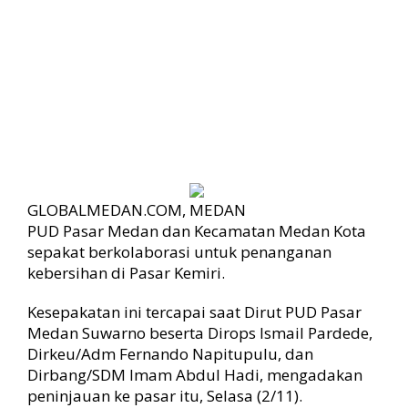
s
a
r
K
e
m
i
r
i
,
P
GLOBALMEDAN.COM, MEDAN
U
PUD Pasar Medan dan Kecamatan Medan Kota
D
P
sepakat berkolaborasi untuk penanganan
a
kebersihan di Pasar Kemiri.
s
a
Kesepakatan ini tercapai saat Dirut PUD Pasar
r
Medan Suwarno beserta Dirops Ismail Pardede,
d
Dirkeu/Adm Fernando Napitupulu, dan
a
Dirbang/SDM Imam Abdul Hadi, mengadakan
n
peninjauan ke pasar itu, Selasa (2/11).
K