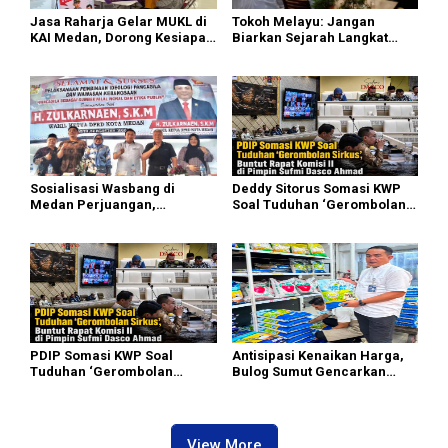
Jasa Raharja Gelar MUKL di
Tokoh Melayu: Jangan
KAI Medan, Dorong Kesiapan
Biarkan Sejarah Langkat
dan Keselamatan Petugas
Putus di Generasi Muda
Transportasi
Sosialisasi Wasbang di
Deddy Sitorus Somasi KWP
Medan Perjuangan,
Soal Tuduhan ‘Gerombolan
Zulkarnaen Janji
Sirkus’, Buntut Rapat Komisi
Perjuangkan Ruang Bermain
II Dipimpin Sufmi Dasco
Anak
Ahmad
PDIP Somasi KWP Soal
Antisipasi Kenaikan Harga,
Tuduhan ‘Gerombolan
Bulog Sumut Gencarkan
Sirkus’, Buntut Rapat Komisi
Distribusi Beras SPHP dan
II Dipimpin Sufmi Dasco
Premium
Ahmad
View More