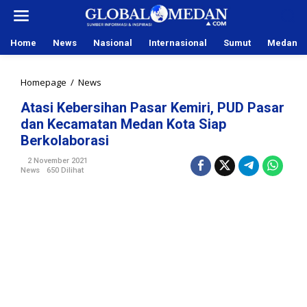
L
e
w
Home
News
Nasional
Internasional
Sumut
Medan
a
t
i
Homepage
/
News
A
k
t
e
Atasi Kebersihan Pasar Kemiri, PUD Pasar
a
k
dan Kecamatan Medan Kota Siap
s
o
i
Berkolaborasi
n
K
t
2 November 2021
e
e
News
650 Dilihat
b
n
e
r
s
i
h
a
n
P
a