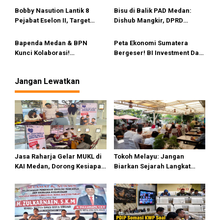
s
Penerbangan di Sumut
Andalkan Transfer Pusat, Ini
Bobby Nasution Lantik 8
Bisu di Balik PAD Medan:
Terobosan yang
Pejabat Eselon II, Target
Dishub Mangkir, DPRD
Digarisbawahi!
Ekonomi Sumut Tembus
Kecam Keras & Minta
7,1%?
Inspektorat Turun Tangan
Bapenda Medan & BPN
Peta Ekonomi Sumatera
Kunci Kolaborasi!
Bergeser! BI Investment Day
Sinkronisasi Data PTSL untuk
Digelar di Medan, Bobby
Kejar PAD dan Optimalisasi
Nasution Panggil Semua
Jangan Lewatkan
BPHTB
Gubernur untuk Perang
Kapital
Jasa Raharja Gelar MUKL di
Tokoh Melayu: Jangan
KAI Medan, Dorong Kesiapan
Biarkan Sejarah Langkat
dan Keselamatan Petugas
Putus di Generasi Muda
Transportasi