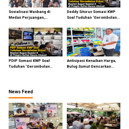
Sosialisasi Wasbang di
Deddy Sitorus Somasi KWP
Medan Perjuangan,
Soal Tuduhan ‘Gerombolan
Zulkarnaen Janji
Sirkus’, Buntut Rapat Komisi
Perjuangkan Ruang Bermain
II Dipimpin Sufmi Dasco
Anak
Ahmad
PDIP Somasi KWP Soal
Antisipasi Kenaikan Harga,
Tuduhan ‘Gerombolan
Bulog Sumut Gencarkan
Sirkus’, Buntut Rapat Komisi
Distribusi Beras SPHP dan
II Dipimpin Sufmi Dasco
Premium
Ahmad
News Feed