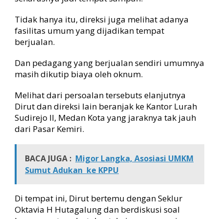
r
k
Tidak hanya itu, direksi juga melihat adanya
o
fasilitas umum yang dijadikan tempat
l
berjualan.
a
b
Dan pedagang yang berjualan sendiri umumnya
o
masih dikutip biaya oleh oknum.
r
a
Melihat dari persoalan tersebuts elanjutnya
s
Dirut dan direksi lain beranjak ke Kantor Lurah
i
Sudirejo II, Medan Kota yang jaraknya tak jauh
dari Pasar Kemiri.
BACA JUGA :
Migor Langka, Asosiasi UMKM
Sumut Adukan ke KPPU
Di tempat ini, Dirut bertemu dengan Seklur
Oktavia H Hutagalung dan berdiskusi soal