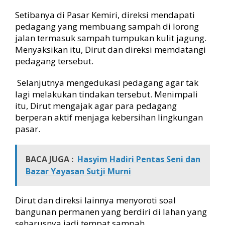
e
c
Setibanya di Pasar Kemiri, direksi mendapati
a
pedagang yang membuang sampah di lorong
m
jalan termasuk sampah tumpukan kulit jagung.
a
Menyaksikan itu, Dirut dan direksi memdatangi
t
pedagang tersebut.
a
n
Selanjutnya mengedukasi pedagang agar tak
M
e
lagi melakukan tindakan tersebut. Menimpali
d
itu, Dirut mengajak agar para pedagang
a
berperan aktif menjaga kebersihan lingkungan
n
pasar.
K
o
t
BACA JUGA :
Hasyim Hadiri Pentas Seni dan
a
Bazar Yayasan Sutji Murni
S
i
a
Dirut dan direksi lainnya menyoroti soal
p
bangunan permanen yang berdiri di lahan yang
B
seharusnya jadi tempat sampah.
e