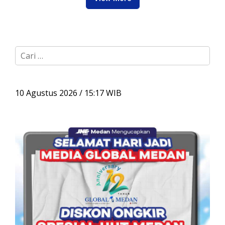
C
a
r
i
u
10 Agustus 2026 / 15:17 WIB
n
t
u
k
: