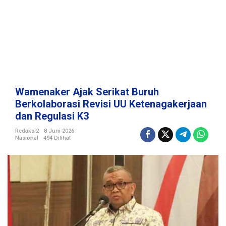
k
a
t
B
u
r
u
h
B
Wamenaker Ajak Serikat Buruh
e
Berkolaborasi Revisi UU Ketenagakerjaan
r
dan Regulasi K3
k
o
Redaksi2
8 Juni 2026
l
Nasional
494 Dilihat
a
b
o
r
a
s
i
R