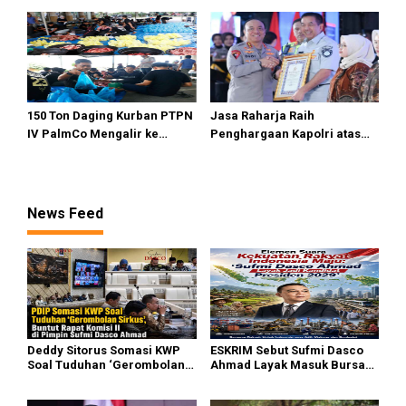
ke-114
sebagai Perusahaan dengan
Lingkungan Kerja Terbaik
150 Ton Daging Kurban PTPN
Jasa Raharja Raih
IV PalmCo Mengalir ke
Penghargaan Kapolri atas
Pelosok Negeri
Dukungan terhadap
Keberhasilan Operasi
Ketupat 2026 dan Operasi
Lilin Nataru 2025
News Feed
Deddy Sitorus Somasi KWP
ESKRIM Sebut Sufmi Dasco
Soal Tuduhan ‘Gerombolan
Ahmad Layak Masuk Bursa
Sirkus’, Buntut Rapat Komisi
Calon Presiden 2029
II Dipimpin Sufmi Dasco