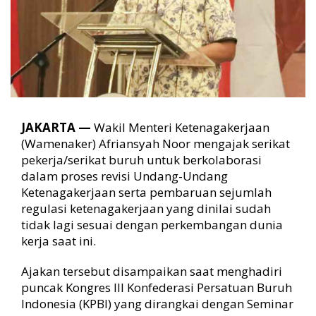
e
v
i
s
i
U
U
K
e
JAKARTA —
Wakil Menteri Ketenagakerjaan
t
(Wamenaker) Afriansyah Noor mengajak serikat
e
pekerja/serikat buruh untuk berkolaborasi
n
a
dalam proses revisi Undang-Undang
g
Ketenagakerjaan serta pembaruan sejumlah
a
regulasi ketenagakerjaan yang dinilai sudah
k
tidak lagi sesuai dengan perkembangan dunia
e
kerja saat ini.
r
j
Ajakan tersebut disampaikan saat menghadiri
a
a
puncak Kongres III Konfederasi Persatuan Buruh
n
Indonesia (KPBI) yang dirangkai dengan Seminar
d