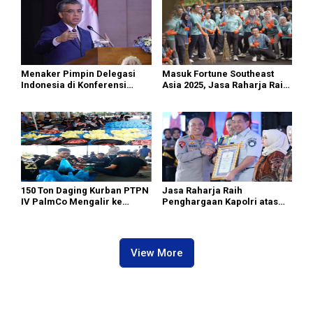
Ahmad
Menaker Pimpin Delegasi
Masuk Fortune Southeast
Indonesia di Konferensi
Asia 2025, Jasa Raharja Raih
Perburuhan Internasional
Pengakuan Internasional
ke-114
sebagai Perusahaan dengan
Lingkungan Kerja Terbaik
150 Ton Daging Kurban PTPN
Jasa Raharja Raih
IV PalmCo Mengalir ke
Penghargaan Kapolri atas
Pelosok Negeri
Dukungan terhadap
Keberhasilan Operasi
Ketupat 2026 dan Operasi
Lilin Nataru 2025
View More