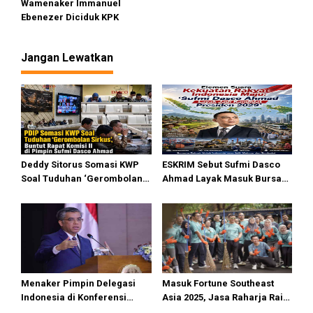
Wamenaker Immanuel
o
Ebenezer Diciduk KPK
s
Jangan Lewatkan
Deddy Sitorus Somasi KWP
ESKRIM Sebut Sufmi Dasco
Soal Tuduhan ‘Gerombolan
Ahmad Layak Masuk Bursa
Sirkus’, Buntut Rapat Komisi
Calon Presiden 2029
II Dipimpin Sufmi Dasco
Ahmad
Menaker Pimpin Delegasi
Masuk Fortune Southeast
Indonesia di Konferensi
Asia 2025, Jasa Raharja Raih
Perburuhan Internasional
Pengakuan Internasional