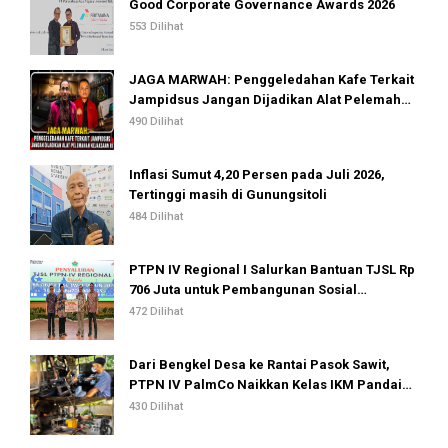
Good Corporate Governance Awards 2026
553 Dilihat
JAGA MARWAH: Penggeledahan Kafe Terkait
Jampidsus Jangan Dijadikan Alat Pelemahan
Kejaksaan RI
490 Dilihat
Inflasi Sumut 4,20 Persen pada Juli 2026,
Tertinggi masih di Gunungsitoli
484 Dilihat
PTPN IV Regional I Salurkan Bantuan TJSL Rp
706 Juta untuk Pembangunan Sosial
Berkelanjutan
472 Dilihat
Dari Bengkel Desa ke Rantai Pasok Sawit,
PTPN IV PalmCo Naikkan Kelas IKM Pandai
Besi
430 Dilihat