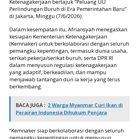
Ketenagakerjaan bertajuk “Peluang UU
a
Perlindungan Buruh di Era Pemerintahan Baru”
n
di Jakarta, Minggu (7/6/2026).
R
e
Dalam kesempatan itu, Afriansyah menegaskan
g
kesiapan Kementerian Ketenagakerjaan
u
l
(Kemnaker) untuk berkolaborasi dengan seluruh
a
pemangku kepentingan, termasuk dunia usaha,
s
serikat pekerja/serikat buruh, serta DPR RI
i
dalam menyusun regulasi ketenagakerjaan
K
yang adaptif, berkeadilan, dan mampu
3
menjawab tantangan dun ia kerja yang terus
berkembang.
BACA JUGA :
2 Warga Myanmar Curi Ikan di
Perairan Indonesia Dihukum Penjara
“Kemnaker siap berkolaborasi dengan seluruh
pemangku kepentingan untuk menyusun