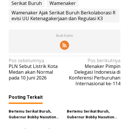
Serikat Buruh
Wamenaker
Wamenaker Ajak Serikat Buruh Berkolaborasi R
evisi UU Ketenagakerjaan dan Regulasi K3
Ikuti Kami
N
Pos sebelumnya
Pos berikutnya
PLN Sebut Listrik Kota
Menaker Pimpin
a
Medan akan Normal
Delegasi Indonesia di
v
pada 10 Juni 2026
Konferensi Perburuhan
Internasional ke-114
i
g
Posting Terkait
a
s
Bertemu Serikat Buruh,
Bertemu Serikat Buruh,
i
Gubernur Bobby Nasution
Gubernur Bobby Nasution
Bahas Lanjutan Kenaikan
Bahas Lanjutan Kenaikan
p
Upah dan Rumah Subsidi
Upah dan Rumah Subsidi