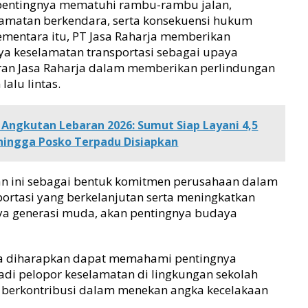
, pentingnya mematuhi rambu-rambu jalan,
amatan berkendara, serta konsekuensi hukum
Sementara itu, PT Jasa Raharja memberikan
 keselamatan transportasi sebagai upaya
ran Jasa Raharja dalam memberikan perlindungan
alu lintas.
 Angkutan Lebaran 2026: Sumut Siap Layani 4,5
hingga Posko Terpadu Disiapkan
n ini sebagai bentuk komitmen perusahaan dalam
rtasi yang berkelanjutan serta meningkatkan
ya generasi muda, akan pentingnya budaya
erta diharapkan dapat memahami pentingnya
jadi pelopor keselamatan di lingkungan sekolah
 berkontribusi dalam menekan angka kecelakaan