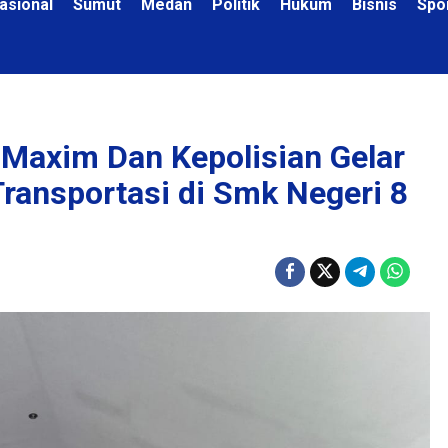
asional
Sumut
Medan
Politik
Hukum
Bisnis
Spo
Maxim Dan Kepolisian Gelar
ransportasi di Smk Negeri 8