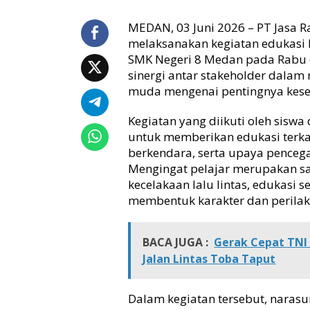
r
MEDAN, 03 Juni 2026 – PT Jasa 
E
d
melaksanakan kegiatan edukasi k
u
SMK Negeri 8 Medan pada Rabu (
k
sinergi antar stakeholder dal
a
muda mengenai pentingnya kesel
s
i
Kegiatan yang diikuti oleh sisw
K
untuk memberikan edukasi terkai
e
berkendara, serta upaya pencegah
s
e
Mengingat pelajar merupakan sal
l
kecelakaan lalu lintas, edukasi 
a
membentuk karakter dan perila
m
a
t
BACA JUGA :
Gerak Cepat TNI 
a
Jalan Lintas Toba Taput
n
T
r
Dalam kegiatan tersebut, naras
a