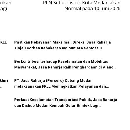
rikan
PLN Sebut Listrik Kota Medan akan
agi
Normal pada 10 Juni 2026
FKLL
Pastikan Pekayanan Maksimal, Direksi Jasa Raharja
Tinjau Korban Kebakaran KM Mutiara Sentosa II
Berkontribusi terhadap Keselamatan dan Mobilitas
Masyarakat, Jasa Raharja Raih Penghargaan di Ajang
Transportasi Indonesia Awards 2026
khiri
PT. Jasa Raharja (Persero) Cabang Medan
melaksanakan FKLL Meningkatkan Pelayanan dan
Pencegahan Kecelakaan
Perkuat Keselamatan Transportasi Publik, Jasa Raharja
dan Dishub Medan Kembali Gelar Bimtek bagi
Pengemudi BTS