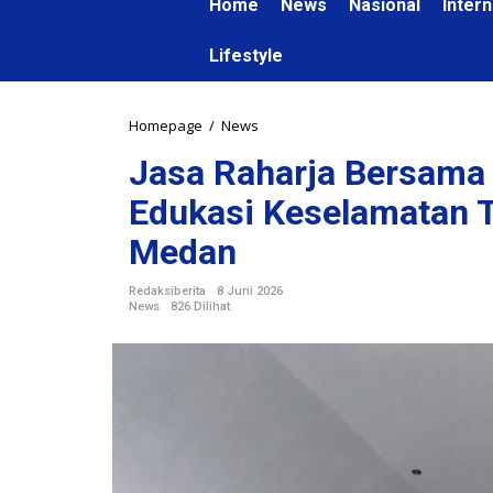
Home
News
Nasional
Intern
Lifestyle
Homepage
/
News
J
a
Jasa Raharja Bersama 
s
a
Edukasi Keselamatan T
R
a
Medan
h
a
Redaksiberita
8 Juni 2026
r
News
826 Dilihat
j
a
B
e
r
s
a
m