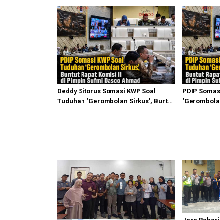
Deddy Sitorus Somasi KWP Soal
PDIP Somas
Tuduhan ‘Gerombolan Sirkus’, Buntut
‘Gerombolan
Rapat Komisi II Dipimpin Sufmi Dasco
Komisi II D
Ahmad
Ahmad
Jasa Raharj