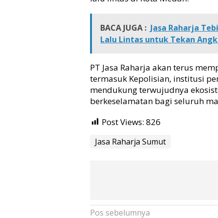
e
d
a
BACA JUGA :
Jasa Raharja Te
n
Lalu Lintas untuk Tekan Angk
PT Jasa Raharja akan terus mem
termasuk Kepolisian, institusi p
mendukung terwujudnya ekosiste
berkeselamatan bagi seluruh mas
Post Views:
826
Jasa Raharja Sumut
N
Pos sebelumnya