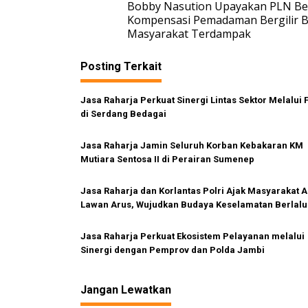
Bobby Nasution Upayakan PLN Be
a
Kompensasi Pemadaman Bergilir B
v
Masyarakat Terdampak
i
Posting Terkait
g
a
Jasa Raharja Perkuat Sinergi Lintas Sektor Melalui 
s
di Serdang Bedagai
i
p
Jasa Raharja Jamin Seluruh Korban Kebakaran KM
Mutiara Sentosa II di Perairan Sumenep
o
s
Jasa Raharja dan Korlantas Polri Ajak Masyarakat A
Lawan Arus, Wujudkan Budaya Keselamatan Berlalu
Lintas
Jasa Raharja Perkuat Ekosistem Pelayanan melalui
Sinergi dengan Pemprov dan Polda Jambi
Jangan Lewatkan