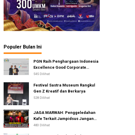
Populer Bulan Ini
PGN Raih Penghargaan Indonesia
Excellence Good Corporate
Governance Awards 2026
545 Dilihat
Festival Sastra Museum Rangkul
Gen Z Kreatif dan Berkarya
528 Dilihat
JAGA MARWAH: Penggeledahan
Kafe Terkait Jampidsus Jangan
Dijadikan Alat Pelemahan
483 Dilihat
Kejaksaan RI