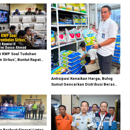
i KWP Soal Tuduhan
 Sirkus’, Buntut Rapat
ipimpin Sufmi Dasco
Antisipasi Kenaikan Harga, Bulog
Sumut Gencarkan Distribusi Beras
SPHP dan Premium
a Perkuat Sinergi Lintas