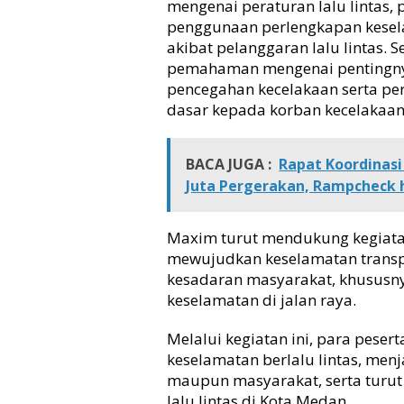
mengenai peraturan lalu lintas
n
penggunaan perlengkapan kesel
s
akibat pelanggaran lalu lintas. 
p
o
pemahaman mengenai pentingnya
r
pencegahan kecelakaan serta pe
t
dasar kepada korban kecelakaan l
a
s
i
BACA JUGA :
Rapat Koordinasi
d
Juta Pergerakan, Rampcheck 
i
S
m
Maxim turut mendukung kegiata
k
mewujudkan keselamatan transpo
N
kesadaran masyarakat, khususn
e
keselamatan di jalan raya.
g
e
r
Melalui kegiatan ini, para pes
i
keselamatan berlalu lintas, men
8
maupun masyarakat, serta turut
M
lalu lintas di Kota Medan.