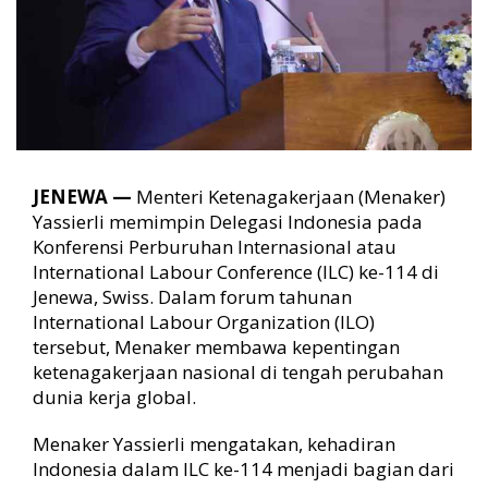
n
s
i
P
e
r
b
u
r
JENEWA —
Menteri Ketenagakerjaan (Menaker)
u
Yassierli memimpin Delegasi Indonesia pada
h
Konferensi Perburuhan Internasional atau
a
n
International Labour Conference (ILC) ke-114 di
I
Jenewa, Swiss. Dalam forum tahunan
n
International Labour Organization (ILO)
t
tersebut, Menaker membawa kepentingan
e
ketenagakerjaan nasional di tengah perubahan
r
dunia kerja global.
n
a
s
Menaker Yassierli mengatakan, kehadiran
i
Indonesia dalam ILC ke-114 menjadi bagian dari
o