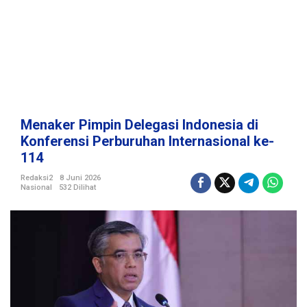
g
a
s
i
I
n
d
o
n
Menaker Pimpin Delegasi Indonesia di
e
Konferensi Perburuhan Internasional ke-
s
114
i
a
Redaksi2
8 Juni 2026
d
Nasional
532 Dilihat
i
K
o
n
f
e
r
e