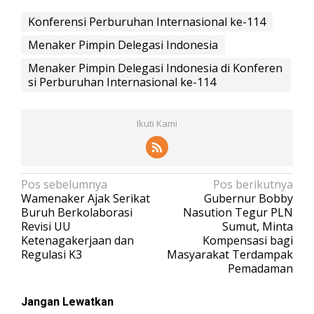
Konferensi Perburuhan Internasional ke-114
Menaker Pimpin Delegasi Indonesia
Menaker Pimpin Delegasi Indonesia di Konferen
si Perburuhan Internasional ke-114
Ikuti Kami
N
Pos sebelumnya
Pos berikutnya
Wamenaker Ajak Serikat
Gubernur Bobby
a
Buruh Berkolaborasi
Nasution Tegur PLN
v
Revisi UU
Sumut, Minta
Ketenagakerjaan dan
Kompensasi bagi
i
Regulasi K3
Masyarakat Terdampak
g
Pemadaman
a
s
Jangan Lewatkan