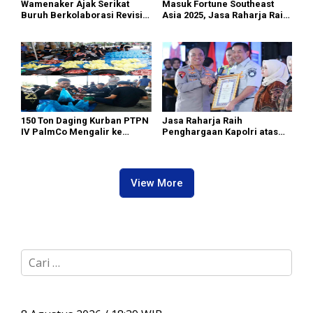
Wamenaker Ajak Serikat
Masuk Fortune Southeast
Buruh Berkolaborasi Revisi
Asia 2025, Jasa Raharja Raih
UU Ketenagakerjaan dan
Pengakuan Internasional
Regulasi K3
sebagai Perusahaan dengan
Lingkungan Kerja Terbaik
150 Ton Daging Kurban PTPN
Jasa Raharja Raih
IV PalmCo Mengalir ke
Penghargaan Kapolri atas
Pelosok Negeri
Dukungan terhadap
Keberhasilan Operasi
Ketupat 2026 dan Operasi
Lilin Nataru 2025
View More
C
a
r
i
u