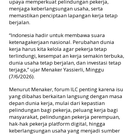
upaya memperkuat pelindungan pekerja,
n
menjaga keberlangsungan usaha, serta
a
memastikan penciptaan lapangan kerja tetap
l
berjalan.
k
e
“Indonesia hadir untuk membawa suara
-
1
ketenagakerjaan nasional. Perubahan dunia
1
kerja harus kita kelola agar pekerja tetap
4
terlindungi, kesempat an kerja semakin terbuka,
dunia usaha tetap berjalan, dan investasi tetap
terjaga,” ujar Menaker Yassierli, Minggu
(7/6/2026).
Menurut Menaker, forum ILC penting karena isu
yang dibahas berkaitan langsung dengan masa
depan dunia kerja, mulai dari kepastian
pelindungan bagi pekerja, peluang kerja bagi
masyarakat, pelindungan pekerja perempuan,
hak-hak pekerja platform digital, hingga
keberlangsungan usaha yang menjadi sumber