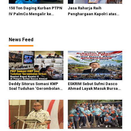
150 Ton Daging Kurban PTPN
Jasa Raharja Raih
IV PalmCo Mengalir ke
Penghargaan Kapolri atas
Pelosok Negeri
Dukungan terhadap
Keberhasilan Operasi
Ketupat 2026 dan Operasi
Lilin Nataru 2025
News Feed
Deddy Sitorus Somasi KWP
ESKRIM Sebut Sufmi Dasco
Soal Tuduhan ‘Gerombolan
Ahmad Layak Masuk Bursa
Sirkus’, Buntut Rapat Komisi
Calon Presiden 2029
II Dipimpin Sufmi Dasco
Ahmad