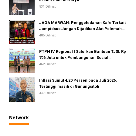
531 Dilihat
JAGA MARWAH: Penggeledahan Kafe Terkait
Jampidsus Jangan Dijadikan Alat Pelemahan
Kejaksaan RI
485 Dilihat
PTPN IV Regional I Salurkan Bantuan TJSL Rp
706 Juta untuk Pembangunan Sosial
Berkelanjutan
462 Dilihat
Inflasi Sumut 4,20 Persen pada Juli 2026,
Tertinggi masih di Gunungsitoli
437 Dilihat
Network