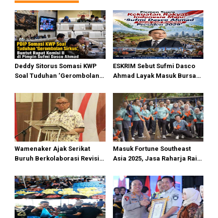
i
p
o
s
Deddy Sitorus Somasi KWP
ESKRIM Sebut Sufmi Dasco
Soal Tuduhan ‘Gerombolan
Ahmad Layak Masuk Bursa
Sirkus’, Buntut Rapat Komisi
Calon Presiden 2029
II Dipimpin Sufmi Dasco
Ahmad
Wamenaker Ajak Serikat
Masuk Fortune Southeast
Buruh Berkolaborasi Revisi
Asia 2025, Jasa Raharja Raih
UU Ketenagakerjaan dan
Pengakuan Internasional
Regulasi K3
sebagai Perusahaan dengan
Lingkungan Kerja Terbaik