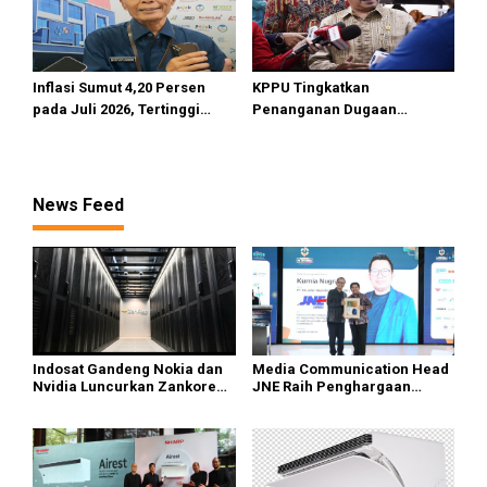
Inflasi Sumut 4,20 Persen
KPPU Tingkatkan
pada Juli 2026, Tertinggi
Penanganan Dugaan
masih di Gunungsitoli
Pelanggaran TikTok keTahap
Penyelidikan
News Feed
Indosat Gandeng Nokia dan
Media Communication Head
Nvidia Luncurkan Zankore
JNE Raih Penghargaan
Siap Layani Pasar Global
Indonesia Public Relations
Top Leader 2026