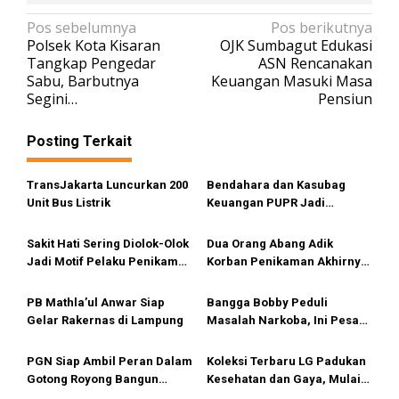
N
Pos sebelumnya
Pos berikutnya
Polsek Kota Kisaran
OJK Sumbagut Edukasi
a
Tangkap Pengedar
ASN Rencanakan
v
Sabu, Barbutnya
Keuangan Masuki Masa
Segini…
Pensiun
i
g
Posting Terkait
a
s
TransJakarta Luncurkan 200
Bendahara dan Kasubag
i
Unit Bus Listrik
Keuangan PUPR Jadi
Tersangka
p
Sakit Hati Sering Diolok-Olok
Dua Orang Abang Adik
o
Jadi Motif Pelaku Penikaman
Korban Penikaman Akhirnya
s
Anak
Meninggal
PB Mathla’ul Anwar Siap
Bangga Bobby Peduli
Gelar Rakernas di Lampung
Masalah Narkoba, Ini Pesan
Bang Fauzi
PGN Siap Ambil Peran Dalam
Koleksi Terbaru LG Padukan
Gotong Royong Bangun
Kesehatan dan Gaya, Mulai
Jargas Nasional Untuk
Tersedia di Sumut