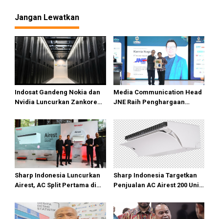
Kurangi Subsidi Energi
Jangan Lewatkan
Indosat Gandeng Nokia dan
Media Communication Head
Nvidia Luncurkan Zankore
JNE Raih Penghargaan
Siap Layani Pasar Global
Indonesia Public Relations
Top Leader 2026
Sharp Indonesia Luncurkan
Sharp Indonesia Targetkan
Airest, AC Split Pertama di
Penjualan AC Airest 200 Unit
Dunia Bisa Bersihkan Udara
di 2026