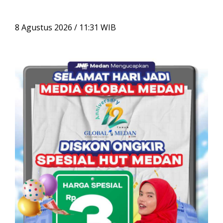
r
i
u
8 Agustus 2026 / 11:31 WIB
n
t
u
k
: