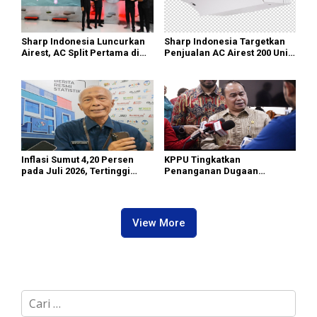
Sharp Indonesia Luncurkan
Sharp Indonesia Targetkan
Airest, AC Split Pertama di
Penjualan AC Airest 200 Unit
Dunia Bisa Bersihkan Udara
di 2026
Inflasi Sumut 4,20 Persen
KPPU Tingkatkan
pada Juli 2026, Tertinggi
Penanganan Dugaan
masih di Gunungsitoli
Pelanggaran TikTok keTahap
Penyelidikan
View More
C
a