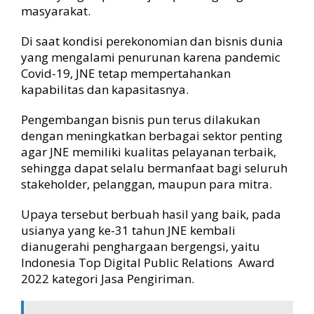
A
masyarakat.
w
a
Di saat kondisi perekonomian dan bisnis dunia
r
yang mengalami penurunan karena pandemic
d
Covid-19, JNE tetap mempertahankan
2
0
kapabilitas dan kapasitasnya.
2
2
Pengembangan bisnis pun terus dilakukan
dengan meningkatkan berbagai sektor penting
agar JNE memiliki kualitas pelayanan terbaik,
sehingga dapat selalu bermanfaat bagi seluruh
stakeholder, pelanggan, maupun para mitra.
Upaya tersebut berbuah hasil yang baik, pada
usianya yang ke-31 tahun JNE kembali
dianugerahi penghargaan bergengsi, yaitu
Indonesia Top Digital Public Relations Award
2022 kategori Jasa Pengiriman.