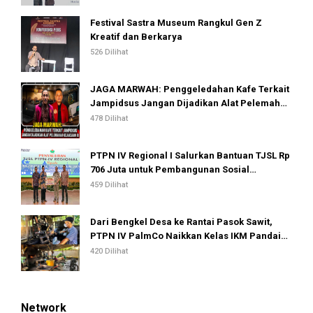
Festival Sastra Museum Rangkul Gen Z
Kreatif dan Berkarya
526 Dilihat
JAGA MARWAH: Penggeledahan Kafe Terkait
Jampidsus Jangan Dijadikan Alat Pelemahan
Kejaksaan RI
478 Dilihat
PTPN IV Regional I Salurkan Bantuan TJSL Rp
706 Juta untuk Pembangunan Sosial
Berkelanjutan
459 Dilihat
Dari Bengkel Desa ke Rantai Pasok Sawit,
PTPN IV PalmCo Naikkan Kelas IKM Pandai
Besi
420 Dilihat
Network