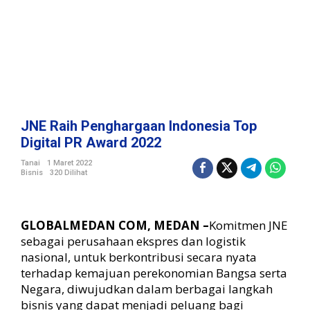
n
I
n
d
o
n
e
s
i
JNE Raih Penghargaan Indonesia Top
a
Digital PR Award 2022
T
o
Tanai
1 Maret 2022
Bisnis
320 Dilihat
p
D
i
g
GLOBALMEDAN COM, MEDAN –
Komitmen JNE
i
sebagai perusahaan ekspres dan logistik
t
nasional, untuk berkontribusi secara nyata
a
terhadap kemajuan perekonomian Bangsa serta
l
P
Negara, diwujudkan dalam berbagai langkah
R
bisnis yang dapat menjadi peluang bagi