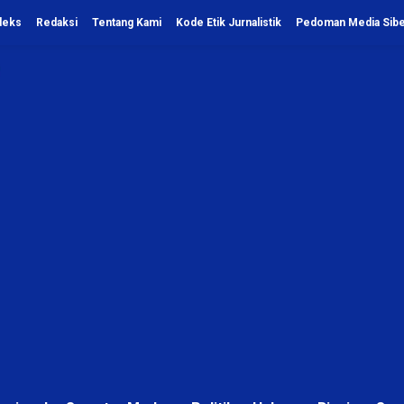
deks
Redaksi
Tentang Kami
Kode Etik Jurnalistik
Pedoman Media Sib