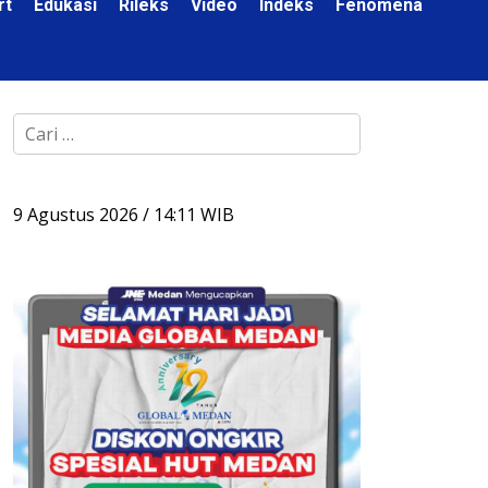
rt
Edukasi
Rileks
Video
Indeks
Fenomena
C
a
r
i
BI : Ekonomi Sumut
Sosialisasi Wasbang di 
u
Diperkirakan Meningkat
Perjuangan, Zulkarnaen J
9 Agustus 2026 / 14:11 WIB
n
Tumbuh 5,7 Persen
Perjuangkan Ruang Berm
t
Anak
u
k
: