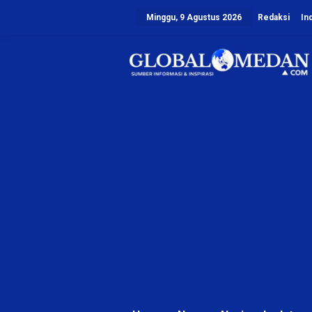
L
Minggu, 9 Agustus 2026
Redaksi
In
e
w
a
t
i
k
e
k
o
n
t
e
n