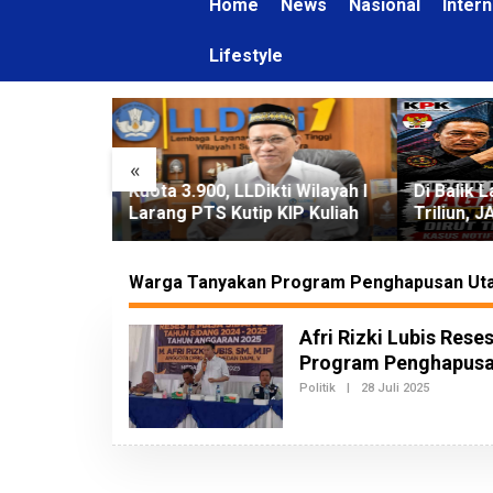
Home
News
Nasional
Intern
Lifestyle
«
ng di Medan
Kuota 3.900, LLDikti Wilayah I
Di Balik 
naen Janji
Larang PTS Kutip KIP Kuliah
Triliun,
g Bermain
KPK Peri
Nugroho 
Kasus Not
Warga Tanyakan Program Penghapusan Ut
Afri Rizki Lubis Res
Program Penghapus
Politik
|
28 Juli 2025
O
L
E
H
R
E
D