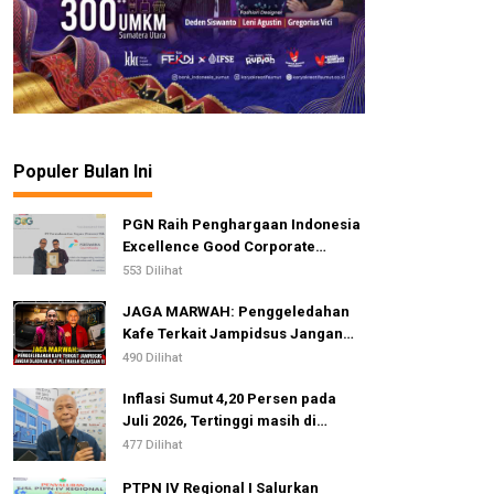
Populer Bulan Ini
PGN Raih Penghargaan Indonesia
Excellence Good Corporate
Governance Awards 2026
553 Dilihat
JAGA MARWAH: Penggeledahan
Kafe Terkait Jampidsus Jangan
Dijadikan Alat Pelemahan
490 Dilihat
Kejaksaan RI
Inflasi Sumut 4,20 Persen pada
Juli 2026, Tertinggi masih di
Gunungsitoli
477 Dilihat
PTPN IV Regional I Salurkan