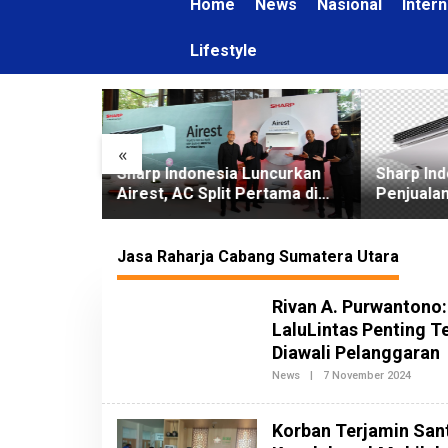
Home
News
Nasional
Intern
Lifestyle
«
selamatan
Sharp Indonesia Luncurkan
Sharp In
Raharja
Airest, AC Split Pertama di
Penjualan
aign di PT
Dunia Bisa Bersihkan Udara
di 2026
stri
Jasa Raharja Cabang Sumatera Utara
Rivan A. Purwantono
LaluLintas Penting T
Diawali Pelanggaran
News
|
7 November 2024
O
L
E
H
Korban Terjamin San
R
E