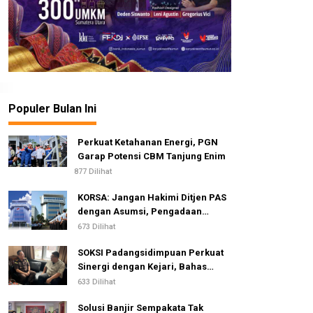
Populer Bulan Ini
Perkuat Ketahanan Energi, PGN
Garap Potensi CBM Tanjung Enim
877 Dilihat
KORSA: Jangan Hakimi Ditjen PAS
dengan Asumsi, Pengadaan
Pengamanan Lapas Dinilai Telah
673 Dilihat
Sesuai Standar dan Regulasi
SOKSI Padangsidimpuan Perkuat
Sinergi dengan Kejari, Bahas
Advokasi Hukum & Perlindungan
633 Dilihat
Hak Masyarakat
Solusi Banjir Sempakata Tak