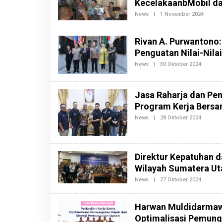
KecelakaanbMobil da
D
A
News
|
1 November 2024
O
K
L
S
E
I
H
Rivan A. Purwantono
B
R
E
E
Penguatan Nilai-Nila
R
D
I
A
News
|
30 Oktober 2024
O
T
K
L
A
S
E
I
H
B
R
Jasa Raharja dan Pem
E
E
R
Program Kerja Bers
D
I
A
News
|
28 Oktober 2024
O
T
K
L
A
S
E
I
H
B
R
E
E
R
Direktur Kepatuhan 
D
I
Wilayah Sumatera Ut
A
T
K
A
News
|
27 Oktober 2024
O
S
L
I
E
B
H
E
Harwan Muldidarmaw
R
R
E
I
Optimalisasi Pemung
D
T