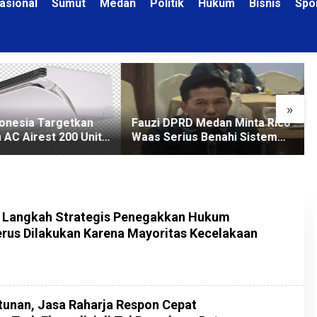
asional
Sumut
Medan
Politik
Hukum
Bisnis
Spo
»
donesia Targetkan
Fauzi DPRD Medan Minta Rico
 AC Airest 200 Unit
Waas Serius Benahi Sistem
Parkir dan Lampu Jalan yang
Padam
: Langkah Strategis Penegakkan Hukum
erus Dilakukan Karena Mayoritas Kecelakaan
tunan, Jasa Raharja Respon Cepat