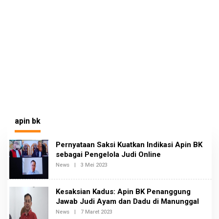
apin bk
Pernyataan Saksi Kuatkan Indikasi Apin BK
sebagai Pengelola Judi Online
News
|
3 Mei 2023
O
L
E
H
Kesaksian Kadus: Apin BK Penanggung
R
E
Jawab Judi Ayam dan Dadu di Manunggal
D
News
|
7 Maret 2023
O
A
L