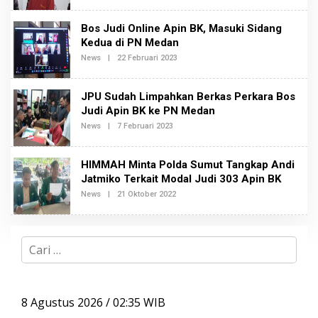
K
E
S
H
I
Bos Judi Online Apin BK, Masuki Sidang
R
2
E
Kedua di PN Medan
D
News
|
22 Februari 2023
O
A
L
K
E
S
H
I
JPU Sudah Limpahkan Berkas Perkara Bos
A
2
D
Judi Apin BK ke PN Medan
M
News
|
7 Februari 2023
O
I
L
N
E
B
H
E
HIMMAH Minta Polda Sumut Tangkap Andi
R
R
E
Jatmiko Terkait Modal Judi 303 Apin BK
I
D
T
News
|
21 Oktober 2022
O
A
A
L
K
E
S
H
I
R
2
C
E
D
a
A
r
K
i
S
I
u
8 Agustus 2026 / 02:35 WIB
2
n