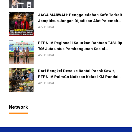
JAGA MARWAH: Penggeledahan Kafe Terkait
Jampidsus Jangan Dijadikan Alat Pelemahan
Kejaksaan RI
477 Dilihat
PTPN IV Regional I Salurkan Bantuan TJSL Rp
706 Juta untuk Pembangunan Sosial
Berkelanjutan
458 Dilihat
Dari Bengkel Desa ke Rantai Pasok Sawit,
PTPN IV PalmCo Naikkan Kelas IKM Pandai
Besi
420 Dilihat
Network