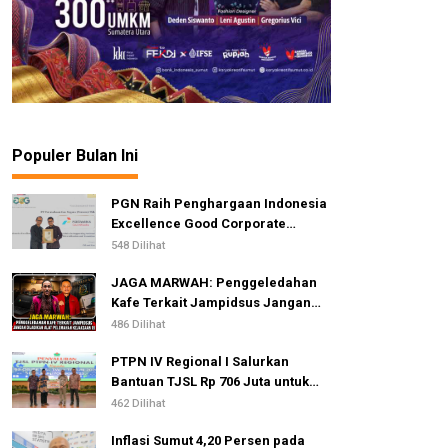
Populer Bulan Ini
PGN Raih Penghargaan Indonesia
Excellence Good Corporate
Governance Awards 2026
548 Dilihat
JAGA MARWAH: Penggeledahan
Kafe Terkait Jampidsus Jangan
Dijadikan Alat Pelemahan
486 Dilihat
Kejaksaan RI
PTPN IV Regional I Salurkan
Bantuan TJSL Rp 706 Juta untuk
Pembangunan Sosial
462 Dilihat
Berkelanjutan
Inflasi Sumut 4,20 Persen pada