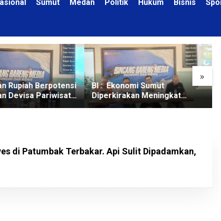
asional
Sumut
Medan
Politik
Hukum
Bisnis
Spo
»
n Rupiah Berpotensi
BI : Ekonomi Sumut
n Devisa Pariwisata
Diperkirakan Meningkat
Tumbuh 5,7 Persen
es di Patumbak Terbakar. Api Sulit Dipadamkan,