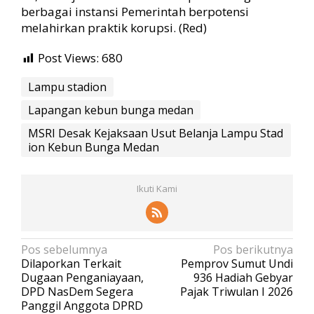
berbagai instansi Pemerintah berpotensi
melahirkan praktik korupsi. (Red)
Post Views:
680
Lampu stadion
Lapangan kebun bunga medan
MSRI Desak Kejaksaan Usut Belanja Lampu Stad
ion Kebun Bunga Medan
Ikuti Kami
N
Pos sebelumnya
Pos berikutnya
Dilaporkan Terkait
Pemprov Sumut Undi
a
Dugaan Penganiayaan,
936 Hadiah Gebyar
v
DPD NasDem Segera
Pajak Triwulan I 2026
Panggil Anggota DPRD
i