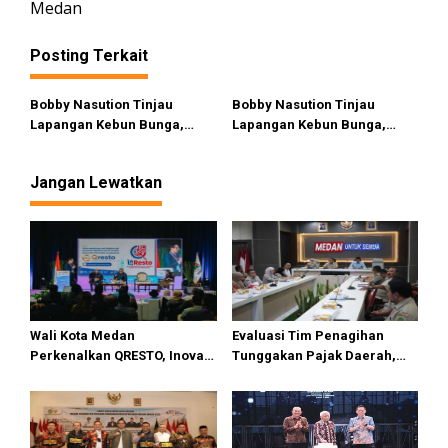
Medan
g
a
Posting Terkait
s
i
Bobby Nasution Tinjau
Bobby Nasution Tinjau
Lapangan Kebun Bunga,
Lapangan Kebun Bunga,
p
Minta Perawatan Dilakukan
Minta Perawatan Dilakukan
o
Profesional
Profesional
Jangan Lewatkan
s
Wali Kota Medan
Evaluasi Tim Penagihan
Perkenalkan QRESTO, Inovasi
Tunggakan Pajak Daerah,
Digital Split Bill Pajak Daerah
Bapenda Kota Medan
Pertama di Indonesia pada
Berhasil Tagih Rp1,4 Miliar
APEKSI Leadership Dialogue
pada Juli 2026
2026