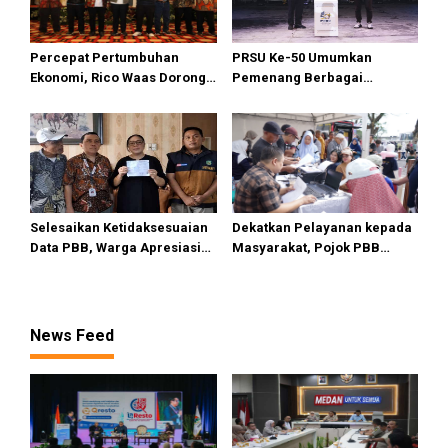
Percepat Pertumbuhan
PRSU Ke-50 Umumkan
Ekonomi, Rico Waas Dorong
Pemenang Berbagai
Penguatan Sinergi Pemko-
Kompetisi dan Penghargaan
DPRD Medan
Selesaikan Ketidaksesuaian
Dekatkan Pelayanan kepada
Data PBB, Warga Apresiasi
Masyarakat, Pojok PBB
Respon Cepat Bapenda Kota
Bapenda Medan Himpun
Medan
Rp893 Juta di CFD Medan
News Feed