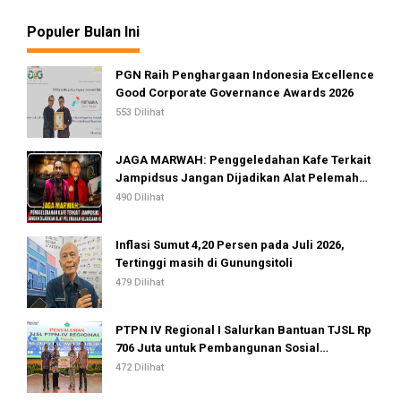
Populer Bulan Ini
PGN Raih Penghargaan Indonesia Excellence
Good Corporate Governance Awards 2026
553 Dilihat
JAGA MARWAH: Penggeledahan Kafe Terkait
Jampidsus Jangan Dijadikan Alat Pelemahan
Kejaksaan RI
490 Dilihat
Inflasi Sumut 4,20 Persen pada Juli 2026,
Tertinggi masih di Gunungsitoli
479 Dilihat
PTPN IV Regional I Salurkan Bantuan TJSL Rp
706 Juta untuk Pembangunan Sosial
Berkelanjutan
472 Dilihat