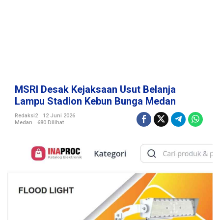
n
U
s
u
t
B
e
l
a
MSRI Desak Kejaksaan Usut Belanja
n
Lampu Stadion Kebun Bunga Medan
j
a
Redaksi2
12 Juni 2026
Medan
680 Dilihat
L
a
m
p
u
S
t
a
d
i