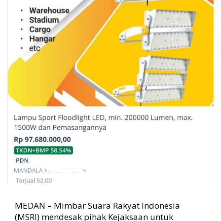
o
n
K
e
b
u
n
B
u
n
g
a
M
e
d
a
n
MEDAN – Mimbar Suara Rakyat Indonesia
(MSRI) mendesak pihak Kejaksaan untuk