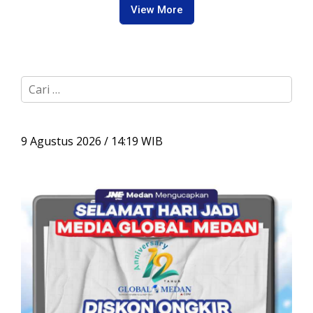
View More
C
a
r
i
u
9 Agustus 2026 / 14:19 WIB
n
t
u
k
: