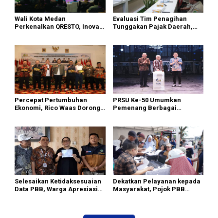
Wali Kota Medan
Evaluasi Tim Penagihan
Perkenalkan QRESTO, Inovasi
Tunggakan Pajak Daerah,
Digital Split Bill Pajak Daerah
Bapenda Kota Medan
Pertama di Indonesia pada
Berhasil Tagih Rp1,4 Miliar
APEKSI Leadership Dialogue
pada Juli 2026
2026
Percepat Pertumbuhan
PRSU Ke-50 Umumkan
Ekonomi, Rico Waas Dorong
Pemenang Berbagai
Penguatan Sinergi Pemko-
Kompetisi dan Penghargaan
DPRD Medan
Selesaikan Ketidaksesuaian
Dekatkan Pelayanan kepada
Data PBB, Warga Apresiasi
Masyarakat, Pojok PBB
Respon Cepat Bapenda Kota
Bapenda Medan Himpun
Medan
Rp893 Juta di CFD Medan