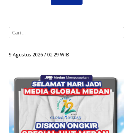
C
a
r
i
u
9 Agustus 2026 / 02:29 WIB
n
t
u
k
: