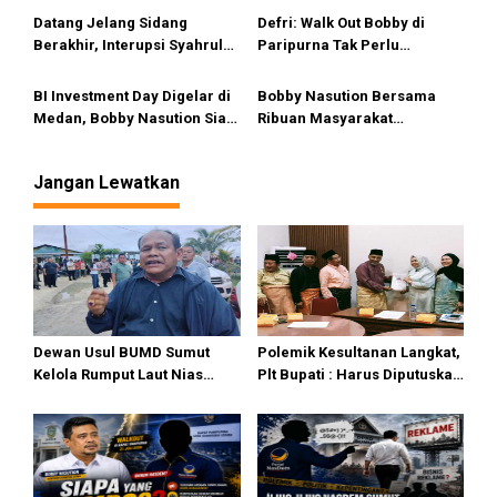
Penerbangan di Sumut
Natal Pangkas Waktu
Datang Jelang Sidang
Defri: Walk Out Bobby di
Tempuh dan Perkuat
Berakhir, Interupsi Syahrul
Paripurna Tak Perlu
Konektivitas
Soal Kuorum Paripurna
Dipersoalkan, Sudah Sesuai
DPRD Sumut Tuai Sorotan
Kourum
BI Investment Day Digelar di
Bobby Nasution Bersama
Medan, Bobby Nasution Siap
Ribuan Masyarakat
Sambut Gubernur se-
Gunungsitoli Nobar Piala
Sumatera Bahas Penguatan
Dunia 2026
Jangan Lewatkan
Investasi
Dewan Usul BUMD Sumut
Polemik Kesultanan Langkat,
Kelola Rumput Laut Nias
Plt Bupati : Harus Diputuskan
Utara dari Hulu ke Hilir
Bersama Melalui Forum
Dialog