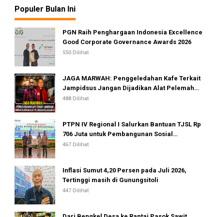
Populer Bulan Ini
PGN Raih Penghargaan Indonesia Excellence
Good Corporate Governance Awards 2026
550 Dilihat
JAGA MARWAH: Penggeledahan Kafe Terkait
Jampidsus Jangan Dijadikan Alat Pelemahan
Kejaksaan RI
488 Dilihat
PTPN IV Regional I Salurkan Bantuan TJSL Rp
706 Juta untuk Pembangunan Sosial
Berkelanjutan
467 Dilihat
Inflasi Sumut 4,20 Persen pada Juli 2026,
Tertinggi masih di Gunungsitoli
447 Dilihat
Dari Bengkel Desa ke Rantai Pasok Sawit,