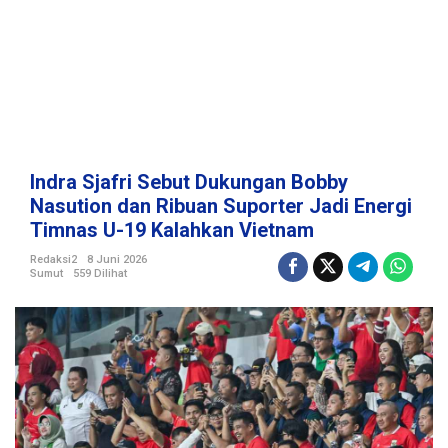
u
k
u
n
g
a
n
B
o
Indra Sjafri Sebut Dukungan Bobby
b
Nasution dan Ribuan Suporter Jadi Energi
b
Timnas U-19 Kalahkan Vietnam
y
N
Redaksi2
8 Juni 2026
a
Sumut
559 Dilihat
s
u
t
i
o
n
d
a