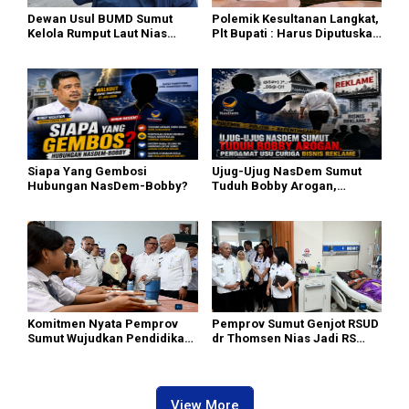
Dewan Usul BUMD Sumut
Polemik Kesultanan Langkat,
Kelola Rumput Laut Nias
Plt Bupati : Harus Diputuskan
Utara dari Hulu ke Hilir
Bersama Melalui Forum
Dialog
Siapa Yang Gembosi
Ujug-Ujug NasDem Sumut
Hubungan NasDem-Bobby?
Tuduh Bobby Arogan,
Pengamat USU Curiga Bisnis
Reklame
Komitmen Nyata Pemprov
Pemprov Sumut Genjot RSUD
Sumut Wujudkan Pendidikan
dr Thomsen Nias Jadi RS
Berkualitas di Kepulauan
Andalan Kepulauan Nias
Terpencil
View More