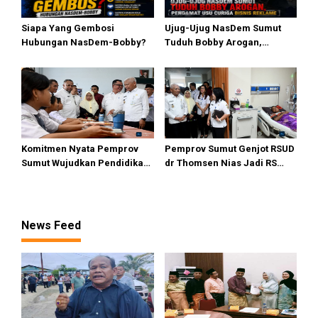
Siapa Yang Gembosi
Ujug-Ujug NasDem Sumut
Hubungan NasDem-Bobby?
Tuduh Bobby Arogan,
Pengamat USU Curiga Bisnis
Reklame
Komitmen Nyata Pemprov
Pemprov Sumut Genjot RSUD
Sumut Wujudkan Pendidikan
dr Thomsen Nias Jadi RS
Berkualitas di Kepulauan
Andalan Kepulauan Nias
Terpencil
News Feed