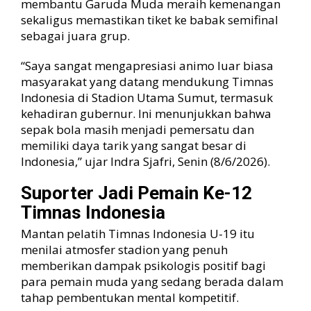
membantu Garuda Muda meraih kemenangan
g
sekaligus memastikan tiket ke babak semifinal
i
sebagai juara grup.
T
i
“Saya sangat mengapresiasi animo luar biasa
m
masyarakat yang datang mendukung Timnas
n
a
Indonesia di Stadion Utama Sumut, termasuk
s
kehadiran gubernur. Ini menunjukkan bahwa
U
sepak bola masih menjadi pemersatu dan
-
memiliki daya tarik yang sangat besar di
1
Indonesia,” ujar Indra Sjafri, Senin (8/6/2026).
9
K
Suporter Jadi Pemain Ke-12
a
l
Timnas Indonesia
a
Mantan pelatih Timnas Indonesia U-19 itu
h
k
menilai atmosfer stadion yang penuh
a
memberikan dampak psikologis positif bagi
n
para pemain muda yang sedang berada dalam
V
tahap pembentukan mental kompetitif.
i