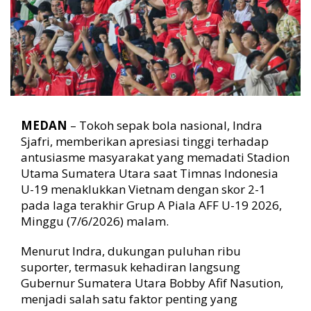
n
R
i
b
u
a
n
S
u
MEDAN
– Tokoh sepak bola nasional, Indra
p
Sjafri, memberikan apresiasi tinggi terhadap
o
antusiasme masyarakat yang memadati Stadion
r
t
Utama Sumatera Utara saat Timnas Indonesia
e
U-19 menaklukkan Vietnam dengan skor 2-1
r
pada laga terakhir Grup A Piala AFF U-19 2026,
J
Minggu (7/6/2026) malam.
a
d
Menurut Indra, dukungan puluhan ribu
i
suporter, termasuk kehadiran langsung
E
n
Gubernur Sumatera Utara Bobby Afif Nasution,
e
menjadi salah satu faktor penting yang
r