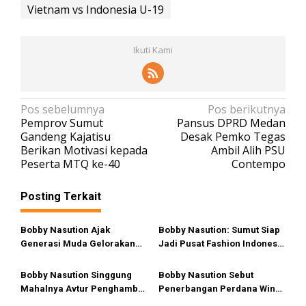
Vietnam vs Indonesia U-19
Ikuti Kami
N
Pos sebelumnya
Pos berikutnya
Pemprov Sumut
Pansus DPRD Medan
a
Gandeng Kajatisu
Desak Pemko Tegas
v
Berikan Motivasi kepada
Ambil Alih PSU
Peserta MTQ ke-40
Contempo
i
g
Posting Terkait
a
s
Bobby Nasution Ajak
Bobby Nasution: Sumut Siap
i
Generasi Muda Gelorakan
Jadi Pusat Fashion Indonesia
Semangat Juang ’45
Lewat Wastra
p
Bobby Nasution Singgung
Bobby Nasution Sebut
o
Mahalnya Avtur Penghambat
Penerbangan Perdana Wings
s
Pengembangan Industri
Air Kualanamu–Mandailing