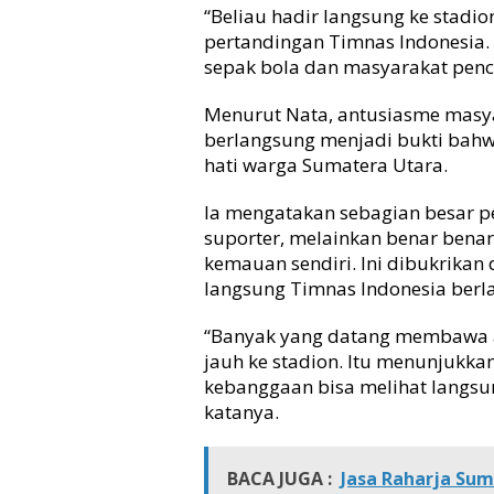
p
“Beliau hadir langsung ke stad
a
pertandingan Timnas Indonesia.
k
sepak bola dan masyarakat pencin
B
o
Menurut Nata, antusiasme masy
l
berlangsung menjadi bukti bahw
a
hati warga Sumatera Utara.
S
u
m
Ia mengatakan sebagian besar 
u
suporter, melainkan benar benar
t
kemauan sendiri. Ini dibukrik
langsung Timnas Indonesia berl
“Banyak yang datang membawa a
jauh ke stadion. Itu menunjukka
kebanggaan bisa melihat langsun
katanya.
BACA JUGA :
Jasa Raharja Sum