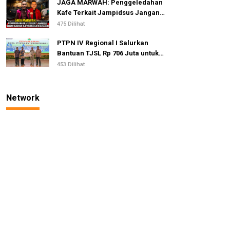
JAGA MARWAH: Penggeledahan
Kafe Terkait Jampidsus Jangan
Dijadikan Alat Pelemahan
475 Dilihat
Kejaksaan RI
PTPN IV Regional I Salurkan
Bantuan TJSL Rp 706 Juta untuk
Pembangunan Sosial
453 Dilihat
Berkelanjutan
Network