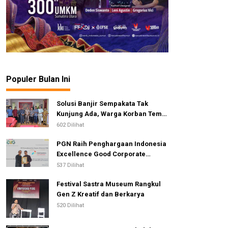
Populer Bulan Ini
Solusi Banjir Sempakata Tak
Kunjung Ada, Warga Korban Temui
Ketua DPRD Kota Medan
602 Dilihat
PGN Raih Penghargaan Indonesia
Excellence Good Corporate
Governance Awards 2026
537 Dilihat
Festival Sastra Museum Rangkul
Gen Z Kreatif dan Berkarya
520 Dilihat