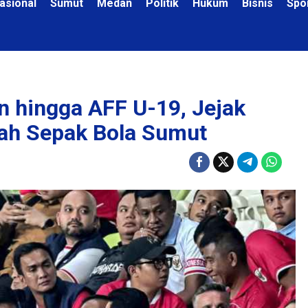
asional
Sumut
Medan
Politik
Hukum
Bisnis
Spo
n hingga AFF U-19, Jejak
rah Sepak Bola Sumut