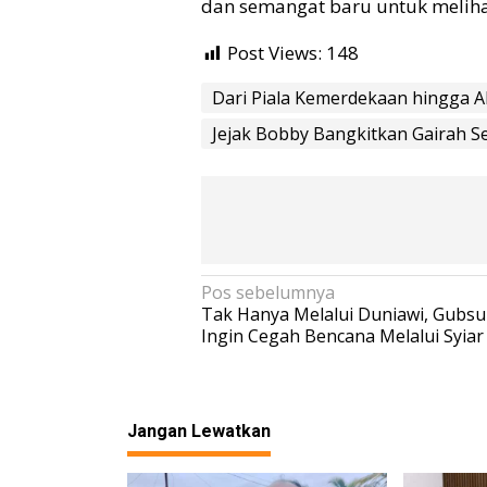
dan semangat baru untuk meliha
Post Views:
148
Dari Piala Kemerdekaan hingga A
Jejak Bobby Bangkitkan Gairah 
N
Pos sebelumnya
Tak Hanya Melalui Duniawi, Gubs
a
Ingin Cegah Bencana Melalui Syia
v
i
g
Jangan Lewatkan
a
s