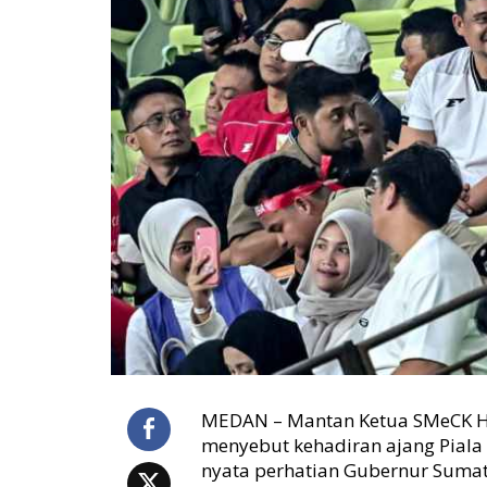
a
a
n
h
i
n
g
g
a
A
F
F
U
-
1
9
,
J
e
MEDAN – Mantan Ketua SMeCK Ho
j
a
menyebut kehadiran ajang Piala
k
nyata perhatian Gubernur Sumat
B