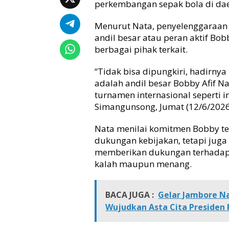
perkembangan sepak bola di da
o
b
Menurut Nata, penyelenggaraan 
b
andil besar atau peran aktif B
y
berbagai pihak terkait.
B
a
“Tidak bisa dipungkiri, hadirny
n
g
adalah andil besar Bobby Afif N
k
turnamen internasional seperti ini
i
Simangunsong, Jumat (12/6/2026
t
k
Nata menilai komitmen Bobby ter
a
dukungan kebijakan, tetapi juga
n
memberikan dukungan terhadap 
G
a
kalah maupun menang.
i
r
a
BACA JUGA :
Gelar Jambore Na
h
Wujudkan Asta Cita Presiden
S
e