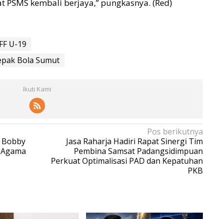
t PSMS kembali berjaya,” pungkasnya. (Red)
FF U-19
Sepak Bola Sumut
Ikuti Kami
Pos berikutnya
u Bobby
Jasa Raharja Hadiri Rapat Sinergi Tim
r Agama
Pembina Samsat Padangsidimpuan
Perkuat Optimalisasi PAD dan Kepatuhan
PKB