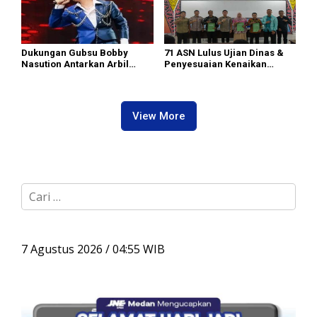
Dukungan Gubsu Bobby
71 ASN Lulus Ujian Dinas &
Nasution Antarkan Arbil
Penyesuaian Kenaikan
Tembus Top 8 DA7
Pangkat
View More
C
a
r
i
u
7 Agustus 2026 / 04:55 WIB
n
t
u
k