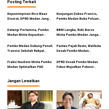
Posting Terkait
i
p
Kepemimpinan Rico Waas
Kunjungan Dubes Prancis,
o
Disorot, DPRD Medan Jangan
Pemko Medan Buka Peluang
s
Ragu Gunakan Hak Interplasi
Kerja Sama Pendidikan
Hingga Industri Kreatif
Datangi Pertamina, Pemko
BBM Langka, Robi Barus
Medan Minta Kepastian
Minta Pemko Medan Jangan
Penyebab Antrean Panjang
Diam
BBM di SPBU
Pemko Medan Dukung Penuh
Pantau Pajak Resto, Walikota
Transisi Sekolah Rakyat
Desak Pemko Medan
Permanen
Terapkan QRESTO
Fraksi NasDem Minta Pemko
DPRD Desak Pemko Medan
Medan Optimalkan PAD
Fokus Wujudkan Potensi
Wisata Bahari di Medan
Utara
Jangan Lewatkan