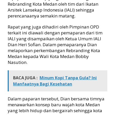
i
Rebranding Kota Medan oleh tim dari Ikatan
n
Arsitek Lansekap Indonesia (IALI) sehingga
g
perencanaanya semakin matang.
K
o
Rapat yang juga dihadiri oleh Pimpinan OPD
t
a
terkait ini diawali dengan pemaparan dari tim
M
IALI yang disampaikan oleh Ketua Umum IALI
e
Dian Heri Sofian. Dalam pemaparanya Dian
d
melaporkan perkembangan Rebranding Kota
a
Medan kepada Wali Kota Medan Bobby
n
Nasution.
BACA JUGA :
Minum Kopi Tanpa Gula? Ini
Manfaatnya Bagi Kesehatan
Dalam paparan tersebut, Dian bersama timnya
menawarkan konsep baru wajah kota Medan
yang lebih hidup dan bergairah sehingga kota