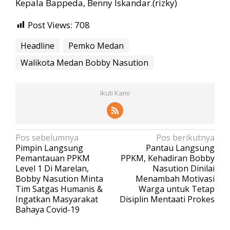
Kepala Bappeda, Benny Iskandar.(rizky)
Post Views:
708
Headline
Pemko Medan
Walikota Medan Bobby Nasution
Ikuti Kami
N
Pos sebelumnya
Pos berikutnya
Pimpin Langsung
Pantau Langsung
a
Pemantauan PPKM
PPKM, Kehadiran Bobby
v
Level 1 Di Marelan,
Nasution Dinilai
Bobby Nasution Minta
Menambah Motivasi
i
Tim Satgas Humanis &
Warga untuk Tetap
g
Ingatkan Masyarakat
Disiplin Mentaati Prokes
a
Bahaya Covid-19
s