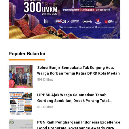
Populer Bulan Ini
Solusi Banjir Sempakata Tak Kunjung Ada,
Warga Korban Temui Ketua DPRD Kota Medan
598 Dilihat
LIPPSU Ajak Warga Selamatkan Tanah
Gordang Sambilan, Desak Perang Total
Melawan Mafia PETI
539 Dilihat
PGN Raih Penghargaan Indonesia Excellence
Good Corporate Governance Awards 2026