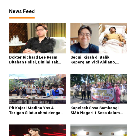
News Feed
Dokter Richard Lee Resmi
Secuil Kisah di Balik
Ditahan Polisi, Dinilai Tak
Kepergian Vidi Aldiano,
Kooperatif dan Kedapatan
Penyanyi “Nuansa Bening”
Live TikTok Saat Dipanggil
yang Tutup Usia di Usia 35
Tahun
Plt Kajari Madina Yos A.
Kapolsek Sosa Sambangi
Tarigan Silaturahmi dengan
SMA Negeri 1 Sosa dalam
Forwaka
Program Police Goes to
School