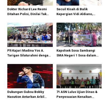
Dokter Richard Lee Resmi
Secuil Kisah di Balik
Ditahan Polisi, Dinilai Tak
Kepergian Vidi Aldiano,
Kooperatif dan Kedapatan
Penyanyi “Nuansa Bening”
Live TikTok Saat Dipanggil
yang Tutup Usia di Usia 35
Tahun
Plt Kajari Madina Yos A.
Kapolsek Sosa Sambangi
Tarigan Silaturahmi dengan
SMA Negeri 1 Sosa dalam
Forwaka
Program Police Goes to
School
Dukungan Gubsu Bobby
71 ASN Lulus Ujian Dinas &
Nasution Antarkan Arbil
Penyesuaian Kenaikan
Tembus Top 8 DA7
Pangkat