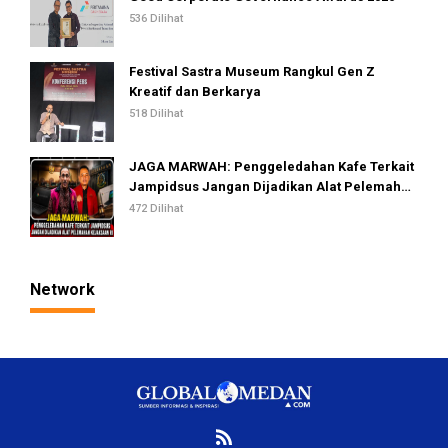
536 Dilihat
Festival Sastra Museum Rangkul Gen Z
Kreatif dan Berkarya
518 Dilihat
JAGA MARWAH: Penggeledahan Kafe Terkait
Jampidsus Jangan Dijadikan Alat Pelemahan
Kejaksaan RI
472 Dilihat
Network