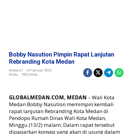
i
n
R
a
p
a
t
L
a
Bobby Nasution Pimpin Rapat Lanjutan
n
Rebranding Kota Medan
j
u
Redaksi7
14 Februari 2022
Rileks
708 Dilihat
t
a
n
R
GLOBALMEDAN.COM, MEDAN
– Wali Kota
e
Medan Bobby Nasution memimpin kembali
b
rapat lanjutan Rebranding Kota Medan di
r
Pendopo Rumah Dinas Wali Kota Medan,
a
n
Minggu (13/2) malam. Dalam rapat tersebut
d
dipaparkan konsep yang akan di usung dalam