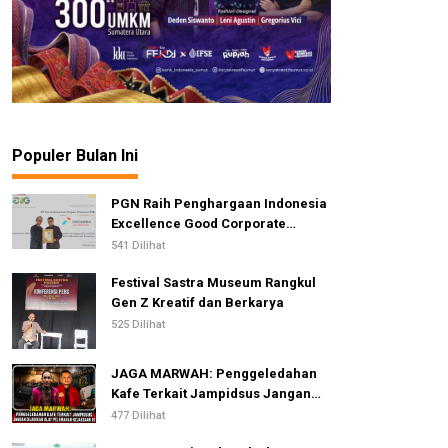
Populer Bulan Ini
PGN Raih Penghargaan Indonesia
Excellence Good Corporate
Governance Awards 2026
541 Dilihat
Festival Sastra Museum Rangkul
Gen Z Kreatif dan Berkarya
525 Dilihat
JAGA MARWAH: Penggeledahan
Kafe Terkait Jampidsus Jangan
Dijadikan Alat Pelemahan
477 Dilihat
Kejaksaan RI