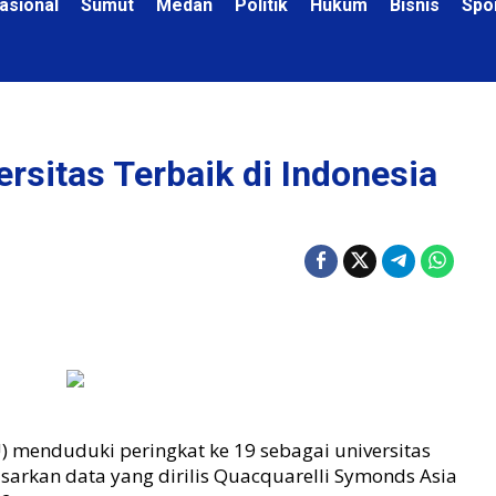
asional
Sumut
Medan
Politik
Hukum
Bisnis
Spo
rsitas Terbaik di Indonesia
N
) menduduki peringkat ke 19 sebagai universitas
dasarkan data yang dirilis Quacquarelli Symonds Asia