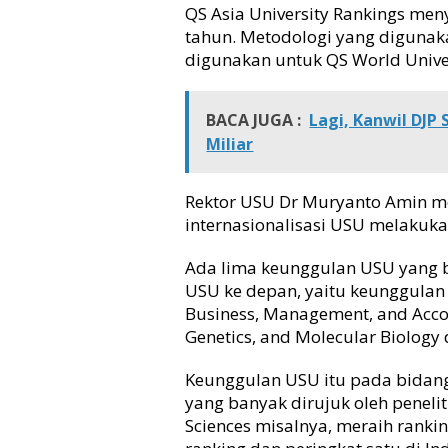
QS Asia University Rankings menyo
s
tahun. Metodologi yang diguna
i
digunakan untuk QS World Univer
a
V
e
BACA JUGA :
r
Lagi, Kanwil DJP
s
Miliar
i
Q
S
Rektor USU Dr Muryanto Amin 
A
internasionalisasi USU melakuk
U
R
Ada lima keunggulan USU yang b
2
USU ke depan, yaitu keunggulan d
0
Business, Management, and Accou
2
Genetics, and Molecular Biology 
2
Keunggulan USU itu pada bidang 
yang banyak dirujuk oleh penelit
Sciences misalnya, meraih rankin