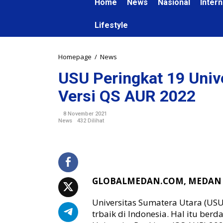
Home
News
Nasional
Intern
Lifestyle
Homepage
/
News
U
S
USU Peringkat 19 Unive
U
P
Versi QS AUR 2022
e
r
8 November 2021
i
News
432 Dilihat
n
g
k
a
t
1
GLOBALMEDAN.COM, MEDA
9
U
Universitas Sumatera Utara (USU
n
trbaik di Indonesia. Hal itu ber
i