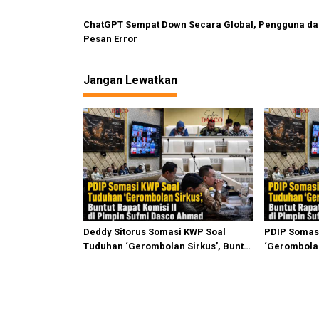
ChatGPT Sempat Down Secara Global, Pengguna da
Pesan Error
Jangan Lewatkan
Deddy Sitorus Somasi KWP Soal
PDIP Somas
Tuduhan ‘Gerombolan Sirkus’, Buntut
‘Gerombolan
Rapat Komisi II Dipimpin Sufmi Dasco
Komisi II D
Ahmad
Ahmad