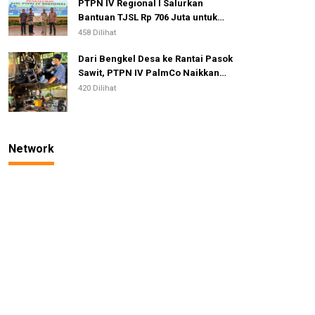
PTPN IV Regional I Salurkan
Bantuan TJSL Rp 706 Juta untuk
Pembangunan Sosial
458 Dilihat
Berkelanjutan
Dari Bengkel Desa ke Rantai Pasok
Sawit, PTPN IV PalmCo Naikkan
Kelas IKM Pandai Besi
420 Dilihat
Network