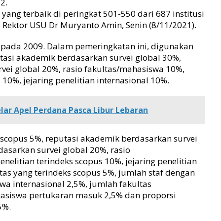
2.
yang terbaik di peringkat 501-550 dari 687 institusi
p
Rektor USU Dr Muryanto Amin, Senin (8/11/2021).
s pada 2009. Dalam pemeringkatan ini, digunakan
tasi akademik berdasarkan survei global 30%,
rvei global 20%, rasio fakultas/mahasiswa 10%,
s 10%, jejaring penelitian internasional 10%.
ar Apel Perdana Pasca Libur Lebaran
s scopus 5%, reputasi akademik berdasarkan survei
dasarkan survei global 20%, rasio
enelitian terindeks scopus 10%, jejaring penelitian
ultas yang terindeks scopus 5%, jumlah staf dengan
wa internasional 2,5%, jumlah fakultas
ahasiswa pertukaran masuk 2,5% dan proporsi
5%.