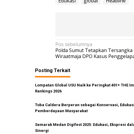
Edukasi
global
Headline
N
Pos sebelumnya
Polda Sumut Tetapkan Tersangka 
a
Wiraatmaja DPO Kasus Penggelap
v
i
Posting Terkait
g
Lompatan Global USU Naik ke Peringkat 401+ THE I
a
Rankings 2026
s
i
Toba Caldera Berperan sebagai Konservasi, Edukas
p
Pemberdayaan Masyarakat
o
Semarak Medan Digifest 2025: Edukasi, Ekspresi da
s
Sinergi