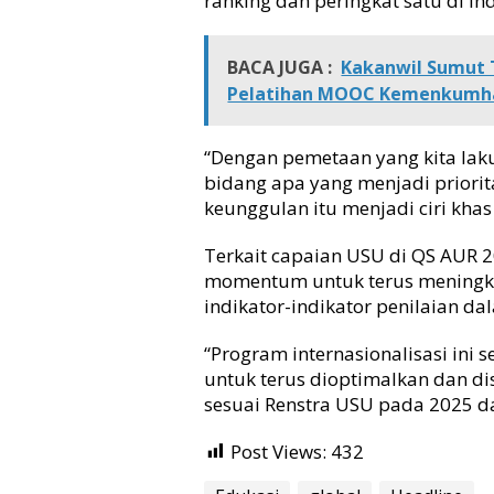
ranking dan peringkat satu di In
BACA JUGA :
Kakanwil Sumut 
Pelatihan MOOC Kemenkum
“Dengan pemetaan yang kita lak
bidang apa yang menjadi priorit
keunggulan itu menjadi ciri kha
Terkait capaian USU di QS AUR 20
momentum untuk terus meningka
indikator-indikator penilaian da
“Program internasionalisasi ini 
untuk terus dioptimalkan dan dis
sesuai Renstra USU pada 2025 da
Post Views:
432