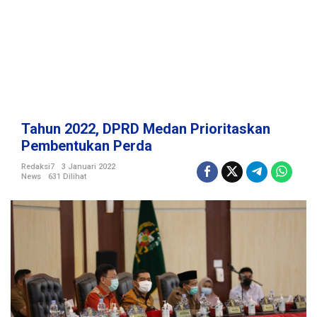
a
n
P
r
i
o
r
i
t
Tahun 2022, DPRD Medan Prioritaskan
a
Pembentukan Perda
s
k
Redaksi7
3 Januari 2022
News
631 Dilihat
a
n
P
e
m
b
e
n
t
u