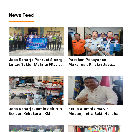
Cup 2026
kepada Josef Sembiring
News Feed
Jasa Raharja Perkuat Sinergi
Pastikan Pekayanan
Lintas Sektor Melalui FKLL di
Maksimal, Direksi Jasa
Serdang Bedagai
Raharja Tinjau Korban
Kebakaran KM Mutiara
Sentosa II
Jasa Raharja Jamin Seluruh
Ketua Alumni SMAN 8
Korban Kebakaran KM
Medan, Indra Sakti Harahap
Mutiara Sentosa II di
Dukung Turnamen Catur
Perairan Sumenep
SIWO PWI Sumut 2026