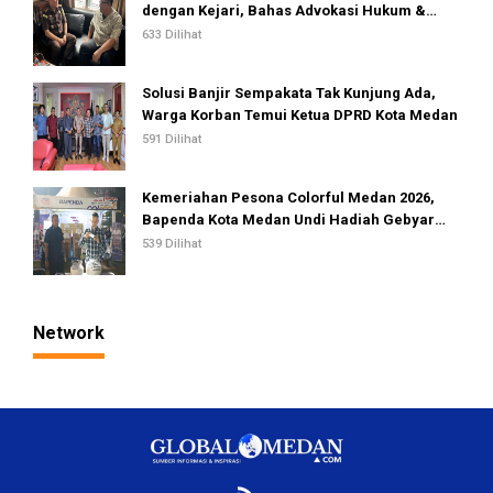
dengan Kejari, Bahas Advokasi Hukum &
Perlindungan Hak Masyarakat
633 Dilihat
Solusi Banjir Sempakata Tak Kunjung Ada,
Warga Korban Temui Ketua DPRD Kota Medan
591 Dilihat
Kemeriahan Pesona Colorful Medan 2026,
Bapenda Kota Medan Undi Hadiah Gebyar
PBB dan Opsen PKB
539 Dilihat
Network