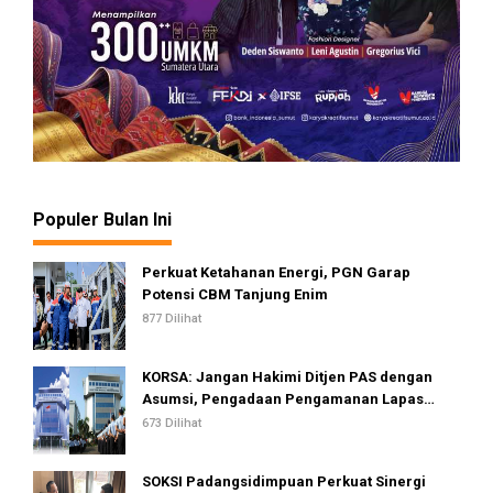
Populer Bulan Ini
Perkuat Ketahanan Energi, PGN Garap
Potensi CBM Tanjung Enim
877 Dilihat
KORSA: Jangan Hakimi Ditjen PAS dengan
Asumsi, Pengadaan Pengamanan Lapas
Dinilai Telah Sesuai Standar dan Regulasi
673 Dilihat
SOKSI Padangsidimpuan Perkuat Sinergi