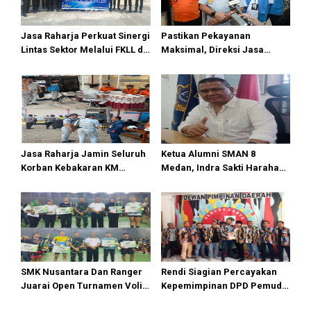
Jasa Raharja Perkuat Sinergi
Pastikan Pekayanan
Lintas Sektor Melalui FKLL di
Maksimal, Direksi Jasa
Serdang Bedagai
Raharja Tinjau Korban
Kebakaran KM Mutiara
Sentosa II
Jasa Raharja Jamin Seluruh
Ketua Alumni SMAN 8
Korban Kebakaran KM
Medan, Indra Sakti Harahap
Mutiara Sentosa II di
Dukung Turnamen Catur
Perairan Sumenep
SIWO PWI Sumut 2026
SMK Nusantara Dan Ranger
Rendi Siagian Percayakan
Juarai Open Turnamen Voli
Kepemimpinan DPD Pemuda
Putra/I Piala Dendenpom 1/5
Karya Nasional Kota Medan