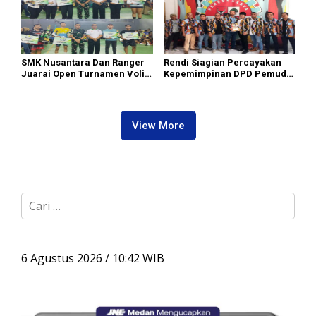
SMK Nusantara Dan Ranger
Rendi Siagian Percayakan
Juarai Open Turnamen Voli
Kepemimpinan DPD Pemuda
Putra/I Piala Dendenpom 1/5
Karya Nasional Kota Medan
Cup 2026
kepada Josef Sembiring
View More
C
a
r
i
u
6 Agustus 2026 / 10:42 WIB
n
t
u
k