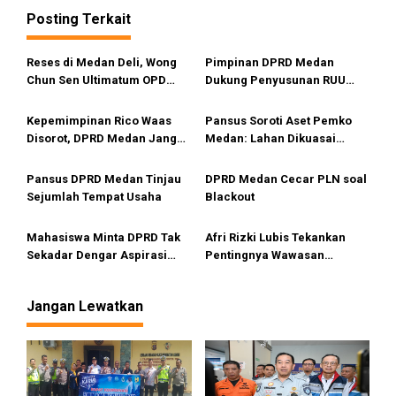
i
Posting Terkait
g
a
Reses di Medan Deli, Wong
Pimpinan DPRD Medan
s
Chun Sen Ultimatum OPD
Dukung Penyusunan RUU
i
Segera Realisasikan Aspirasi
Pidana LGBT
Warga
p
Kepemimpinan Rico Waas
Pansus Soroti Aset Pemko
Disorot, DPRD Medan Jangan
Medan: Lahan Dikuasai
o
Ragu Gunakan Hak Interplasi
Warga, Mobil Mangkrak
s
Pansus DPRD Medan Tinjau
DPRD Medan Cecar PLN soal
Sejumlah Tempat Usaha
Blackout
Mahasiswa Minta DPRD Tak
Afri Rizki Lubis Tekankan
Sekadar Dengar Aspirasi
Pentingnya Wawasan
Tapi Aksi
Kebangsaan dan Penguatan
Nilai Pancasila di Tengah Era
Jangan Lewatkan
Digital