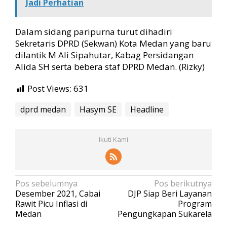
Jadi Perhatian
Dalam sidang paripurna turut dihadiri
Sekretaris DPRD (Sekwan) Kota Medan yang baru
dilantik M Ali Sipahutar, Kabag Persidangan
Alida SH serta bebera staf DPRD Medan. (Rizky)
Post Views:
631
dprd medan
Hasym SE
Headline
Ikuti Kami
N
Pos sebelumnya
Pos berikutnya
Desember 2021, Cabai
DJP Siap Beri Layanan
a
Rawit Picu Inflasi di
Program
v
Medan
Pengungkapan Sukarela