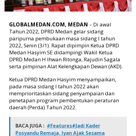
k
a
n
P
GLOBALMEDAN.COM, MEDAN
– Di awal
e
Tahun 2022, DPRD Medan gelar sidang
r
d
paripurna pembukaan masa sidang I tahun
a
2022, Senin (3/1). Rapat dipimpin Ketua DPRD
Medan Hasyim SE didampingi Wakil Ketua
DPRD Medan H Ihwan Ritonga, Rajudin Sagala
serta pimpinan Alat Kelengkapan Dewan (AKD).
Ketua DPRD Medan Hasyim menyampaikan,
pada masa sidang I tahun 2022 akan
memprioritaskan sidang penyampaian dan
penetapan program pembentukan peraturan
daerah (Perda) Tahun 2022.
BACA JUGA :
#Features#Jadi Kader
Posyandu Remaja, Iyan Ajak Sesama