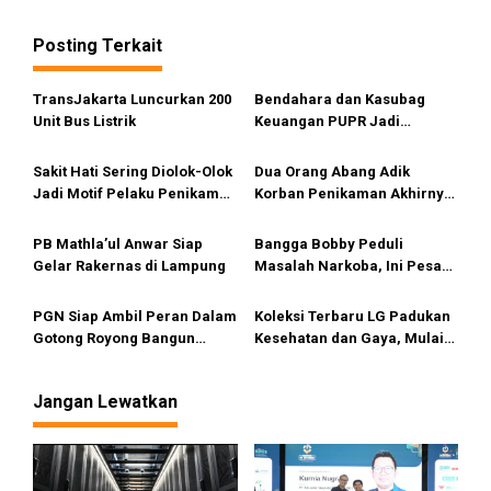
g
a
Posting Terkait
s
i
TransJakarta Luncurkan 200
Bendahara dan Kasubag
Unit Bus Listrik
Keuangan PUPR Jadi
p
Tersangka
o
Sakit Hati Sering Diolok-Olok
Dua Orang Abang Adik
s
Jadi Motif Pelaku Penikaman
Korban Penikaman Akhirnya
Anak
Meninggal
PB Mathla’ul Anwar Siap
Bangga Bobby Peduli
Gelar Rakernas di Lampung
Masalah Narkoba, Ini Pesan
Bang Fauzi
PGN Siap Ambil Peran Dalam
Koleksi Terbaru LG Padukan
Gotong Royong Bangun
Kesehatan dan Gaya, Mulai
Jargas Nasional Untuk
Tersedia di Sumut
Kurangi Subsidi Energi
Jangan Lewatkan