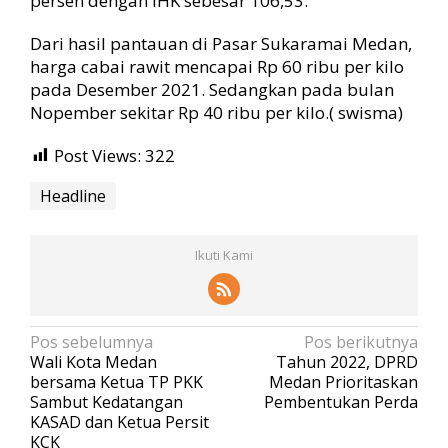
persen dengan IHK sebesar 106,53.
Dari hasil pantauan di Pasar Sukaramai Medan,
harga cabai rawit mencapai Rp 60 ribu per kilo
pada Desember 2021. Sedangkan pada bulan
Nopember sekitar Rp 40 ribu per kilo.( swisma)
Post Views:
322
Headline
Ikuti Kami
N
Pos sebelumnya
Pos berikutnya
Wali Kota Medan
Tahun 2022, DPRD
a
bersama Ketua TP PKK
Medan Prioritaskan
v
Sambut Kedatangan
Pembentukan Perda
KASAD dan Ketua Persit
i
KCK