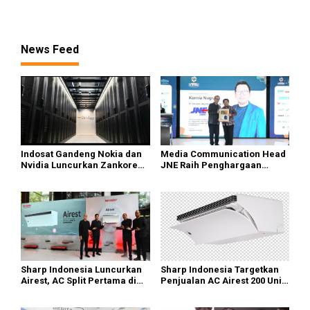
masih di Gunungsitoli
Pelanggaran TikTok keTahap
Penyelidikan
News Feed
Indosat Gandeng Nokia dan
Media Communication Head
Nvidia Luncurkan Zankore
JNE Raih Penghargaan
Siap Layani Pasar Global
Indonesia Public Relations
Top Leader 2026
Sharp Indonesia Luncurkan
Sharp Indonesia Targetkan
Airest, AC Split Pertama di
Penjualan AC Airest 200 Unit
Dunia Bisa Bersihkan Udara
di 2026