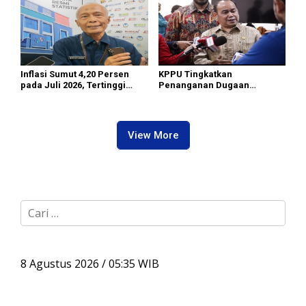
Inflasi Sumut 4,20 Persen
KPPU Tingkatkan
pada Juli 2026, Tertinggi
Penanganan Dugaan
masih di Gunungsitoli
Pelanggaran TikTok keTahap
Penyelidikan
View More
C
a
r
i
u
8 Agustus 2026 / 05:35 WIB
n
t
u