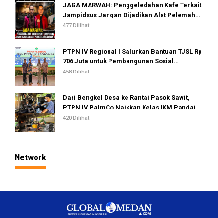
JAGA MARWAH: Penggeledahan Kafe Terkait
Jampidsus Jangan Dijadikan Alat Pelemahan
Kejaksaan RI
477 Dilihat
PTPN IV Regional I Salurkan Bantuan TJSL Rp
706 Juta untuk Pembangunan Sosial
Berkelanjutan
458 Dilihat
Dari Bengkel Desa ke Rantai Pasok Sawit,
PTPN IV PalmCo Naikkan Kelas IKM Pandai
Besi
420 Dilihat
Network