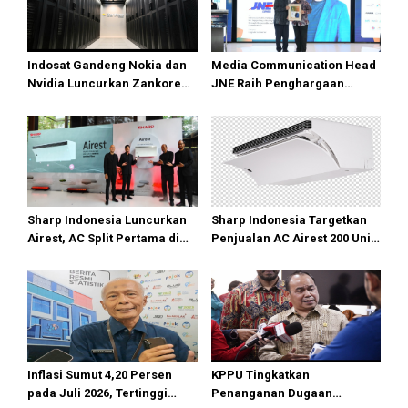
Indosat Gandeng Nokia dan
Media Communication Head
Nvidia Luncurkan Zankore
JNE Raih Penghargaan
Siap Layani Pasar Global
Indonesia Public Relations
Top Leader 2026
Sharp Indonesia Luncurkan
Sharp Indonesia Targetkan
Airest, AC Split Pertama di
Penjualan AC Airest 200 Unit
Dunia Bisa Bersihkan Udara
di 2026
Inflasi Sumut 4,20 Persen
KPPU Tingkatkan
pada Juli 2026, Tertinggi
Penanganan Dugaan