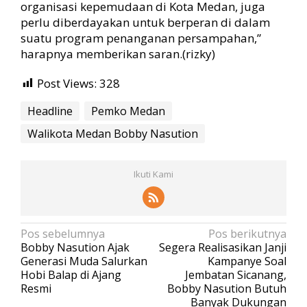
organisasi kepemudaan di Kota Medan, juga
perlu diberdayakan untuk berperan di dalam
suatu program penanganan persampahan,”
harapnya memberikan saran.(rizky)
Post Views:
328
Headline
Pemko Medan
Walikota Medan Bobby Nasution
Ikuti Kami
N
Pos sebelumnya
Pos berikutnya
Bobby Nasution Ajak
Segera Realisasikan Janji
a
Generasi Muda Salurkan
Kampanye Soal
v
Hobi Balap di Ajang
Jembatan Sicanang,
Resmi
Bobby Nasution Butuh
i
Banyak Dukungan