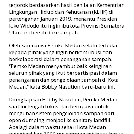
l
terjorok berdasarkan hasil penilaian Kementrian
a
Lingkungan Hidup dan Kehutanan (KLHK) di
b
pertengahan Januari 2019, menantu Presiden
o
Joko Widodo itu ingin ibukota Provinsi Sumatera
r
a
Utara ini bersih dari sampah.
s
i
Oleh karenanya Pemko Medan selalu terbuka
P
kepada pihak yang ingin berkontribusi dan
e
berkolaborasi dalam penanganan sampah.
n
“Pemko Medan menyambut baik keinginan
a
seluruh pihak yang ikut berpartisipasi dalam
n
penanganan dan pengelolaan sampah di Kota
g
a
Medan,” kata Bobby Nasution baru-baru ini.
n
a
Diungkapkan Bobby Nasution, Pemko Medan
n
saat ini tengah fokus dan berupaya untuk
S
mengubah sistem pengelolaan sampah dari
a
open dumping menjadi ke sanitary landfill.
m
Apalagi dalam waktu sehari Kota Medan
p
a
menghasilkan 2000 ton sampah sehingga harus