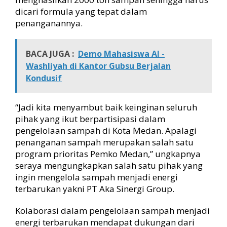
h
dicari formula yang tepat dalam
d
penanganannya.
i
M
e
BACA JUGA :
Demo Mahasiswa Al -
d
Washliyah di Kantor Gubsu Berjalan
a
Kondusif
n
“Jadi kita menyambut baik keinginan seluruh
pihak yang ikut berpartisipasi dalam
pengelolaan sampah di Kota Medan. Apalagi
penanganan sampah merupakan salah satu
program prioritas Pemko Medan,” ungkapnya
seraya mengungkapkan salah satu pihak yang
ingin mengelola sampah menjadi energi
terbarukan yakni PT Aka Sinergi Group.
Kolaborasi dalam pengelolaan sampah menjadi
energi terbarukan mendapat dukungan dari