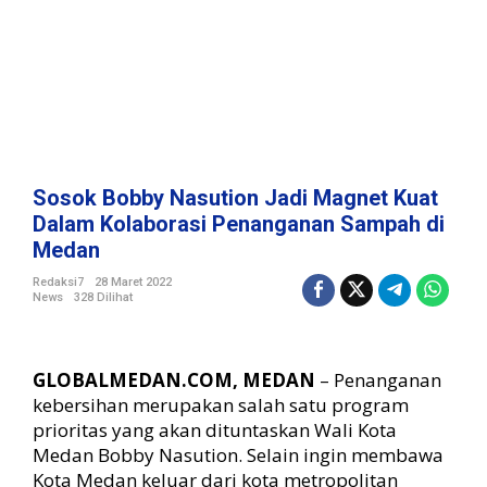
n
J
a
d
i
M
a
g
n
Sosok Bobby Nasution Jadi Magnet Kuat
e
Dalam Kolaborasi Penanganan Sampah di
t
Medan
K
u
Redaksi7
28 Maret 2022
a
News
328 Dilihat
t
D
a
GLOBALMEDAN.COM, MEDAN
– Penanganan
l
kebersihan merupakan salah satu program
a
m
prioritas yang akan dituntaskan Wali Kota
K
Medan Bobby Nasution. Selain ingin membawa
o
Kota Medan keluar dari kota metropolitan