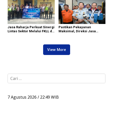
Jasa Raharja Perkuat Sinergi
Pastikan Pekayanan
Lintas Sektor Melalui FKLL di
Maksimal, Direksi Jasa
Serdang Bedagai
Raharja Tinjau Korban
Kebakaran KM Mutiara
Sentosa II
View More
C
a
r
i
u
7 Agustus 2026 / 22:49 WIB
n
t
u