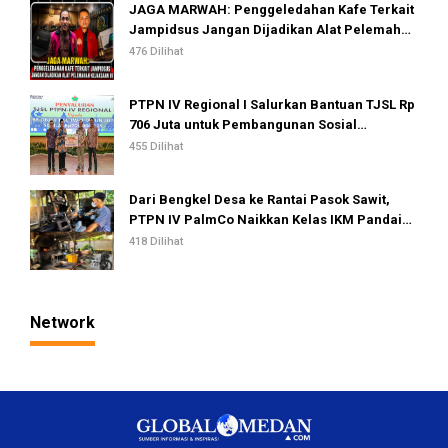
JAGA MARWAH: Penggeledahan Kafe Terkait
Jampidsus Jangan Dijadikan Alat Pelemahan
Kejaksaan RI
476 Dilihat
PTPN IV Regional I Salurkan Bantuan TJSL Rp
706 Juta untuk Pembangunan Sosial
Berkelanjutan
455 Dilihat
Dari Bengkel Desa ke Rantai Pasok Sawit,
PTPN IV PalmCo Naikkan Kelas IKM Pandai
Besi
418 Dilihat
Network