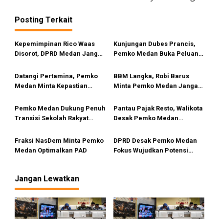
g
a
Posting Terkait
s
i
Kepemimpinan Rico Waas
Kunjungan Dubes Prancis,
Disorot, DPRD Medan Jangan
Pemko Medan Buka Peluang
p
Ragu Gunakan Hak Interplasi
Kerja Sama Pendidikan
o
Hingga Industri Kreatif
Datangi Pertamina, Pemko
BBM Langka, Robi Barus
s
Medan Minta Kepastian
Minta Pemko Medan Jangan
Penyebab Antrean Panjang
Diam
BBM di SPBU
Pemko Medan Dukung Penuh
Pantau Pajak Resto, Walikota
Transisi Sekolah Rakyat
Desak Pemko Medan
Permanen
Terapkan QRESTO
Fraksi NasDem Minta Pemko
DPRD Desak Pemko Medan
Medan Optimalkan PAD
Fokus Wujudkan Potensi
Wisata Bahari di Medan
Utara
Jangan Lewatkan