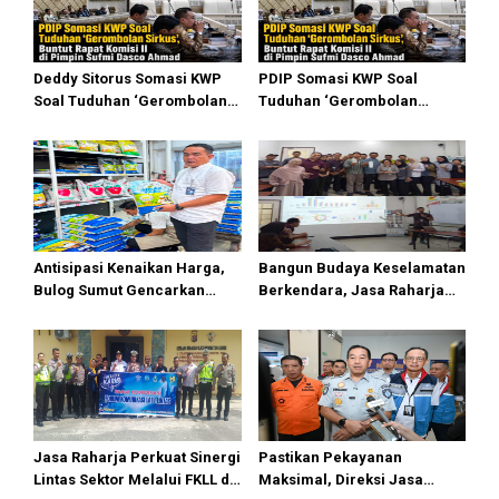
Deddy Sitorus Somasi KWP
PDIP Somasi KWP Soal
Soal Tuduhan ‘Gerombolan
Tuduhan ‘Gerombolan
Sirkus’, Buntut Rapat Komisi
Sirkus’, Buntut Rapat Komisi
II Dipimpin Sufmi Dasco
II Dipimpin Sufmi Dasco
Ahmad
Ahmad
Antisipasi Kenaikan Harga,
Bangun Budaya Keselamatan
Bulog Sumut Gencarkan
Berkendara, Jasa Raharja
Distribusi Beras SPHP dan
Gelar Safety Campaign di PT
Premium
Pasifik Medan Industri
Jasa Raharja Perkuat Sinergi
Pastikan Pekayanan
Lintas Sektor Melalui FKLL di
Maksimal, Direksi Jasa