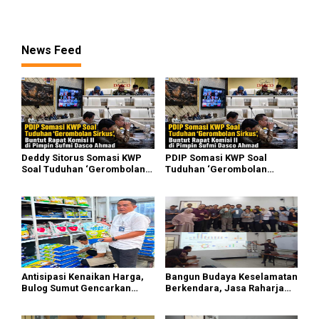
Serdang Bedagai
Raharja Tinjau Korban
Kebakaran KM Mutiara
Sentosa II
News Feed
Deddy Sitorus Somasi KWP
PDIP Somasi KWP Soal
Soal Tuduhan ‘Gerombolan
Tuduhan ‘Gerombolan
Sirkus’, Buntut Rapat Komisi
Sirkus’, Buntut Rapat Komisi
II Dipimpin Sufmi Dasco
II Dipimpin Sufmi Dasco
Ahmad
Ahmad
Antisipasi Kenaikan Harga,
Bangun Budaya Keselamatan
Bulog Sumut Gencarkan
Berkendara, Jasa Raharja
Distribusi Beras SPHP dan
Gelar Safety Campaign di PT
Premium
Pasifik Medan Industri