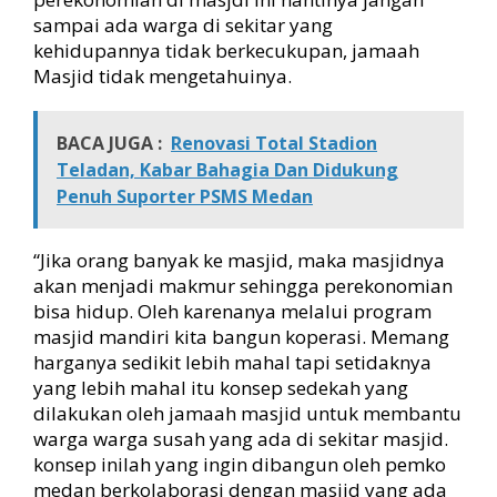
r
sampai ada warga di sekitar yang
o
kehidupannya tidak berkecukupan, jamaah
n
Masjid tidak mengetahuinya.
g
W
u
BACA JUGA :
Renovasi Total Stadion
j
Teladan, Kabar Bahagia Dan Didukung
u
Penuh Suporter PSMS Medan
d
k
a
“Jika orang banyak ke masjid, maka masjidnya
n
akan menjadi makmur sehingga perekonomian
M
a
bisa hidup. Oleh karenanya melalui program
s
masjid mandiri kita bangun koperasi. Memang
j
harganya sedikit lebih mahal tapi setidaknya
i
yang lebih mahal itu konsep sedekah yang
d
dilakukan oleh jamaah masjid untuk membantu
M
warga warga susah yang ada di sekitar masjid.
a
konsep inilah yang ingin dibangun oleh pemko
n
d
medan berkolaborasi dengan masjid yang ada