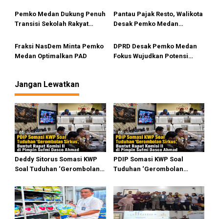
Penyebab Antrean Panjang
Diam
BBM di SPBU
Pemko Medan Dukung Penuh
Pantau Pajak Resto, Walikota
Transisi Sekolah Rakyat
Desak Pemko Medan
Permanen
Terapkan QRESTO
Fraksi NasDem Minta Pemko
DPRD Desak Pemko Medan
Medan Optimalkan PAD
Fokus Wujudkan Potensi
Wisata Bahari di Medan
Utara
Jangan Lewatkan
Deddy Sitorus Somasi KWP
PDIP Somasi KWP Soal
Soal Tuduhan ‘Gerombolan
Tuduhan ‘Gerombolan
Sirkus’, Buntut Rapat Komisi
Sirkus’, Buntut Rapat Komisi
II Dipimpin Sufmi Dasco
II Dipimpin Sufmi Dasco
Ahmad
Ahmad