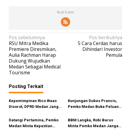
Ikuti Kami
N
Pos sebelumnya
Pos berikutnya
RSU Mitra Medika
5 Cara Cerdas harus
a
Premiere Diresmikan,
Dihindari Investor
v
Aulia Rachman Harap
Pemula
Dukung Wujudkan
i
Medan Sebagai Medical
g
Tourisme
a
s
Posting Terkait
i
Kepemimpinan Rico Waas
Kunjungan Dubes Prancis,
p
Disorot, DPRD Medan Jangan
Pemko Medan Buka Peluang
o
Ragu Gunakan Hak Interplasi
Kerja Sama Pendidikan
s
Hingga Industri Kreatif
Datangi Pertamina, Pemko
BBM Langka, Robi Barus
Medan Minta Kepastian
Minta Pemko Medan Jangan