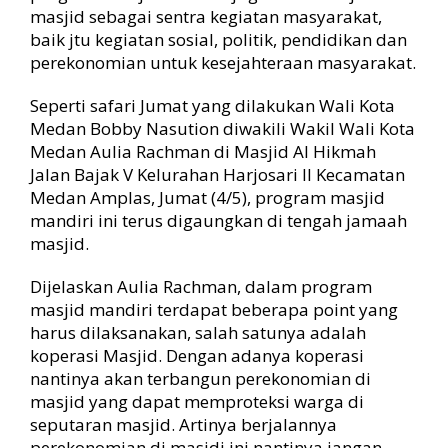
a
masjid sebagai sentra kegiatan masyarakat,
r
baik jtu kegiatan sosial, politik, pendidikan dan
i
perekonomian untuk kesejahteraan masyarakat.
I
I
Seperti safari Jumat yang dilakukan Wali Kota
,
P
Medan Bobby Nasution diwakili Wakil Wali Kota
e
Medan Aulia Rachman di Masjid Al Hikmah
m
Jalan Bajak V Kelurahan Harjosari II Kecamatan
k
Medan Amplas, Jumat (4/5), program masjid
o
mandiri ini terus digaungkan di tengah jamaah
M
masjid.
e
d
Dijelaskan Aulia Rachman, dalam program
a
n
masjid mandiri terdapat beberapa point yang
T
harus dilaksanakan, salah satunya adalah
e
koperasi Masjid. Dengan adanya koperasi
r
nantinya akan terbangun perekonomian di
u
masjid yang dapat memproteksi warga di
s
seputaran masjid. Artinya berjalannya
D
o
perekonomian di masjdi ini nantinya jangan