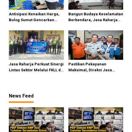
Antisipasi Kenaikan Harga,
Bangun Budaya Keselamatan
Bulog Sumut Gencarkan
Berkendara, Jasa Raharja
Distribusi Beras SPHP dan
Gelar Safety Campaign di PT
Premium
Pasifik Medan Industri
Jasa Raharja Perkuat Sinergi
Pastikan Pekayanan
Lintas Sektor Melalui FKLL di
Maksimal, Direksi Jasa
Serdang Bedagai
Raharja Tinjau Korban
Kebakaran KM Mutiara
Sentosa II
News Feed