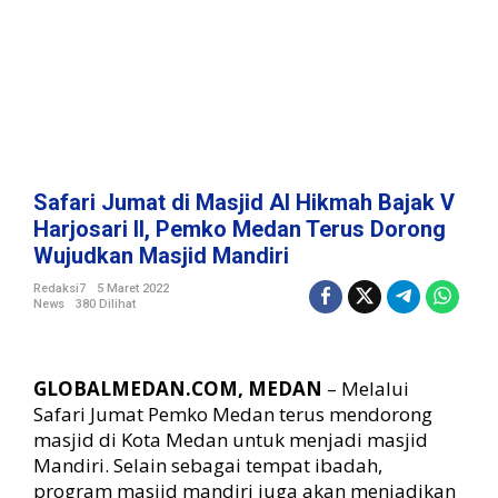
i
d
A
l
H
i
k
m
a
Safari Jumat di Masjid Al Hikmah Bajak V
h
Harjosari II, Pemko Medan Terus Dorong
B
Wujudkan Masjid Mandiri
a
j
Redaksi7
5 Maret 2022
a
News
380 Dilihat
k
V
H
GLOBALMEDAN.COM, MEDAN
– Melalui
a
Safari Jumat Pemko Medan terus mendorong
r
j
masjid di Kota Medan untuk menjadi masjid
o
Mandiri. Selain sebagai tempat ibadah,
s
program masjid mandiri juga akan menjadikan