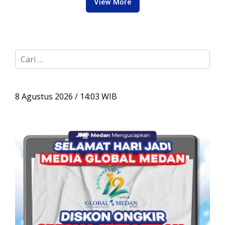
View More
C
a
r
i
u
8 Agustus 2026 / 14:03 WIB
n
t
u
k
: