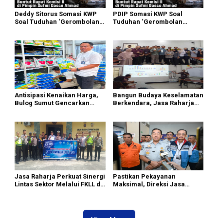
Deddy Sitorus Somasi KWP
PDIP Somasi KWP Soal
Soal Tuduhan ‘Gerombolan
Tuduhan ‘Gerombolan
Sirkus’, Buntut Rapat Komisi
Sirkus’, Buntut Rapat Komisi
II Dipimpin Sufmi Dasco
II Dipimpin Sufmi Dasco
Ahmad
Ahmad
Antisipasi Kenaikan Harga,
Bangun Budaya Keselamatan
Bulog Sumut Gencarkan
Berkendara, Jasa Raharja
Distribusi Beras SPHP dan
Gelar Safety Campaign di PT
Premium
Pasifik Medan Industri
Jasa Raharja Perkuat Sinergi
Pastikan Pekayanan
Lintas Sektor Melalui FKLL di
Maksimal, Direksi Jasa
Serdang Bedagai
Raharja Tinjau Korban
Kebakaran KM Mutiara
Sentosa II