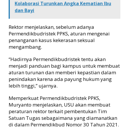
Kolaborasi Turunkan Angka Kematian Ibu
a
dan Bayi
m
p
u
Rektor menjelaskan, sebelum adanya
s
Permendikbudristek PPKS, aturan mengenai
penanganan kasus kekerasan seksual
mengambang.
“Hadirnya Permendikbudristek tentu akan
menjadi panduan bagi kampus untuk membuat
aturan turunan dan memberi kepastian dalam
penindakan karena ada payung hukum yang
lebih tinggi,” ujarnya.
Memperkuat Permendikbudristek PPKS,
Muryanto menjelaskan, USU akan membuat
peraturan rektor terkait pembentukan Tim
Satuan Tugas sebagaimana yang diamanatkan
di dalam Permendikbud Nomor 30 Tahun 2021.