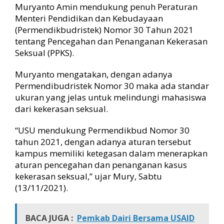
a
Muryanto Amin mendukung penuh Peraturan
h
Menteri Pendidikan dan Kebudayaan
a
(Permendikbudristek) Nomor 30 Tahun 2021
n
tentang Pencegahan dan Penanganan Kekerasan
K
Seksual (PPKS).
e
k
e
Muryanto mengatakan, dengan adanya
r
Permendibudristek Nomor 30 maka ada standar
a
ukuran yang jelas untuk melindungi mahasiswa
s
dari kekerasan seksual.
a
n
“USU mendukung Permendikbud Nomor 30
S
tahun 2021, dengan adanya aturan tersebut
e
kampus memiliki ketegasan dalam menerapkan
k
s
aturan pencegahan dan penanganan kasus
u
kekerasan seksual,” ujar Mury, Sabtu
a
(13/11/2021).
l
d
i
BACA JUGA :
Pemkab Dairi Bersama USAID
K