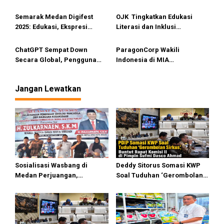
s
dan Pemberdayaan
Ilegal
Masyarakat
Semarak Medan Digifest
OJK Tingkatkan Edukasi
2025: Edukasi, Ekspresi
Literasi dan Inklusi
dalam Sinergi
Keuangan di Daerah 3T
Kepulauan Nias
ChatGPT Sempat Down
ParagonCorp Wakili
Secara Global, Pengguna
Indonesia di MIA
dapat Pesan Error
International Accountants
Conference 2025
Jangan Lewatkan
Sosialisasi Wasbang di
Deddy Sitorus Somasi KWP
Medan Perjuangan,
Soal Tuduhan ‘Gerombolan
Zulkarnaen Janji
Sirkus’, Buntut Rapat Komisi
Perjuangkan Ruang Bermain
II Dipimpin Sufmi Dasco
Anak
Ahmad