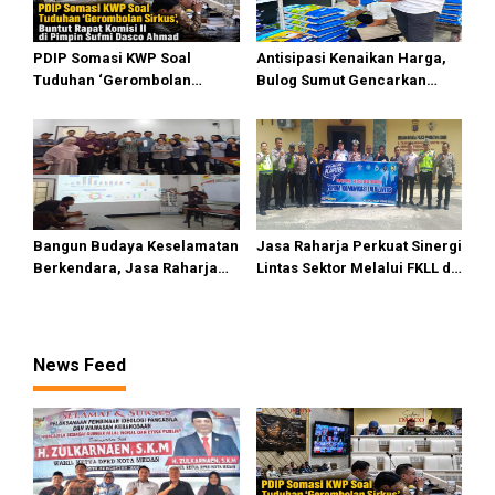
PDIP Somasi KWP Soal
Antisipasi Kenaikan Harga,
Tuduhan ‘Gerombolan
Bulog Sumut Gencarkan
Sirkus’, Buntut Rapat Komisi
Distribusi Beras SPHP dan
II Dipimpin Sufmi Dasco
Premium
Ahmad
Bangun Budaya Keselamatan
Jasa Raharja Perkuat Sinergi
Berkendara, Jasa Raharja
Lintas Sektor Melalui FKLL di
Gelar Safety Campaign di PT
Serdang Bedagai
Pasifik Medan Industri
News Feed