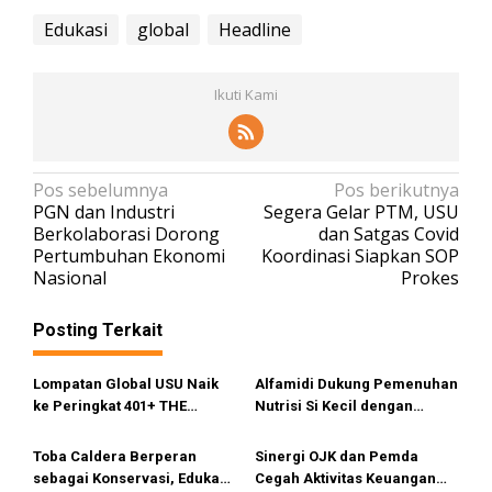
Edukasi
global
Headline
Ikuti Kami
N
Pos sebelumnya
Pos berikutnya
PGN dan Industri
Segera Gelar PTM, USU
a
Berkolaborasi Dorong
dan Satgas Covid
v
Pertumbuhan Ekonomi
Koordinasi Siapkan SOP
Nasional
Prokes
i
g
Posting Terkait
a
s
Lompatan Global USU Naik
Alfamidi Dukung Pemenuhan
i
ke Peringkat 401+ THE
Nutrisi Si Kecil dengan
Impact Rankings 2026
mengedukasi Keluarga
p
Balita di Tebingtinggi
Toba Caldera Berperan
Sinergi OJK dan Pemda
o
sebagai Konservasi, Edukasi
Cegah Aktivitas Keuangan