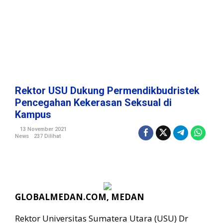
r
m
e
n
d
i
k
b
u
Rektor USU Dukung Permendikbudristek
d
Pencegahan Kekerasan Seksual di
r
Kampus
i
s
13 November 2021
t
News
237 Dilihat
e
k
P
e
n
c
GLOBALMEDAN.COM, MEDAN
e
g
Rektor Universitas Sumatera Utara (USU) Dr