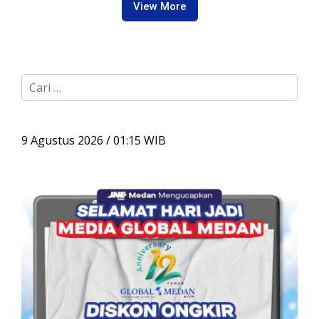
View More
C
a
r
i
u
9 Agustus 2026 / 01:15 WIB
n
t
u
k
: