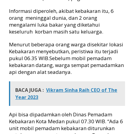
n
A
Informasi diperoleh, akibat kebakaran itu, 6
m
orang meninggal dunia, dan 2 orang
p
mengalami luka bakar yang diketahui
l
keseluruh korban masih satu keluarga.
a
s
6
Menurut beberapa orang warga disekitar lokasi
O
Kebakaran menyebutkan, peristiwa itu terjadi
r
pukul 06.35 WIB.Sebelum mobil pemadam
a
kebakaran datang, warga sempat pemadamkan
n
api dengan alat seadanya.
g
T
e
BACA JUGA :
Vikram Sinha Raih CEO of The
w
Year 2023
a
s
,
Api bisa dipadamkan oleh Dinas Pemadam
2
Kebakaran Kota Medan pukul 07.30 WIB. “Ada 6
L
u
unit mobil pemadam kebakaran diturunkan
k