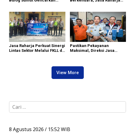
Bulog Sumut Gencarkan
Berkendara, Jasa Raharja
Distribusi Beras SPHP dan
Gelar Safety Campaign di PT
Premium
Pasifik Medan Industri
Jasa Raharja Perkuat Sinergi
Pastikan Pekayanan
Lintas Sektor Melalui FKLL di
Maksimal, Direksi Jasa
Serdang Bedagai
Raharja Tinjau Korban
Kebakaran KM Mutiara
Sentosa II
View More
C
a
r
i
u
8 Agustus 2026 / 15:52 WIB
n