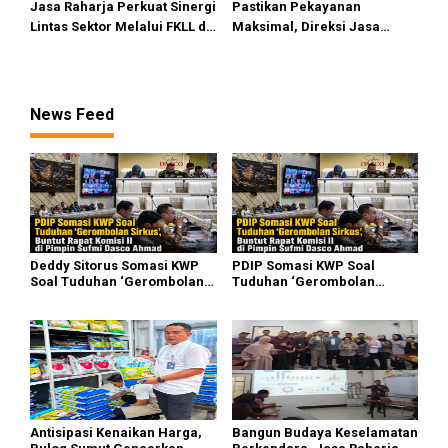
Jasa Raharja Perkuat Sinergi
Pastikan Pekayanan
Lintas Sektor Melalui FKLL di
Maksimal, Direksi Jasa
Serdang Bedagai
Raharja Tinjau Korban
Kebakaran KM Mutiara
Sentosa II
News Feed
Deddy Sitorus Somasi KWP
PDIP Somasi KWP Soal
Soal Tuduhan ‘Gerombolan
Tuduhan ‘Gerombolan
Sirkus’, Buntut Rapat Komisi
Sirkus’, Buntut Rapat Komisi
II Dipimpin Sufmi Dasco
II Dipimpin Sufmi Dasco
Ahmad
Ahmad
Antisipasi Kenaikan Harga,
Bangun Budaya Keselamatan