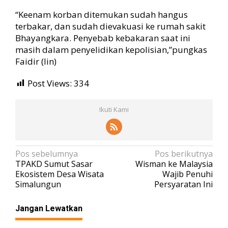
“Keenam korban ditemukan sudah hangus
terbakar, dan sudah dievakuasi ke rumah sakit
Bhayangkara. Penyebab kebakaran saat ini
masih dalam penyelidikan kepolisian,”pungkas
Faidir (lin)
Post Views:
334
Ikuti Kami
N
Pos sebelumnya
Pos berikutnya
TPAKD Sumut Sasar
Wisman ke Malaysia
a
Ekosistem Desa Wisata
Wajib Penuhi
v
Simalungun
Persyaratan Ini
i
Jangan Lewatkan
g
a