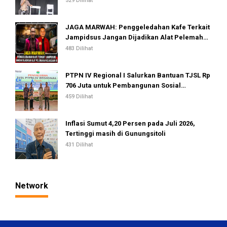
529 Dilihat
JAGA MARWAH: Penggeledahan Kafe Terkait
Jampidsus Jangan Dijadikan Alat Pelemahan
Kejaksaan RI
483 Dilihat
PTPN IV Regional I Salurkan Bantuan TJSL Rp
706 Juta untuk Pembangunan Sosial
Berkelanjutan
459 Dilihat
Inflasi Sumut 4,20 Persen pada Juli 2026,
Tertinggi masih di Gunungsitoli
431 Dilihat
Network