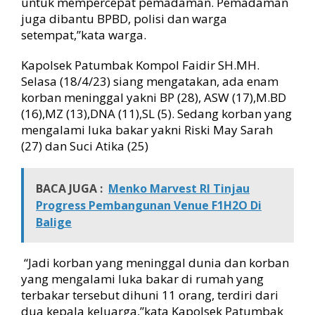
untuk mempercepat pemadaman. Pemadaman
a
juga dibantu BPBD, polisi dan warga
B
setempat,”kata warga.
a
k
Kapolsek Patumbak Kompol Faidir SH.MH.
a
Selasa (18/4/23) siang
mengatakan, ada enam
r
korban meninggal yakni BP (28), ASW (17),M.BD
(16),MZ (13),DNA (11),SL (5). Sedang korban yang
mengalami luka bakar yakni Riski May Sarah
(27) dan Suci Atika (25)
BACA JUGA :
Menko Marvest RI Tinjau
Progress Pembangunan Venue F1H2O Di
Balige
“Jadi korban yang meninggal dunia dan korban
yang mengalami luka bakar di rumah yang
terbakar tersebut dihuni 11 orang, terdiri dari
dua kepala keluarga,”kata Kapolsek Patumbak