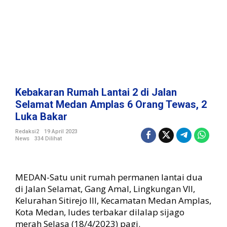
t
a
i
2
d
i
J
a
l
Kebakaran Rumah Lantai 2 di Jalan
a
Selamat Medan Amplas 6 Orang Tewas, 2
n
Luka Bakar
S
e
Redaksi2
19 April 2023
l
News
334 Dilihat
a
m
a
MEDAN-
Satu unit rumah permanen lantai dua
t
di Jalan Selamat, Gang Amal, Lingkungan VII,
M
e
Kelurahan Sitirejo III, Kecamatan Medan Amplas,
d
Kota Medan, ludes terbakar dilalap sijago
a
merah Selasa (18/4/2023) pagi.