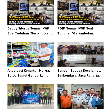
s
i
p
o
Deddy Sitorus Somasi KWP
PDIP Somasi KWP Soal
s
Soal Tuduhan ‘Gerombolan
Tuduhan ‘Gerombolan
Sirkus’, Buntut Rapat Komisi
Sirkus’, Buntut Rapat Komisi
II Dipimpin Sufmi Dasco
II Dipimpin Sufmi Dasco
Ahmad
Ahmad
Antisipasi Kenaikan Harga,
Bangun Budaya Keselamatan
Bulog Sumut Gencarkan
Berkendara, Jasa Raharja
Distribusi Beras SPHP dan
Gelar Safety Campaign di PT
Premium
Pasifik Medan Industri