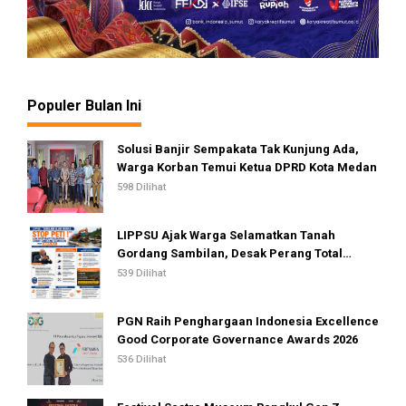
Populer Bulan Ini
Solusi Banjir Sempakata Tak Kunjung Ada,
Warga Korban Temui Ketua DPRD Kota Medan
598 Dilihat
LIPPSU Ajak Warga Selamatkan Tanah
Gordang Sambilan, Desak Perang Total
Melawan Mafia PETI
539 Dilihat
PGN Raih Penghargaan Indonesia Excellence
Good Corporate Governance Awards 2026
536 Dilihat