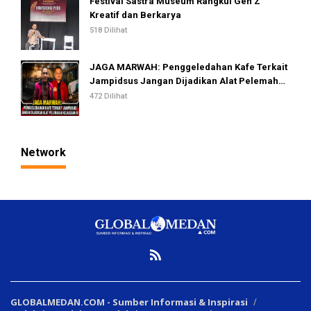
Festival Sastra Museum Rangkul Gen Z
Kreatif dan Berkarya
518 Dilihat
JAGA MARWAH: Penggeledahan Kafe Terkait
Jampidsus Jangan Dijadikan Alat Pelemahan
Kejaksaan RI
472 Dilihat
Network
GLOBALMEDAN.COM - Sumber Informasi & Inspirasi