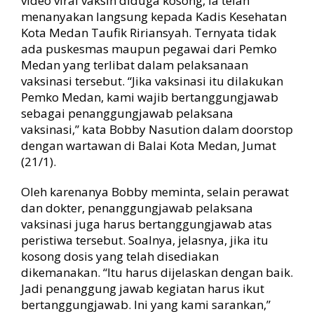
video viral vaksin diduga kosong, ia telah
a
menanyakan langsung kepada Kadis Kesehatan
k
Kota Medan Taufik Ririansyah. Ternyata tidak
T
ada puskesmas maupun pegawai dari Pemko
e
Medan yang terlibat dalam pelaksanaan
r
vaksinasi tersebut. “Jika vaksinasi itu dilakukan
l
i
Pemko Medan, kami wajib bertanggungjawab
b
sebagai penanggungjawab pelaksana
a
vaksinasi,” kata Bobby Nasution dalam doorstop
t
dengan wartawan di Balai Kota Medan, Jumat
(21/1).
Oleh karenanya Bobby meminta, selain perawat
dan dokter, penanggungjawab pelaksana
vaksinasi juga harus bertanggungjawab atas
peristiwa tersebut. Soalnya, jelasnya, jika itu
kosong dosis yang telah disediakan
dikemanakan. “Itu harus dijelaskan dengan baik.
Jadi penanggung jawab kegiatan harus ikut
bertanggungjawab. Ini yang kami sarankan,”