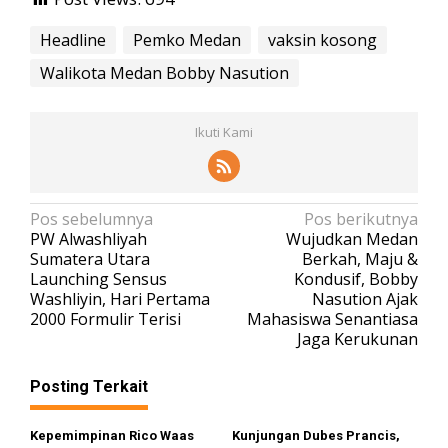
Headline
Pemko Medan
vaksin kosong
Walikota Medan Bobby Nasution
Ikuti Kami
N
Pos sebelumnya
Pos berikutnya
PW Alwashliyah
Wujudkan Medan
a
Sumatera Utara
Berkah, Maju &
v
Launching Sensus
Kondusif, Bobby
Washliyin, Hari Pertama
Nasution Ajak
i
2000 Formulir Terisi
Mahasiswa Senantiasa
g
Jaga Kerukunan
a
s
Posting Terkait
i
Kepemimpinan Rico Waas
Kunjungan Dubes Prancis,
p