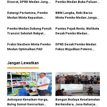
Disorot, DPRD Medan Jangan
Pemko Medan Buka Peluang
o
Ragu Gunakan Hak Interplasi
Kerja Sama Pendidikan
s
Hingga Industri Kreatif
Datangi Pertamina, Pemko
BBM Langka, Robi Barus
Medan Minta Kepastian
Minta Pemko Medan Jangan
Penyebab Antrean Panjang
Diam
BBM di SPBU
Pemko Medan Dukung Penuh
Pantau Pajak Resto, Walikota
Transisi Sekolah Rakyat
Desak Pemko Medan
Permanen
Terapkan QRESTO
Fraksi NasDem Minta Pemko
DPRD Desak Pemko Medan
Medan Optimalkan PAD
Fokus Wujudkan Potensi
Wisata Bahari di Medan
Utara
Jangan Lewatkan
Antisipasi Kenaikan Harga,
Bangun Budaya Keselamatan
Bulog Sumut Gencarkan
Berkendara, Jasa Raharja