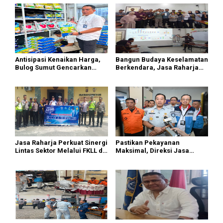
Antisipasi Kenaikan Harga,
Bangun Budaya Keselamatan
Bulog Sumut Gencarkan
Berkendara, Jasa Raharja
Distribusi Beras SPHP dan
Gelar Safety Campaign di PT
Premium
Pasifik Medan Industri
Jasa Raharja Perkuat Sinergi
Pastikan Pekayanan
Lintas Sektor Melalui FKLL di
Maksimal, Direksi Jasa
Serdang Bedagai
Raharja Tinjau Korban
Kebakaran KM Mutiara
Sentosa II