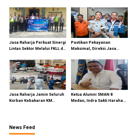
Distribusi Beras SPHP dan
Gelar Safety Campaign di PT
Premium
Pasifik Medan Industri
Jasa Raharja Perkuat Sinergi
Pastikan Pekayanan
Lintas Sektor Melalui FKLL di
Maksimal, Direksi Jasa
Serdang Bedagai
Raharja Tinjau Korban
Kebakaran KM Mutiara
Sentosa II
Jasa Raharja Jamin Seluruh
Ketua Alumni SMAN 8
Korban Kebakaran KM
Medan, Indra Sakti Harahap
Mutiara Sentosa II di
Dukung Turnamen Catur
Perairan Sumenep
SIWO PWI Sumut 2026
News Feed