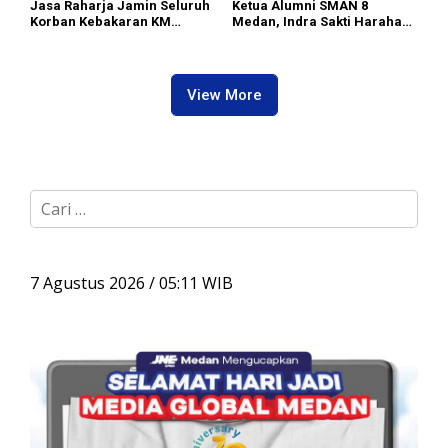
Jasa Raharja Jamin Seluruh
Ketua Alumni SMAN 8
Korban Kebakaran KM
Medan, Indra Sakti Harahap
Mutiara Sentosa II di
Dukung Turnamen Catur
Perairan Sumenep
SIWO PWI Sumut 2026
View More
C
a
r
i
u
7 Agustus 2026 / 05:11 WIB
n
t
u
k
: