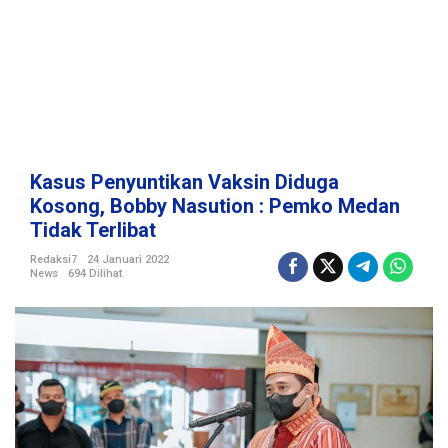
a
k
s
i
n
D
i
d
u
Kasus Penyuntikan Vaksin Diduga
g
Kosong, Bobby Nasution : Pemko Medan
a
Tidak Terlibat
K
o
Redaksi7
24 Januari 2022
s
News
694 Dilihat
o
n
g
,
B
o
b
b