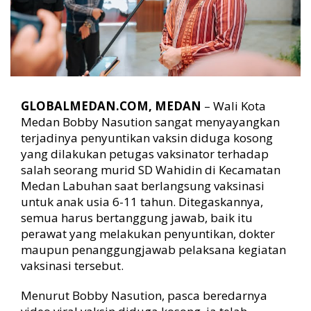
y
N
a
s
u
t
i
o
GLOBALMEDAN.COM, MEDAN
– Wali Kota
n
Medan Bobby Nasution sangat menyayangkan
:
terjadinya penyuntikan vaksin diduga kosong
P
yang dilakukan petugas vaksinator terhadap
e
salah seorang murid SD Wahidin di Kecamatan
m
k
Medan Labuhan saat berlangsung vaksinasi
o
untuk anak usia 6-11 tahun. Ditegaskannya,
M
semua harus bertanggung jawab, baik itu
e
perawat yang melakukan penyuntikan, dokter
d
maupun penanggungjawab pelaksana kegiatan
a
vaksinasi tersebut.
n
T
Menurut Bobby Nasution, pasca beredarnya
i
d