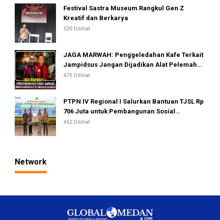
Festival Sastra Museum Rangkul Gen Z
Kreatif dan Berkarya
520 Dilihat
JAGA MARWAH: Penggeledahan Kafe Terkait
Jampidsus Jangan Dijadikan Alat Pelemahan
Kejaksaan RI
475 Dilihat
PTPN IV Regional I Salurkan Bantuan TJSL Rp
706 Juta untuk Pembangunan Sosial
Berkelanjutan
452 Dilihat
Network