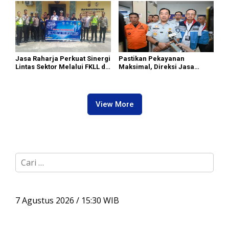
Jasa Raharja Perkuat Sinergi
Pastikan Pekayanan
Lintas Sektor Melalui FKLL di
Maksimal, Direksi Jasa
Serdang Bedagai
Raharja Tinjau Korban
Kebakaran KM Mutiara
Sentosa II
View More
C
a
r
i
u
7 Agustus 2026 / 15:30 WIB
n
t