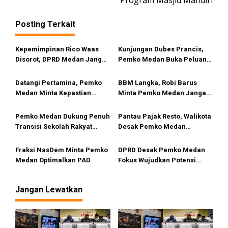
Program Masjid Mandiri
a
s
Posting Terkait
i
Kepemimpinan Rico Waas
Kunjungan Dubes Prancis,
p
Disorot, DPRD Medan Jangan
Pemko Medan Buka Peluang
o
Ragu Gunakan Hak Interplasi
Kerja Sama Pendidikan
s
Hingga Industri Kreatif
Datangi Pertamina, Pemko
BBM Langka, Robi Barus
Medan Minta Kepastian
Minta Pemko Medan Jangan
Penyebab Antrean Panjang
Diam
BBM di SPBU
Pemko Medan Dukung Penuh
Pantau Pajak Resto, Walikota
Transisi Sekolah Rakyat
Desak Pemko Medan
Permanen
Terapkan QRESTO
Fraksi NasDem Minta Pemko
DPRD Desak Pemko Medan
Medan Optimalkan PAD
Fokus Wujudkan Potensi
Wisata Bahari di Medan
Utara
Jangan Lewatkan