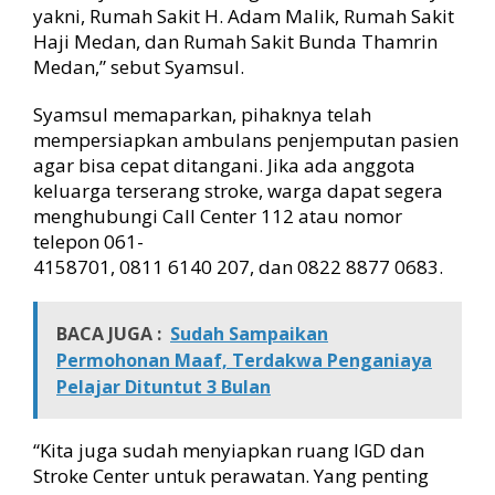
e
yakni, Rumah Sakit H. Adam Malik, Rumah Sakit
r
Haji Medan, dan Rumah Sakit Bunda Thamrin
a
Medan,” sebut Syamsul.
n
g
Syamsul memaparkan, pihaknya telah
S
mempersiapkan ambulans penjemputan pasien
t
agar bisa cepat ditangani. Jika ada anggota
r
o
keluarga terserang stroke, warga dapat segera
k
menghubungi Call Center 112 atau nomor
e
telepon 061-
4158701, 0811 6140 207, dan 0822 8877 0683.
BACA JUGA :
Sudah Sampaikan
Permohonan Maaf, Terdakwa Penganiaya
Pelajar Dituntut 3 Bulan
“Kita juga sudah menyiapkan ruang IGD dan
Stroke Center untuk perawatan. Yang penting