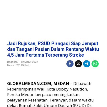
i
r
n
g
a
d
i
S
i
Jadi Rujukan, RSUD Pirngadi Siap Jemput
a
dan Tangani Pasien Dalam Rentang Waktu
p
4,5 Jam Pertama Terserang Stroke
J
e
Redaksi7
12 Maret 2022
m
News
281 Dilihat
p
u
t
GLOBALMEDAN.COM, MEDAN
– Di bawah
d
kepemimpinan Wali Kota Bobby Nasution,
a
n
Pemko Medan berpacu meningkatkan
T
pelayanan kesehatan. Teranyar, dalam waktu
a
dekat Rumah Sakit Umum Daerah (RSUD) Dr.