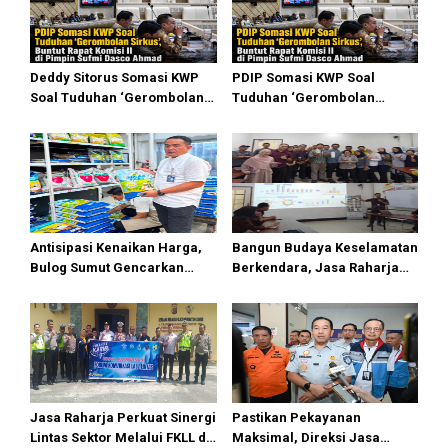
Deddy Sitorus Somasi KWP
PDIP Somasi KWP Soal
Soal Tuduhan ‘Gerombolan
Tuduhan ‘Gerombolan
Sirkus’, Buntut Rapat Komisi
Sirkus’, Buntut Rapat Komisi
II Dipimpin Sufmi Dasco
II Dipimpin Sufmi Dasco
Ahmad
Ahmad
Antisipasi Kenaikan Harga,
Bangun Budaya Keselamatan
Bulog Sumut Gencarkan
Berkendara, Jasa Raharja
Distribusi Beras SPHP dan
Gelar Safety Campaign di PT
Premium
Pasifik Medan Industri
Jasa Raharja Perkuat Sinergi
Pastikan Pekayanan
Lintas Sektor Melalui FKLL di
Maksimal, Direksi Jasa