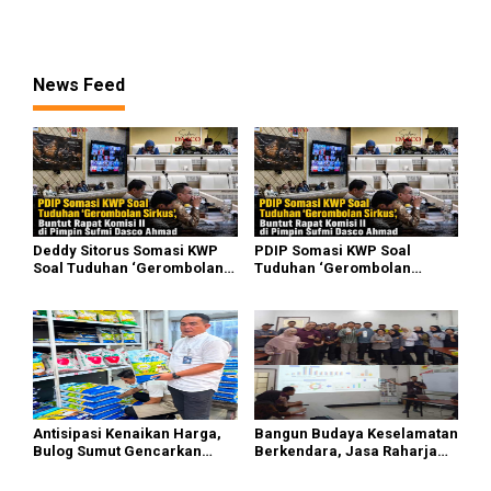
Serdang Bedagai
Raharja Tinjau Korban
Kebakaran KM Mutiara
Sentosa II
News Feed
Deddy Sitorus Somasi KWP
PDIP Somasi KWP Soal
Soal Tuduhan ‘Gerombolan
Tuduhan ‘Gerombolan
Sirkus’, Buntut Rapat Komisi
Sirkus’, Buntut Rapat Komisi
II Dipimpin Sufmi Dasco
II Dipimpin Sufmi Dasco
Ahmad
Ahmad
Antisipasi Kenaikan Harga,
Bangun Budaya Keselamatan
Bulog Sumut Gencarkan
Berkendara, Jasa Raharja
Distribusi Beras SPHP dan
Gelar Safety Campaign di PT
Premium
Pasifik Medan Industri