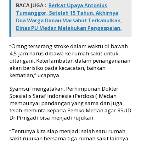
BACA JUGA :
Berkat Upaya Antonius
W
a
Tumanggor, Setelah 15 Tahun, Akhirnya
k
Doa Warga Danau Marsabut Terkabulkan,
t
Dinas PU Medan Melakukan Pengaspalan,
u
4
,
“Orang terserang stroke dalam waktu di bawah
5
4,5 jam harus dibawa ke rumah sakit untuk
J
ditangani. Keterlambatan dalam penangananan
a
akan berisiko pada kecacatan, bahkan
m
kematian,” ucapnya.
P
e
r
Syamsul mengatakan, Perhimpunan Dokter
t
Spesialis Saraf Indonesia (Perdossi) Medan
a
mempunyai pandangan yang sama dan juga
m
telah meminta kepada Pemko Medan agar RSUD
a
Dr Pirngadi bisa menjadi rujukan.
T
e
“Tentunya kita siap menjadi salah satu rumah
r
s
sakit rujukan bersama tiga rumah sakit lainnya