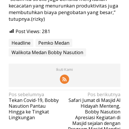
kecacatan yang menurunkan produktivitas juga
membutuhkan biaya pengobatan yang besar,”
tutupnya.(rizky)
Post Views:
281
Headline
Pemko Medan
Walikota Medan Bobby Nasution
Ikuti Kami
N
Pos sebelumnya
Pos berikutnya
Tekan Covid-19, Bobby
Safari Jumat di Masjid Al
a
Nasution Pantau
Hidayah Menteng,
v
Hingga ke Tingkat
Bobby Nasution
Lingkungan
Apresiasi Kegiatan di
i
Masjid sejalan dengan
g