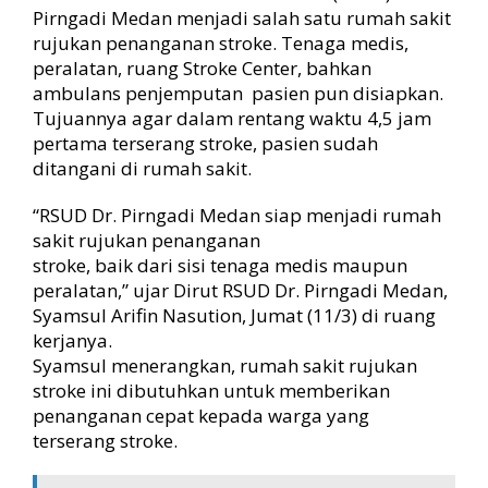
n
Pirngadi Medan menjadi salah satu rumah sakit
g
rujukan penanganan stroke. Tenaga medis,
a
peralatan, ruang Stroke Center, bahkan
n
ambulans penjemputan pasien pun disiapkan.
i
P
Tujuannya agar dalam rentang waktu 4,5 jam
a
pertama terserang stroke, pasien sudah
s
ditangani di rumah sakit.
i
e
“RSUD Dr. Pirngadi Medan siap menjadi rumah
n
sakit rujukan penanganan
D
stroke, baik dari sisi tenaga medis maupun
a
peralatan,” ujar Dirut RSUD Dr. Pirngadi Medan,
l
a
Syamsul Arifin Nasution, Jumat (11/3) di ruang
m
kerjanya.
R
Syamsul menerangkan, rumah sakit rujukan
e
stroke ini dibutuhkan untuk memberikan
n
penanganan cepat kepada warga yang
t
terserang stroke.
a
n
g