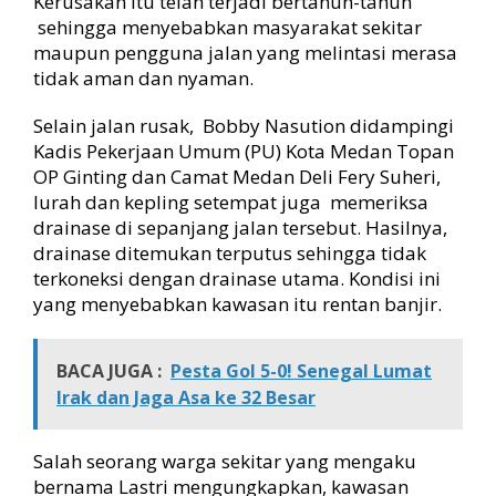
Kerusakan itu telah terjadi bertahun-tahun
a
sehingga menyebabkan masyarakat sekitar
t
i
maupun pengguna jalan yang melintasi merasa
n
tidak aman dan nyaman.
a
V
Selain jalan rusak, Bobby Nasution didampingi
I
Kadis Pekerjaan Umum (PU) Kota Medan Topan
I
OP Ginting dan Camat Medan Deli Fery Suheri,
D
lurah dan kepling setempat juga memeriksa
,
drainase di sepanjang jalan tersebut. Hasilnya,
W
a
drainase ditemukan terputus sehingga tidak
r
terkoneksi dengan drainase utama. Kondisi ini
g
yang menyebabkan kawasan itu rentan banjir.
a
S
i
BACA JUGA :
Pesta Gol 5-0! Senegal Lumat
a
Irak dan Jaga Asa ke 32 Besar
p
L
a
Salah seorang warga sekitar yang mengaku
h
bernama Lastri mengungkapkan, kawasan
a