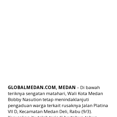
o
n
A
t
a
s
i
B
a
n
j
i
r
D
i
J
GLOBALMEDAN.COM, MEDAN
a
– Di bawah
l
teriknya sengatan matahari, Wali Kota Medan
a
Bobby Nasution tetap menindaklanjuti
n
pengaduan warga terkait rusaknya Jalan Platina
P
VII D, Kecamatan Medan Deli, Rabu (9/3).
l