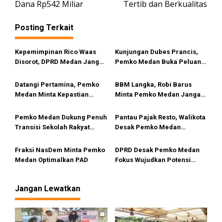
v
Dana Rp542 Miliar
Tertib dan Berkualitas
i
Posting Terkait
g
a
Kepemimpinan Rico Waas
Kunjungan Dubes Prancis,
s
Disorot, DPRD Medan Jangan
Pemko Medan Buka Peluang
i
Ragu Gunakan Hak Interplasi
Kerja Sama Pendidikan
Hingga Industri Kreatif
p
Datangi Pertamina, Pemko
BBM Langka, Robi Barus
Medan Minta Kepastian
Minta Pemko Medan Jangan
o
Penyebab Antrean Panjang
Diam
s
BBM di SPBU
Pemko Medan Dukung Penuh
Pantau Pajak Resto, Walikota
Transisi Sekolah Rakyat
Desak Pemko Medan
Permanen
Terapkan QRESTO
Fraksi NasDem Minta Pemko
DPRD Desak Pemko Medan
Medan Optimalkan PAD
Fokus Wujudkan Potensi
Wisata Bahari di Medan
Utara
Jangan Lewatkan