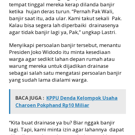
tempat tinggal mereka kerap dilanda banjir
n
ketika hujan deras turun. “Pernah Pak Wali,
n
y
banjir saat itu, ada ular. Kami takut sekali Pak.
a
Kalau bisa segera lah diperbaiki drainasenya
U
agar tidak banjir lagi ya, Pak,” ungkap Lastri.
n
t
Menyikapi persoalan banjir tersebut, menantu
u
Presiden Joko Widodo itu minta kesediaan
k
warga agar sedikit lahan depan rumah atau
D
warung mereka untuk dijadikan drainase
r
a
sebagai salah satu mengatasi persoalan banjir
i
yang sudah lama dialami warga.
n
a
s
BACA JUGA :
KPPU Denda Kelompok Usaha
e
Charoen Pokphand Rp10 Miliar
“Kita buat drainase ya bu? Biar nggak banjir
lagi. Tapi, kami minta izin agar lahannya dapat