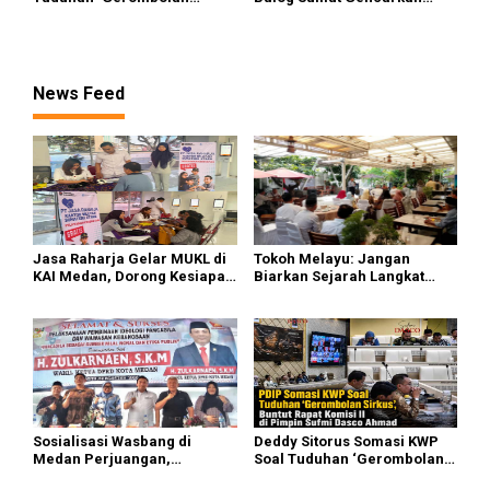
Sirkus’, Buntut Rapat Komisi
Distribusi Beras SPHP dan
II Dipimpin Sufmi Dasco
Premium
Ahmad
News Feed
Jasa Raharja Gelar MUKL di
Tokoh Melayu: Jangan
KAI Medan, Dorong Kesiapan
Biarkan Sejarah Langkat
dan Keselamatan Petugas
Putus di Generasi Muda
Transportasi
Sosialisasi Wasbang di
Deddy Sitorus Somasi KWP
Medan Perjuangan,
Soal Tuduhan ‘Gerombolan
Zulkarnaen Janji
Sirkus’, Buntut Rapat Komisi