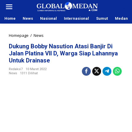
L
e
w
Home
News
Nasional
Internasional
Sumut
Medan
a
t
i
Homepage
/
News
D
k
u
e
Dukung Bobby Nasution Atasi Banjir Di
k
k
Jalan Platina VII D, Warga Siap Lahannya
u
o
n
Untuk Drainase
n
g
t
Redaksi7
10 Maret 2022
B
e
News
1311 Dilihat
o
n
b
b
y
N
a
s
u
t
i