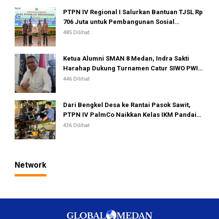
PTPN IV Regional I Salurkan Bantuan TJSL Rp
706 Juta untuk Pembangunan Sosial
Berkelanjutan
485 Dilihat
Ketua Alumni SMAN 8 Medan, Indra Sakti
Harahap Dukung Turnamen Catur SIWO PWI
Sumut 2026
446 Dilihat
Dari Bengkel Desa ke Rantai Pasok Sawit,
PTPN IV PalmCo Naikkan Kelas IKM Pandai
Besi
436 Dilihat
Network