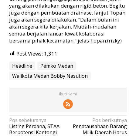
yang akan dilakukan dengan rigid beton. Begitu
juga dengan pembuatan drainase, lanjut Topan,
juga akan segera dilakukan. “Dalam bulan ini
akan segera kita kerjakan. Mudah-mudahan
semua berjalan lancar lewat kolaborasi
bersama pihak kecamatan,” jelas Topan.(rizky)
Post Views:
1,311
Headline
Pemko Medan
Walikota Medan Bobby Nasution
Ikuti Kami
N
Pos sebelumnya
Pos berikutnya
Listing Perdana, STAA
Penatausahaan Barang
a
Berpotensi Kantongi
Milik Daerah Harus