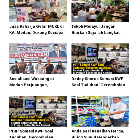
Jasa Raharja Gelar MUKL di
Tokoh Melayu: Jangan
KAI Medan, Dorong Kesiapan
Biarkan Sejarah Langkat
dan Keselamatan Petugas
Putus di Generasi Muda
Transportasi
Sosialisasi Wasbang di
Deddy Sitorus Somasi KWP
Medan Perjuangan,
Soal Tuduhan ‘Gerombolan
Zulkarnaen Janji
Sirkus’, Buntut Rapat Komisi
Perjuangkan Ruang Bermain
II Dipimpin Sufmi Dasco
Anak
Ahmad
PDIP Somasi KWP Soal
Antisipasi Kenaikan Harga,
Tuduhan ‘Gerombolan
Bulog Sumut Gencarkan