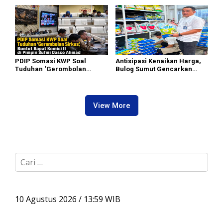
Perjuangkan Ruang Bermain
II Dipimpin Sufmi Dasco
Anak
Ahmad
PDIP Somasi KWP Soal
Antisipasi Kenaikan Harga,
Tuduhan ‘Gerombolan
Bulog Sumut Gencarkan
Sirkus’, Buntut Rapat Komisi
Distribusi Beras SPHP dan
II Dipimpin Sufmi Dasco
Premium
Ahmad
View More
C
a
r
i
u
10 Agustus 2026 / 13:59 WIB
n
t