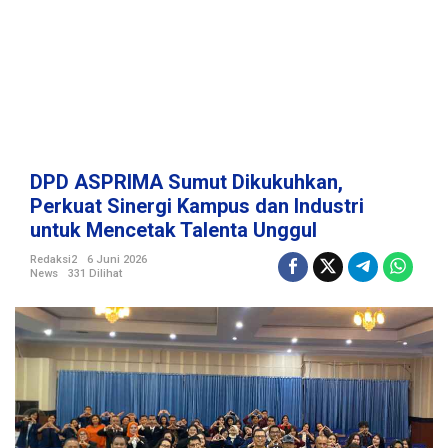
k
u
k
u
h
k
a
n
,
DPD ASPRIMA Sumut Dikukuhkan,
P
Perkuat Sinergi Kampus dan Industri
e
untuk Mencetak Talenta Unggul
r
k
Redaksi2
6 Juni 2026
u
News
331 Dilihat
a
t
S
i
n
e
r
g