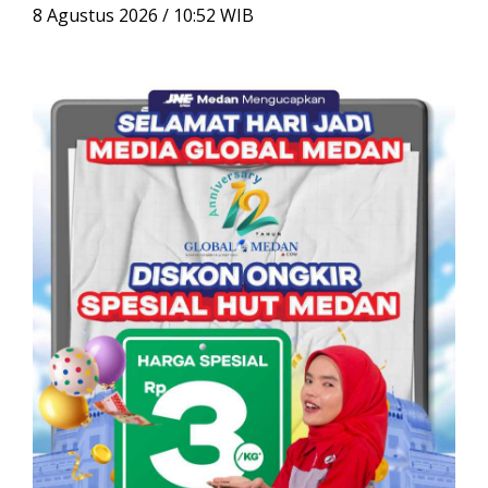
u
8 Agustus 2026 / 10:52 WIB
n
t
u
k
: