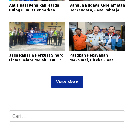
Antisipasi Kenaikan Harga,
Bangun Budaya Keselamatan
Bulog Sumut Gencarkan
Berkendara, Jasa Raharja
Distribusi Beras SPHP dan
Gelar Safety Campaign di PT
Premium
Pasifik Medan Industri
Jasa Raharja Perkuat Sinergi
Pastikan Pekayanan
Lintas Sektor Melalui FKLL di
Maksimal, Direksi Jasa
Serdang Bedagai
Raharja Tinjau Korban
Kebakaran KM Mutiara
Sentosa II
View More
C
a
r
i