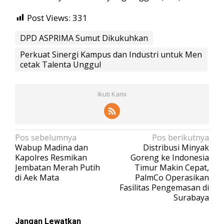
Post Views:
331
DPD ASPRIMA Sumut Dikukuhkan
Perkuat Sinergi Kampus dan Industri untuk Men
cetak Talenta Unggul
Ikuti Kami
N
Pos sebelumnya
Pos berikutnya
Wabup Madina dan
Distribusi Minyak
a
Kapolres Resmikan
Goreng ke Indonesia
v
Jembatan Merah Putih
Timur Makin Cepat,
di Aek Mata
PalmCo Operasikan
i
Fasilitas Pengemasan di
g
Surabaya
a
s
Jangan Lewatkan