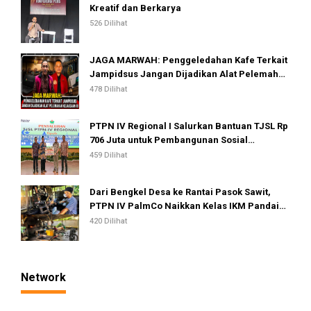
Kreatif dan Berkarya
526 Dilihat
JAGA MARWAH: Penggeledahan Kafe Terkait
Jampidsus Jangan Dijadikan Alat Pelemahan
Kejaksaan RI
478 Dilihat
PTPN IV Regional I Salurkan Bantuan TJSL Rp
706 Juta untuk Pembangunan Sosial
Berkelanjutan
459 Dilihat
Dari Bengkel Desa ke Rantai Pasok Sawit,
PTPN IV PalmCo Naikkan Kelas IKM Pandai
Besi
420 Dilihat
Network