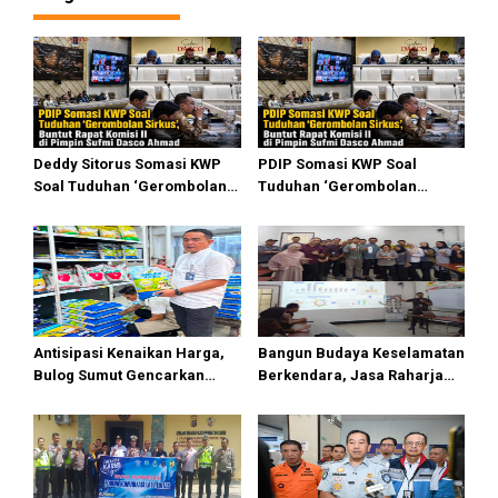
i
p
o
s
Deddy Sitorus Somasi KWP
PDIP Somasi KWP Soal
Soal Tuduhan ‘Gerombolan
Tuduhan ‘Gerombolan
Sirkus’, Buntut Rapat Komisi
Sirkus’, Buntut Rapat Komisi
II Dipimpin Sufmi Dasco
II Dipimpin Sufmi Dasco
Ahmad
Ahmad
Antisipasi Kenaikan Harga,
Bangun Budaya Keselamatan
Bulog Sumut Gencarkan
Berkendara, Jasa Raharja
Distribusi Beras SPHP dan
Gelar Safety Campaign di PT
Premium
Pasifik Medan Industri