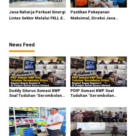
Jasa Raharja Perkuat Sinergi
Pastikan Pekayanan
Lintas Sektor Melalui FKLL di
Maksimal, Direksi Jasa
Serdang Bedagai
Raharja Tinjau Korban
Kebakaran KM Mutiara
Sentosa II
News Feed
Deddy Sitorus Somasi KWP
PDIP Somasi KWP Soal
Soal Tuduhan ‘Gerombolan
Tuduhan ‘Gerombolan
Sirkus’, Buntut Rapat Komisi
Sirkus’, Buntut Rapat Komisi
II Dipimpin Sufmi Dasco
II Dipimpin Sufmi Dasco
Ahmad
Ahmad