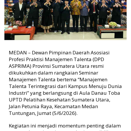
i
K
a
m
p
u
s
d
a
MEDAN – Dewan Pimpinan Daerah Asosiasi
n
Profesi Praktisi Manajemen Talenta (DPD
I
ASPRIMA) Provinsi Sumatera Utara resmi
n
d
dikukuhkan dalam rangkaian Seminar
u
Manajemen Talenta bertema “Manajemen
s
Talenta Terintegrasi dari Kampus Menuju Dunia
t
Industri” yang berlangsung di Aula Danau Toba
r
UPTD Pelatihan Kesehatan Sumatera Utara,
i
Jalan Petunia Raya, Kecamatan Medan
u
n
Tuntungan, Jumat (5/6/2026).
t
u
Kegiatan ini menjadi momentum penting dalam
k