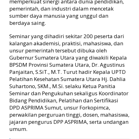
memperkuat sinergi antara dunia pendidikan,
M
pemerintah, dan industri dalam mencetak
e
sumber daya manusia yang unggul dan
n
berdaya saing.
c
e
Seminar yang dihadiri sekitar 200 peserta dari
t
a
kalangan akademisi, praktisi, mahasiswa, dan
k
unsur pemerintah tersebut dibuka oleh
T
Gubernur Sumatera Utara yang diwakili Kepala
a
BPSDM Provinsi Sumatera Utara, Dr. Agustinus
l
Panjaitan, S.SiT., M.T. Turut hadir Kepala UPTD
e
Pelatihan Kesehatan Sumatera Utara Hj. Dahlia
n
Suhartono, SKM., M.Si. selaku Ketua Panitia
t
a
Seminar dan Pengukuhan sekaligus Koordinator
U
Bidang Pendidikan, Pelatihan dan Sertifikasi
n
DPD ASPRIMA Sumut, unsur Forkopimca,
g
perwakilan perguruan tinggi, dosen, mahasiswa,
g
jajaran pengurus DPP ASPRIMA, serta undangan
u
umum.
l