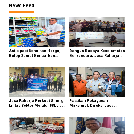
News Feed
Antisipasi Kenaikan Harga,
Bangun Budaya Keselamatan
Bulog Sumut Gencarkan
Berkendara, Jasa Raharja
Distribusi Beras SPHP dan
Gelar Safety Campaign di PT
Premium
Pasifik Medan Industri
Jasa Raharja Perkuat Sinergi
Pastikan Pekayanan
Lintas Sektor Melalui FKLL di
Maksimal, Direksi Jasa
Serdang Bedagai
Raharja Tinjau Korban
Kebakaran KM Mutiara
Sentosa II