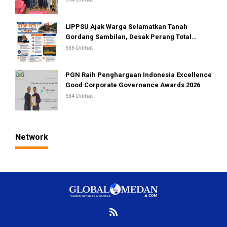
LIPPSU Ajak Warga Selamatkan Tanah
Gordang Sambilan, Desak Perang Total
Melawan Mafia PETI
536 Dilihat
PGN Raih Penghargaan Indonesia Excellence
Good Corporate Governance Awards 2026
534 Dilihat
Network