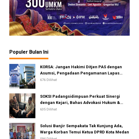
Populer Bulan Ini
KORSA: Jangan Hakimi Ditjen PAS dengan
Asumsi, Pengadaan Pengamanan Lapas
Dinilai Telah Sesuai Standar dan Regulasi
676 Dilihat
SOKSI Padangsidimpuan Perkuat Sinergi
dengan Kejari, Bahas Advokasi Hukum &
Perlindungan Hak Masyarakat
635 Dilihat
Solusi Banjir Sempakata Tak Kunjung Ada,
Warga Korban Temui Ketua DPRD Kota Medan
594 Dilihat