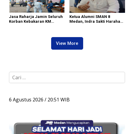
Jasa Raharja Jamin Seluruh
Ketua Alumni SMAN 8
Korban Kebakaran KM
Medan, Indra Sakti Harahap
Mutiara Sentosa II di
Dukung Turnamen Catur
Perairan Sumenep
SIWO PWI Sumut 2026
View More
C
a
r
i
u
6 Agustus 2026 / 20:51 WIB
n
t
u
k
: