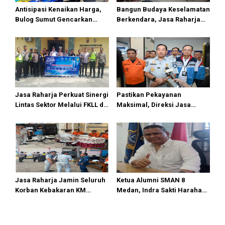
Antisipasi Kenaikan Harga,
Bangun Budaya Keselamatan
Bulog Sumut Gencarkan
Berkendara, Jasa Raharja
Distribusi Beras SPHP dan
Gelar Safety Campaign di PT
Premium
Pasifik Medan Industri
Jasa Raharja Perkuat Sinergi
Pastikan Pekayanan
Lintas Sektor Melalui FKLL di
Maksimal, Direksi Jasa
Serdang Bedagai
Raharja Tinjau Korban
Kebakaran KM Mutiara
Sentosa II
Jasa Raharja Jamin Seluruh
Ketua Alumni SMAN 8
Korban Kebakaran KM
Medan, Indra Sakti Harahap
Mutiara Sentosa II di
Dukung Turnamen Catur
Perairan Sumenep
SIWO PWI Sumut 2026