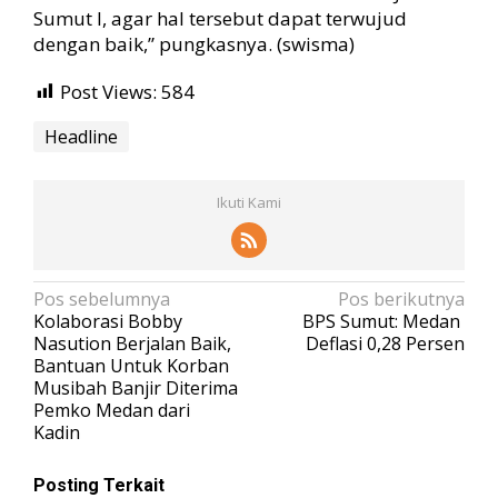
Sumut I, agar hal tersebut dapat terwujud
dengan baik,” pungkasnya. (swisma)
Post Views:
584
Headline
Ikuti Kami
N
Pos sebelumnya
Pos berikutnya
Kolaborasi Bobby
BPS Sumut: Medan
a
Nasution Berjalan Baik,
Deflasi 0,28 Persen
v
Bantuan Untuk Korban
Musibah Banjir Diterima
i
Pemko Medan dari
g
Kadin
a
s
Posting Terkait