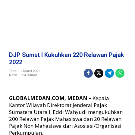
2
2
0
R
e
l
a
w
a
DJP Sumut I Kukuhkan 220 Relawan Pajak
n
2022
P
a
Tanai
2 Maret 2022
News
584 Dilihat
j
a
k
2
GLOBALMEDAN.COM, MEDAN –
Kepala
0
Kantor Wilayah Direktorat Jenderal Pajak
2
Sumatera Utara I, Eddi Wahyudi mengukuhkan
2
200 Relawan Pajak Mahasiswa dan 20 Relawan
Pajak Non Mahasiswa dari Asosiasi/Organisasi
Perkumpulan.