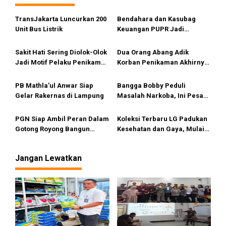
i
TransJakarta Luncurkan 200
Bendahara dan Kasubag
p
Unit Bus Listrik
Keuangan PUPR Jadi
o
Tersangka
s
Sakit Hati Sering Diolok-Olok
Dua Orang Abang Adik
Jadi Motif Pelaku Penikaman
Korban Penikaman Akhirnya
Anak
Meninggal
PB Mathla’ul Anwar Siap
Bangga Bobby Peduli
Gelar Rakernas di Lampung
Masalah Narkoba, Ini Pesan
Bang Fauzi
PGN Siap Ambil Peran Dalam
Koleksi Terbaru LG Padukan
Gotong Royong Bangun
Kesehatan dan Gaya, Mulai
Jargas Nasional Untuk
Tersedia di Sumut
Kurangi Subsidi Energi
Jangan Lewatkan