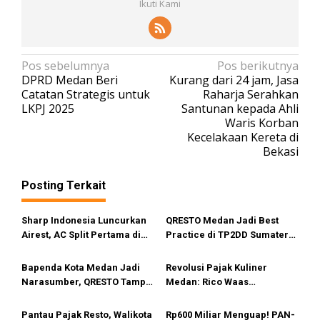
Ikuti Kami
N
Pos sebelumnya
Pos berikutnya
DPRD Medan Beri
Kurang dari 24 jam, Jasa
a
Catatan Strategis untuk
Raharja Serahkan
v
LKPJ 2025
Santunan kepada Ahli
Waris Korban
i
Kecelakaan Kereta di
g
Bekasi
a
s
Posting Terkait
i
Sharp Indonesia Luncurkan
QRESTO Medan Jadi Best
p
Airest, AC Split Pertama di
Practice di TP2DD Sumatera,
o
Dunia Bisa Bersihkan Udara
Ini Cara Kerja Canggihnya
s
Bapenda Kota Medan Jadi
Revolusi Pajak Kuliner
Narasumber, QRESTO Tampil
Medan: Rico Waas
sebagai Best Practice pada
Optimalkan Transparansi
Capacity Building TP2DD
lewat QRESTO
Pantau Pajak Resto, Walikota
Rp600 Miliar Menguap! PAN-