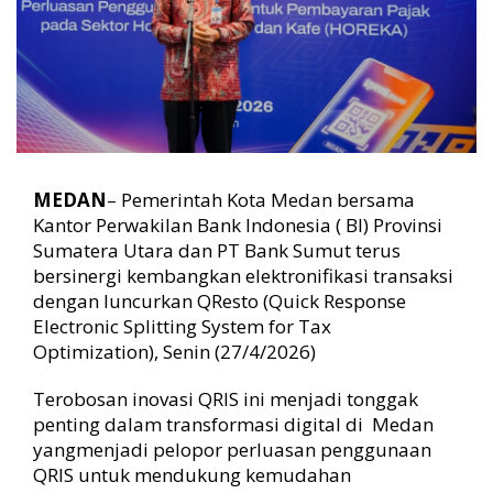
t
o
MEDAN
– Pemerintah Kota Medan bersama
Kantor Perwakilan Bank Indonesia ( BI) Provinsi
Sumatera Utara dan PT Bank Sumut terus
bersinergi kembangkan elektronifikasi transaksi
dengan luncurkan QResto (Quick Response
Electronic Splitting System for Tax
Optimization), Senin (27/4/2026)
Terobosan inovasi QRIS ini menjadi tonggak
penting dalam transformasi digital di Medan
yangmenjadi pelopor perluasan penggunaan
QRIS untuk mendukung kemudahan