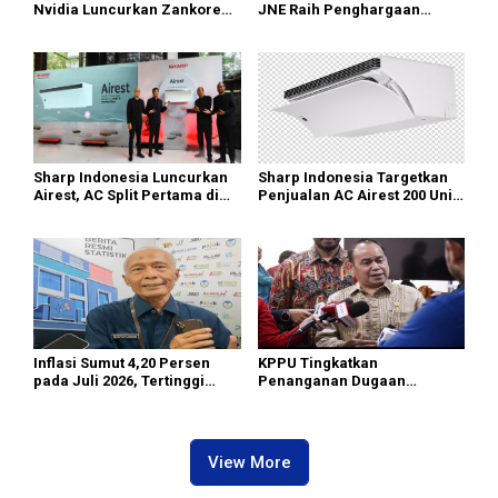
Nvidia Luncurkan Zankore
JNE Raih Penghargaan
Siap Layani Pasar Global
Indonesia Public Relations
Top Leader 2026
Sharp Indonesia Luncurkan
Sharp Indonesia Targetkan
Airest, AC Split Pertama di
Penjualan AC Airest 200 Unit
Dunia Bisa Bersihkan Udara
di 2026
Inflasi Sumut 4,20 Persen
KPPU Tingkatkan
pada Juli 2026, Tertinggi
Penanganan Dugaan
masih di Gunungsitoli
Pelanggaran TikTok keTahap
Penyelidikan
View More