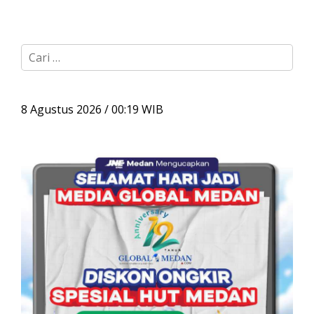
C
a
r
i
u
8 Agustus 2026 / 00:19 WIB
n
t
u
k
: