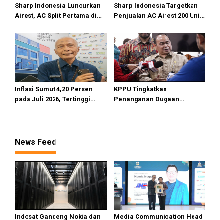
Sharp Indonesia Luncurkan
Sharp Indonesia Targetkan
Airest, AC Split Pertama di
Penjualan AC Airest 200 Unit
Dunia Bisa Bersihkan Udara
di 2026
Inflasi Sumut 4,20 Persen
KPPU Tingkatkan
pada Juli 2026, Tertinggi
Penanganan Dugaan
masih di Gunungsitoli
Pelanggaran TikTok keTahap
Penyelidikan
News Feed
Indosat Gandeng Nokia dan
Media Communication Head