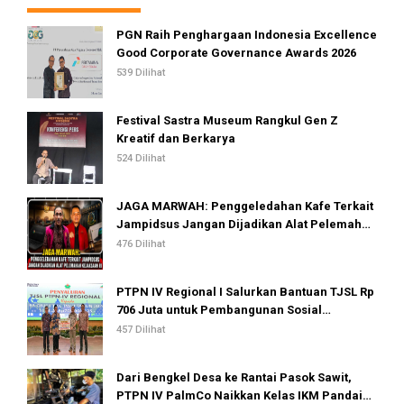
PGN Raih Penghargaan Indonesia Excellence
Good Corporate Governance Awards 2026
539 Dilihat
Festival Sastra Museum Rangkul Gen Z
Kreatif dan Berkarya
524 Dilihat
JAGA MARWAH: Penggeledahan Kafe Terkait
Jampidsus Jangan Dijadikan Alat Pelemahan
Kejaksaan RI
476 Dilihat
PTPN IV Regional I Salurkan Bantuan TJSL Rp
706 Juta untuk Pembangunan Sosial
Berkelanjutan
457 Dilihat
Dari Bengkel Desa ke Rantai Pasok Sawit,
PTPN IV PalmCo Naikkan Kelas IKM Pandai