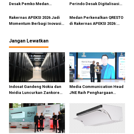
Regional Sumatera 2026 di
Desak Pemko Medan
Perindo Desak Digitalisasi
Palembang
Terapkan QRESTO
Pajak, APBD Medan 2025
Tetap Disahkan
Rakernas APEKSI 2026 Jadi
Medan Perkenalkan QRESTO
Momentum Berbagi Inovasi,
di Rakernas APEKSI 2026:
BPKK Banda Aceh Pelajari
Terobosan Digital Pajak
QRESTO di Bapenda Kota
Daerah yang Bikin PAD Naik
Jangan Lewatkan
Medan
Drastis
Indosat Gandeng Nokia dan
Media Communication Head
Nvidia Luncurkan Zankore
JNE Raih Penghargaan
Siap Layani Pasar Global
Indonesia Public Relations
Top Leader 2026