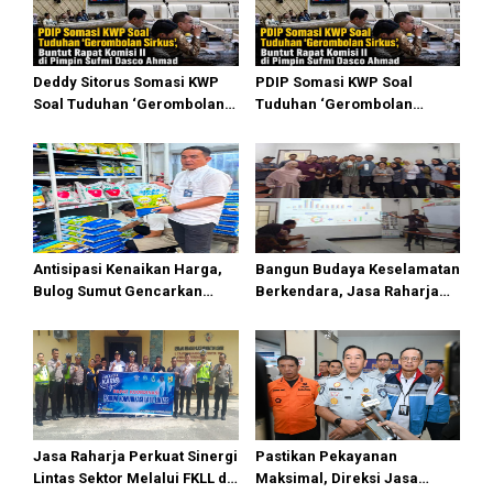
Deddy Sitorus Somasi KWP
PDIP Somasi KWP Soal
Soal Tuduhan ‘Gerombolan
Tuduhan ‘Gerombolan
Sirkus’, Buntut Rapat Komisi
Sirkus’, Buntut Rapat Komisi
II Dipimpin Sufmi Dasco
II Dipimpin Sufmi Dasco
Ahmad
Ahmad
Antisipasi Kenaikan Harga,
Bangun Budaya Keselamatan
Bulog Sumut Gencarkan
Berkendara, Jasa Raharja
Distribusi Beras SPHP dan
Gelar Safety Campaign di PT
Premium
Pasifik Medan Industri
Jasa Raharja Perkuat Sinergi
Pastikan Pekayanan
Lintas Sektor Melalui FKLL di
Maksimal, Direksi Jasa