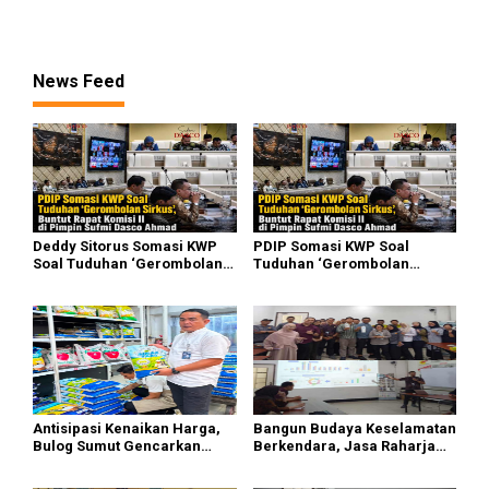
Serdang Bedagai
Raharja Tinjau Korban
Kebakaran KM Mutiara
Sentosa II
News Feed
Deddy Sitorus Somasi KWP
PDIP Somasi KWP Soal
Soal Tuduhan ‘Gerombolan
Tuduhan ‘Gerombolan
Sirkus’, Buntut Rapat Komisi
Sirkus’, Buntut Rapat Komisi
II Dipimpin Sufmi Dasco
II Dipimpin Sufmi Dasco
Ahmad
Ahmad
Antisipasi Kenaikan Harga,
Bangun Budaya Keselamatan
Bulog Sumut Gencarkan
Berkendara, Jasa Raharja
Distribusi Beras SPHP dan
Gelar Safety Campaign di PT
Premium
Pasifik Medan Industri