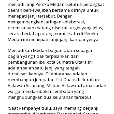
e
menjadi janji Pemko Medan. Seluruh perangkat
r
daerah berkewajiban bersama dirinya untuk
t
menepati janji tersebut. Dengan
a
mengembangkan jaringan kolaborasi,
h
a
perencanaan matang disertai target yang jelas,
p
secara bertahap orang nomor satu di Pemko
,
Medan ini menepati janji-janji kampanyenya.
B
o
Menjadikan Medan bagian Utara sebagai
b
bagian yang tidak terpisahkan dari
b
pembangunan ibu kota Sumatra Utara ini
y
adalah salah satu janji yang tengah
N
a
direalisasikannya. Di antaranya adalah
s
membangun Jembatan Titi Dua di Kelurahan
u
Belawan Sicanang, Medan Belawan. Lama sudah
t
warga mendambakan jembatan yang
i
menghubungkan dua kelurahan tersebut.
o
n
“Saat kampanye dulu, saya memang berjanji
T
e
memperbaiki Jembatan Sicanang ini. Setelah