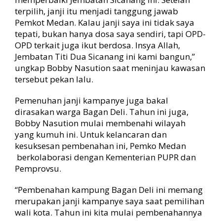
p
terpilih, janji itu menjadi tanggung jawab
a
Pemkot Medan. Kalau janji saya ini tidak saya
t
tepati, bukan hanya dosa saya sendiri, tapi OPD-
i
OPD terkait juga ikut berdosa. Insya Allah,
J
Jembatan Titi Dua Sicanang ini kami bangun,”
a
ungkap Bobby Nasution saat meninjau kawasan
n
j
tersebut pekan lalu.
i
-
Pemenuhan janji kampanye juga bakal
j
dirasakan warga Bagan Deli. Tahun ini juga,
a
Bobby Nasution mulai membenahi wilayah
n
yang kumuh ini. Untuk kelancaran dan
j
kesuksesan pembenahan ini, Pemko Medan
i
berkolaborasi dengan Kementerian PUPR dan
K
a
Pemprovsu.
m
p
“Pembenahan kampung Bagan Deli ini memang
a
merupakan janji kampanye saya saat pemilihan
n
wali kota. Tahun ini kita mulai pembenahannya
y