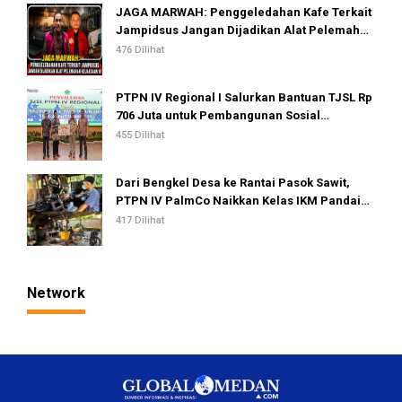
JAGA MARWAH: Penggeledahan Kafe Terkait
Jampidsus Jangan Dijadikan Alat Pelemahan
Kejaksaan RI
476 Dilihat
PTPN IV Regional I Salurkan Bantuan TJSL Rp
706 Juta untuk Pembangunan Sosial
Berkelanjutan
455 Dilihat
Dari Bengkel Desa ke Rantai Pasok Sawit,
PTPN IV PalmCo Naikkan Kelas IKM Pandai
Besi
417 Dilihat
Network