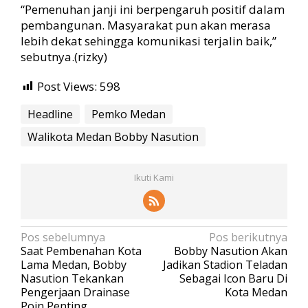
“Pemenuhan janji ini berpengaruh positif dalam
pembangunan. Masyarakat pun akan merasa
lebih dekat sehingga komunikasi terjalin baik,”
sebutnya.(rizky)
Post Views:
598
Headline
Pemko Medan
Walikota Medan Bobby Nasution
Ikuti Kami
N
Pos sebelumnya
Pos berikutnya
Saat Pembenahan Kota
Bobby Nasution Akan
a
Lama Medan, Bobby
Jadikan Stadion Teladan
v
Nasution Tekankan
Sebagai Icon Baru Di
Pengerjaan Drainase
Kota Medan
i
Poin Penting