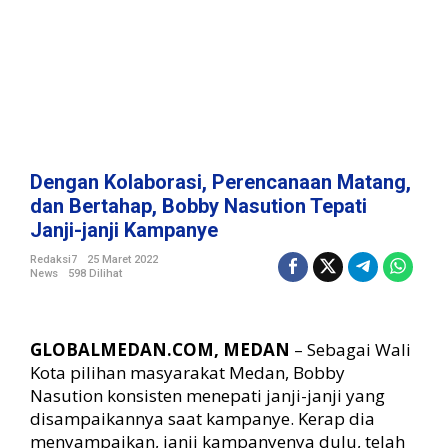
P
e
r
e
n
c
a
n
a
Dengan Kolaborasi, Perencanaan Matang,
a
dan Bertahap, Bobby Nasution Tepati
n
Janji-janji Kampanye
M
a
Redaksi7
25 Maret 2022
t
News
598 Dilihat
a
n
g
GLOBALMEDAN.COM, MEDAN
– Sebagai Wali
,
Kota pilihan masyarakat Medan, Bobby
d
a
Nasution konsisten menepati janji-janji yang
n
disampaikannya saat kampanye. Kerap dia
B
menyampaikan, janji kampanyenya dulu, telah