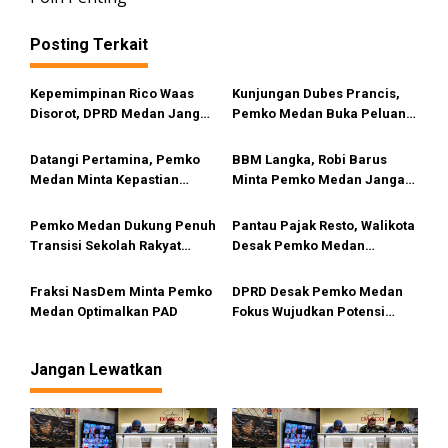
g
a
Posting Terkait
s
i
Kepemimpinan Rico Waas
Kunjungan Dubes Prancis,
Disorot, DPRD Medan Jangan
Pemko Medan Buka Peluang
p
Ragu Gunakan Hak Interplasi
Kerja Sama Pendidikan
o
Hingga Industri Kreatif
Datangi Pertamina, Pemko
BBM Langka, Robi Barus
s
Medan Minta Kepastian
Minta Pemko Medan Jangan
Penyebab Antrean Panjang
Diam
BBM di SPBU
Pemko Medan Dukung Penuh
Pantau Pajak Resto, Walikota
Transisi Sekolah Rakyat
Desak Pemko Medan
Permanen
Terapkan QRESTO
Fraksi NasDem Minta Pemko
DPRD Desak Pemko Medan
Medan Optimalkan PAD
Fokus Wujudkan Potensi
Wisata Bahari di Medan
Utara
Jangan Lewatkan