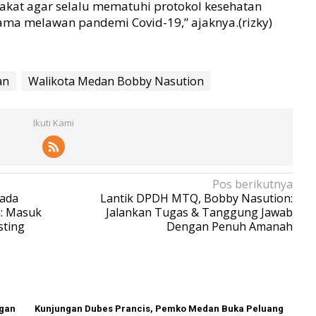
akat agar selalu mematuhi protokol kesehatan
ama melawan pandemi Covid-19,” ajaknya.(rizky)
an
Walikota Medan Bobby Nasution
Ikuti Kami
Pos berikutnya
pada
Lantik DPDH MTQ, Bobby Nasution:
: Masuk
Jalankan Tugas & Tanggung Jawab
sting
Dengan Penuh Amanah
ngan
Kunjungan Dubes Prancis, Pemko Medan Buka Peluang