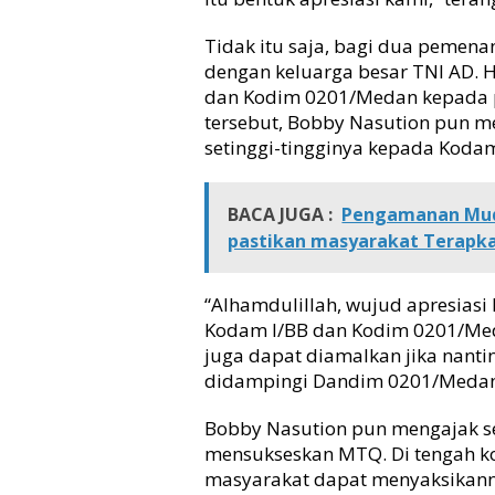
n
a
Tidak itu saja, bagi dua pemen
n
dengan keluarga besar TNI AD. 
g
dan Kodim 0201/Medan kepada pa
B
tersebut, Bobby Nasution pun m
e
b
setinggi-tingginya kepada Koda
a
s
M
BACA JUGA :
Pengamanan Mudi
a
pastikan masyarakat Terapk
s
u
k
“Alhamdulillah, wujud apresiasi 
P
Kodam I/BB dan Kodim 0201/Meda
T
juga dapat diamalkan jika nant
N
didampingi Dandim 0201/Medan K
&
G
Bobby Nasution pun mengajak s
a
mensukseskan MTQ. Di tengah k
b
u
masyarakat dapat menyaksikann