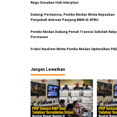
i
Ragu Gunakan Hak Interplasi
p
Datangi Pertamina, Pemko Medan Minta Kepastian
o
Penyebab Antrean Panjang BBM di SPBU
s
Pemko Medan Dukung Penuh Transisi Sekolah Raky
Permanen
Fraksi NasDem Minta Pemko Medan Optimalkan PA
Jangan Lewatkan