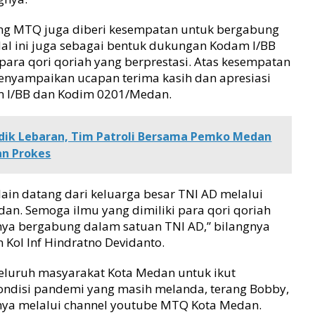
ang MTQ juga diberi kesempatan untuk bergabung
Hal ini juga sebagai bentuk dukungan Kodam I/BB
ra qori qoriah yang berprestasi. Atas kesempatan
enyampaikan ucapan terima kasih dan apresiasi
m I/BB dan Kodim 0201/Medan.
k Lebaran, Tim Patroli Bersama Pemko Medan
an Prokes
lain datang dari keluarga besar TNI AD melalui
n. Semoga ilmu yang dimiliki para qori qoriah
inya bergabung dalam satuan TNI AD,” bilangnya
ol Inf Hindratno Devidanto.
eluruh masyarakat Kota Medan untuk ikut
ondisi pandemi yang masih melanda, terang Bobby,
ya melalui channel youtube MTQ Kota Medan.