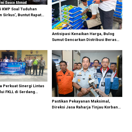
i KWP Soal Tuduhan
 Sirkus’, Buntut Rapat
ipimpin Sufmi Dasco
Antisipasi Kenaikan Harga, Bulog
Sumut Gencarkan Distribusi Beras
SPHP dan Premium
a Perkuat Sinergi Lintas
lui FKLL di Serdang
Pastikan Pekayanan Maksimal,
Direksi Jasa Raharja Tinjau Korban
Kebakaran KM Mutiara Sentosa II