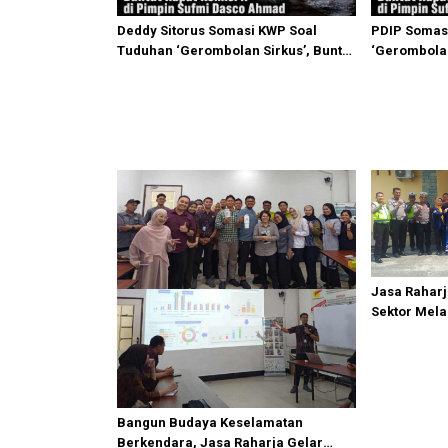
Deddy Sitorus Somasi KWP Soal
PDIP Somas
Tuduhan ‘Gerombolan Sirkus’, Buntut
‘Gerombolan
Rapat Komisi II Dipimpin Sufmi Dasco
Komisi II D
Ahmad
Ahmad
Jasa Raharj
Sektor Mela
Bedagai
Bangun Budaya Keselamatan
Berkendara, Jasa Raharja Gelar