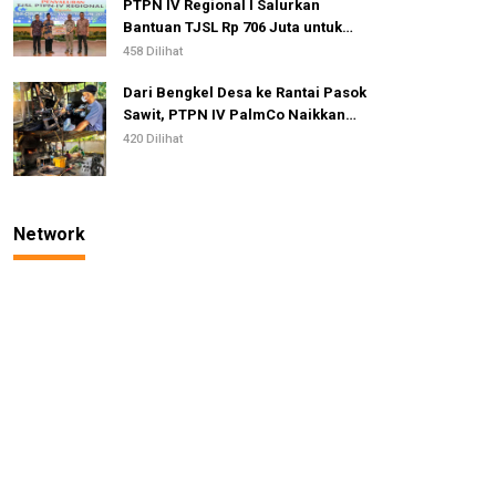
PTPN IV Regional I Salurkan
Bantuan TJSL Rp 706 Juta untuk
Pembangunan Sosial
458 Dilihat
Berkelanjutan
Dari Bengkel Desa ke Rantai Pasok
Sawit, PTPN IV PalmCo Naikkan
Kelas IKM Pandai Besi
420 Dilihat
Network