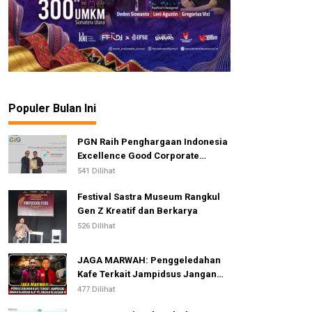
Populer Bulan Ini
PGN Raih Penghargaan Indonesia
Excellence Good Corporate
Governance Awards 2026
541 Dilihat
Festival Sastra Museum Rangkul
Gen Z Kreatif dan Berkarya
526 Dilihat
JAGA MARWAH: Penggeledahan
Kafe Terkait Jampidsus Jangan
Dijadikan Alat Pelemahan
477 Dilihat
Kejaksaan RI