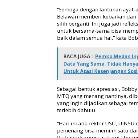
o
“Semoga dengan lantunan ayat-
r
Belawan memberi kebaikan dan 
i
silih berganti. Ini juga jadi ref
/
untuk bersama-sama bisa memp
Q
o
baik dalam semua hal,” kata Bob
r
i
a
BACA JUGA :
Pemko Medan Ingi
h
Data Yang Sama, Tidak Hanya
T
Untuk Atasi Kesenjangan Sosi
e
r
b
Sebagai bentuk apresiasi, Bobb
a
MTQ yang menang nantinya, dibe
i
yang ingin dijadikan sebagai te
k
terlebih dahulu.
,
P
“Hari ini ada rektor USU, UINSU 
e
m
pemenang bisa memilih satu dari 
e
Itu bentuk apresiasi kami,” teran