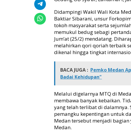
y
N
Didampingi Wakil Wali Kota Med
a
Baktiar Sibarani, unsur Forkop
s
tokoh masyarakat serta sejumlah
u
t
memukul bedug sebagi pertanda
i
Jum’at (25/2) mendatang. Dihar
o
melahirkan qori qoriah terba
n
dikenal hingga tingkat internasio
H
a
r
BACA JUGA :
Pemko Medan Apr
a
Badai Kehidupan"
p
L
a
Melalui digelarnya MTQ di Med
h
membawa banyak kebaikan. Tidak
i
yang telah terlibat di dalamny
r
k
pemangku kepentingan untuk da
a
Medan tersebut menjadi bagian 
n
Medan.
Q