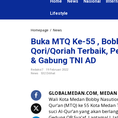
Home
News
Nasional
Intern
Lifestyle
Homepage
/
News
B
u
Buka MTQ Ke-55 , Bobb
k
a
Qori/Qoriah Terbaik,
M
T
& Gabung TNI AD
Q
K
Redaksi7
19 Februari 2022
e
News
532 Dilihat
-
5
5
GLOBALMEDAN.COM, MEDAN
,
Wali Kota Medan Bobby Nasutio
B
o
Qur’an (MTQ) ke 55 Kota Medan T
b
suci Al-Qur’an yang akan berlan
b
Gedung OB Sya’af, Lantamal I, 