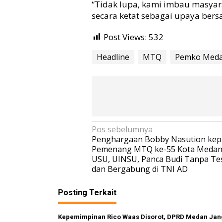
n
“Tidak lupa, kami imbau masyar
g
secara ketat sebagai upaya bers
T
N
Post Views:
532
I
A
Headline
MTQ
Pemko Med
D
N
Pos sebelumnya
Penghargaan Bobby Nasution ke
a
Pemenang MTQ ke-55 Kota Medan
v
USU, UINSU, Panca Budi Tanpa Te
dan Bergabung di TNI AD
i
g
Posting Terkait
a
s
Kepemimpinan Rico Waas Disorot, DPRD Medan Ja