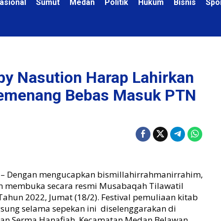
asional
Sumut
Medan
Politik
Hukum
Bisnis
Spo
y Nasution Harap Lahirkan
 Pemenang Bebas Masuk PTN
– Dengan mengucapkan bismillahirrahmanirrahim,
n membuka secara resmi Musabaqah Tilawatil
ahun 2022, Jumat (18/2). Festival pemuliaan kitab
gsung selama sepekan ini diselenggarakan di
Jalan Serma Hanafiah, Kecamatan Medan Belawan.