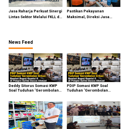
Jasa Raharja Perkuat Sinergi
Pastikan Pekayanan
Lintas Sektor Melalui FKLL di
Maksimal, Direksi Jasa
Serdang Bedagai
Raharja Tinjau Korban
Kebakaran KM Mutiara
Sentosa II
News Feed
Deddy Sitorus Somasi KWP
PDIP Somasi KWP Soal
Soal Tuduhan ‘Gerombolan
Tuduhan ‘Gerombolan
Sirkus’, Buntut Rapat Komisi
Sirkus’, Buntut Rapat Komisi
II Dipimpin Sufmi Dasco
II Dipimpin Sufmi Dasco
Ahmad
Ahmad