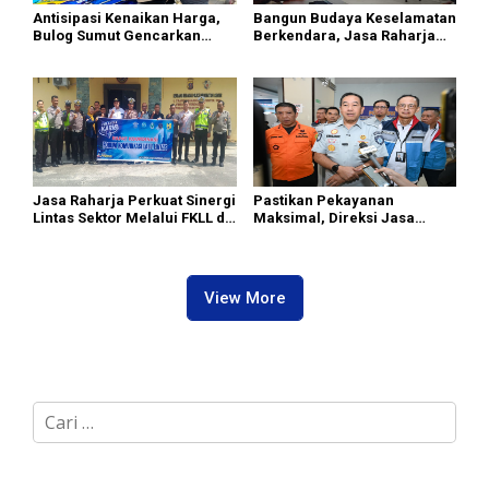
Antisipasi Kenaikan Harga,
Bangun Budaya Keselamatan
Bulog Sumut Gencarkan
Berkendara, Jasa Raharja
Distribusi Beras SPHP dan
Gelar Safety Campaign di PT
Premium
Pasifik Medan Industri
Jasa Raharja Perkuat Sinergi
Pastikan Pekayanan
Lintas Sektor Melalui FKLL di
Maksimal, Direksi Jasa
Serdang Bedagai
Raharja Tinjau Korban
Kebakaran KM Mutiara
Sentosa II
View More
C
a
r
i