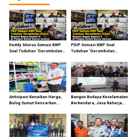
Deddy Sitorus Somasi KWP
PDIP Somasi KWP Soal
Soal Tuduhan ‘Gerombolan
Tuduhan ‘Gerombolan
Sirkus’, Buntut Rapat Komisi
Sirkus’, Buntut Rapat Komisi
II Dipimpin Sufmi Dasco
II Dipimpin Sufmi Dasco
Ahmad
Ahmad
Antisipasi Kenaikan Harga,
Bangun Budaya Keselamatan
Bulog Sumut Gencarkan
Berkendara, Jasa Raharja
Distribusi Beras SPHP dan
Gelar Safety Campaign di PT
Premium
Pasifik Medan Industri