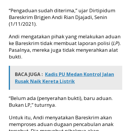
M
M
“Pengaduan sudah diterima,” ujar Dirtipidum
y
Bareskrim Brigjen Andi Rian Djajadi, Senin
a
(1/11/2021).
n
g
Andi mengatakan pihak yang melakukan aduan
D
i
ke Bareskrim tidak membuat laporan polisi (
LP
).
d
Pasalnya, mereka juga tidak menyerahkan alat
u
bukti.
g
a
C
BACA JUGA :
Kadis PU Medan Kontrol Jalan
a
Rusak Naik Kereta Listrik
b
u
l
“Belum ada (penyerahan bukti), baru aduan.
i
Bukan LP,” tuturnya.
A
n
Untuk itu, Andi menyatakan Bareskrim akan
a
memproses aduan dugaan pencabulan anak
k
tersebut. Dia menyebut pihaknya akan