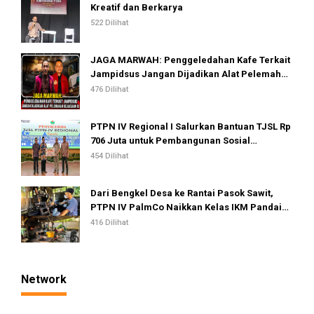
Kreatif dan Berkarya
522 Dilihat
JAGA MARWAH: Penggeledahan Kafe Terkait
Jampidsus Jangan Dijadikan Alat Pelemahan
Kejaksaan RI
476 Dilihat
PTPN IV Regional I Salurkan Bantuan TJSL Rp
706 Juta untuk Pembangunan Sosial
Berkelanjutan
454 Dilihat
Dari Bengkel Desa ke Rantai Pasok Sawit,
PTPN IV PalmCo Naikkan Kelas IKM Pandai
Besi
416 Dilihat
Network