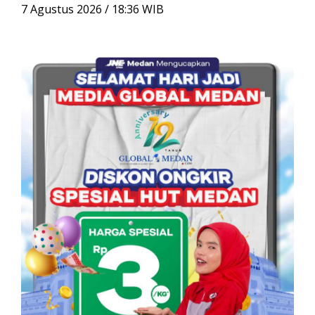
u
7 Agustus 2026 / 18:36 WIB
n
t
u
k
: