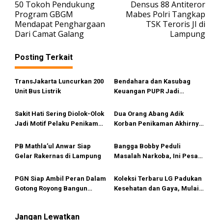
50 Tokoh Pendukung
Densus 88 Antiteror
a
Program GBGM
Mabes Polri Tangkap
v
Mendapat Penghargaan
TSK Teroris JI di
Dari Camat Galang
Lampung
i
g
Posting Terkait
a
s
TransJakarta Luncurkan 200
Bendahara dan Kasubag
i
Unit Bus Listrik
Keuangan PUPR Jadi
Tersangka
p
Sakit Hati Sering Diolok-Olok
Dua Orang Abang Adik
o
Jadi Motif Pelaku Penikaman
Korban Penikaman Akhirnya
s
Anak
Meninggal
PB Mathla’ul Anwar Siap
Bangga Bobby Peduli
Gelar Rakernas di Lampung
Masalah Narkoba, Ini Pesan
Bang Fauzi
PGN Siap Ambil Peran Dalam
Koleksi Terbaru LG Padukan
Gotong Royong Bangun
Kesehatan dan Gaya, Mulai
Jargas Nasional Untuk
Tersedia di Sumut
Kurangi Subsidi Energi
Jangan Lewatkan