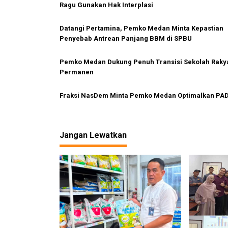
s
l
Ragu Gunakan Hak Interplasi
a
i
n
p
Datangi Pertamina, Pemko Medan Minta Kepastian
P
Penyebab Antrean Panjang BBM di SPBU
u
o
t
s
r
Pemko Medan Dukung Penuh Transisi Sekolah Raky
i
Permanen
H
i
Fraksi NasDem Minta Pemko Medan Optimalkan PA
j
a
u
D
Jangan Lewatkan
i
b
o
n
g
k
a
r