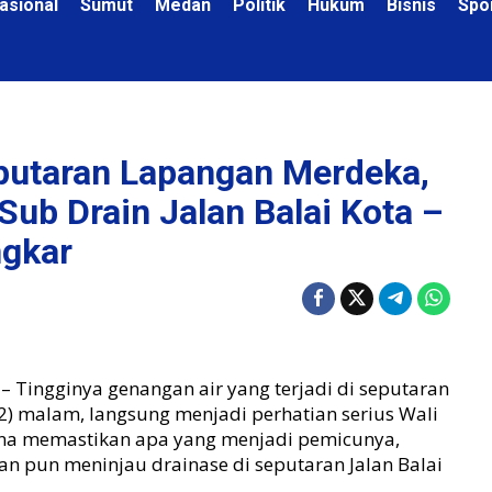
asional
Sumut
Medan
Politik
Hukum
Bisnis
Spo
putaran Lapangan Merdeka,
ub Drain Jalan Balai Kota –
ngkar
– Tingginya genangan air yang terjadi di seputaran
) malam, langsung menjadi perhatian serius Wali
na memastikan apa yang menjadi pemicunya,
n pun meninjau drainase di seputaran Jalan Balai