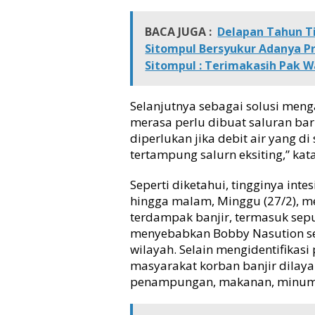
,
B
BACA JUGA :
Delapan Tahun T
o
Sitompul Bersyukur Adanya P
b
Sitompul : Terimakasih Pak W
b
y
N
Selanjutnya sebagai solusi meng
a
merasa perlu dibuat saluran ba
s
diperlukan jika debit air yang d
u
tertampung salurn eksiting,” ka
t
i
o
Seperti diketahui, tingginya int
n
hingga malam, Minggu (27/2), m
M
terdampak banjir, termasuk sep
i
menyebabkan Bobby Nasution sel
n
wilayah. Selain mengidentifikas
t
masyarakat korban banjir dilaya
a
penampungan, makanan, minuman
S
u
b