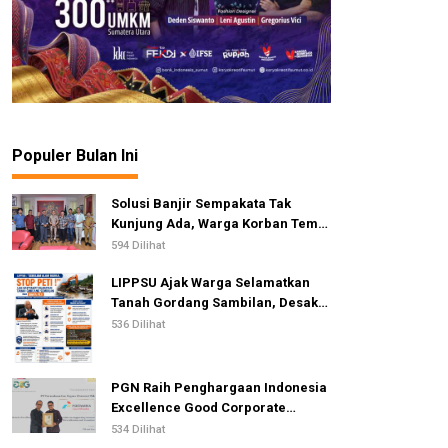
Populer Bulan Ini
Solusi Banjir Sempakata Tak
Kunjung Ada, Warga Korban Temui
Ketua DPRD Kota Medan
594 Dilihat
LIPPSU Ajak Warga Selamatkan
Tanah Gordang Sambilan, Desak
Perang Total Melawan Mafia PETI
536 Dilihat
PGN Raih Penghargaan Indonesia
Excellence Good Corporate
Governance Awards 2026
534 Dilihat