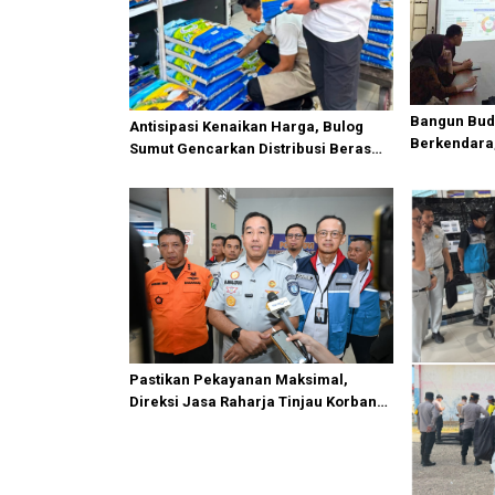
Bangun Bud
Antisipasi Kenaikan Harga, Bulog
Berkendara,
Sumut Gencarkan Distribusi Beras
Safety Camp
SPHP dan Premium
Industri
Pastikan Pekayanan Maksimal,
Direksi Jasa Raharja Tinjau Korban
Kebakaran KM Mutiara Sentosa II