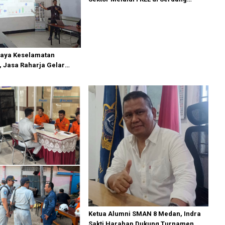
Bedagai
aya Keselamatan
 Jasa Raharja Gelar
aign di PT Pasifik Medan
Ketua Alumni SMAN 8 Medan, Indra
Sakti Harahap Dukung Turnamen