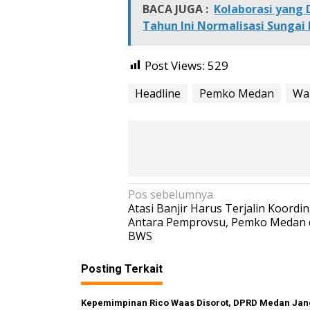
D
BACA JUGA :
Kolaborasi yang
r
Tahun Ini Normalisasi Sungai
a
i
n
Post Views:
529
J
a
Headline
Pemko Medan
Wa
l
a
n
B
a
l
a
N
Pos sebelumnya
i
Atasi Banjir Harus Terjalin Koordin
a
K
Antara Pemprovsu, Pemko Medan
o
v
BWS
t
i
a
Posting Terkait
-
g
J
a
a
Kepemimpinan Rico Waas Disorot, DPRD Medan Ja