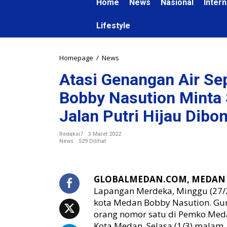
Home
News
Nasional
Intern
Lifestyle
Homepage
/
News
A
t
Atasi Genangan Air Se
a
s
Bobby Nasution Minta S
i
G
Jalan Putri Hijau Dibo
e
n
Redaksi7
3 Maret 2022
a
News
529 Dilihat
n
g
a
GLOBALMEDAN.COM, MEDAN
n
Lapangan Merdeka, Minggu (27/2
A
i
kota Medan Bobby Nasution. Gu
r
orang nomor satu di Pemko Meda
S
Kota Medan, Selasa (1/3) malam.