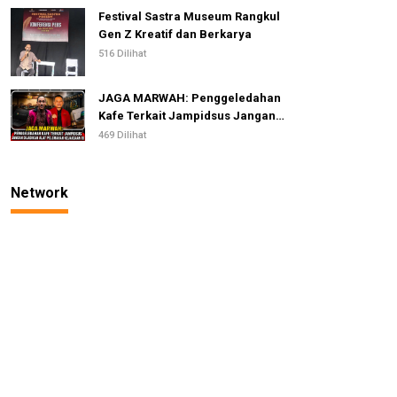
Festival Sastra Museum Rangkul
Gen Z Kreatif dan Berkarya
516 Dilihat
JAGA MARWAH: Penggeledahan
Kafe Terkait Jampidsus Jangan
Dijadikan Alat Pelemahan
469 Dilihat
Kejaksaan RI
Network