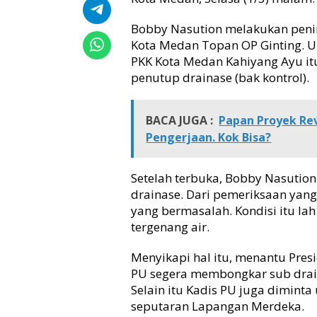
e
p
Bobby Nasution melakukan peni
u
Kota Medan Topan OP Ginting. U
t
PKK Kota Medan Kahiyang Ayu i
a
r
penutup drainase (bak kontrol).
a
n
L
BACA JUGA :
Papan Proyek Re
a
Pengerjaan. Kok Bisa?
p
a
n
Setelah terbuka, Bobby Nasutio
g
drainase. Dari pemeriksaan yang
a
yang bermasalah. Kondisi itu 
n
tergenang air.
M
e
Menyikapi hal itu, menantu Pre
r
PU segera membongkar sub drain 
d
e
Selain itu Kadis PU juga dimint
k
seputaran Lapangan Merdeka.
a