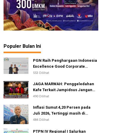
Populer Bulan Ini
PGN Raih Penghargaan Indonesia
Excellence Good Corporate
Governance Awards 2026
553 Dilihat
JAGA MARWAH: Penggeledahan
Kafe Terkait Jampidsus Jangan
Dijadikan Alat Pelemahan
490 Dilihat
Kejaksaan RI
Inflasi Sumut 4,20 Persen pada
Juli 2026, Tertinggi masih di
Gunungsitoli
484 Dilihat
PTPN IV Regional I Salurkan