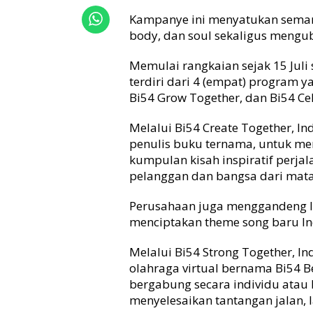
e
Kampanye ini menyatukan sema
d
o
body, dan soul sekaligus mengub
o
,
Memulai rangkaian sejak 15 Jul
B
terdiri dari 4 (empat) program y
e
Bi54 Grow Together, dan Bi54 Ce
r
d
Melalui Bi54 Create Together, 
a
penulis buku ternama, untuk me
y
kumpulan kisah inspiratif perj
a
k
pelanggan dan bangsa dari mata
a
n
Perusahaan juga menggandeng I
d
menciptakan theme song baru In
a
n
Melalui Bi54 Strong Together, 
U
olahraga virtual bernama Bi54 
b
bergabung secara individu atau 
a
h
menyelesaikan tantangan jalan, l
I