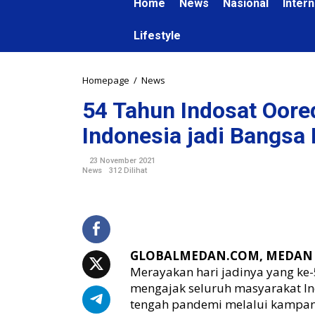
Home
News
Nasional
Intern
Lifestyle
Homepage
/
News
5
4
54 Tahun Indosat Oor
T
a
Indonesia jadi Bangsa 
h
u
23 November 2021
n
News
312 Dilihat
I
n
d
o
s
a
GLOBALMEDAN.COM, MEDAN
t
Merayakan hari jadinya yang ke-
O
mengajak seluruh masyarakat In
o
tengah pandemi melalui kampany
r