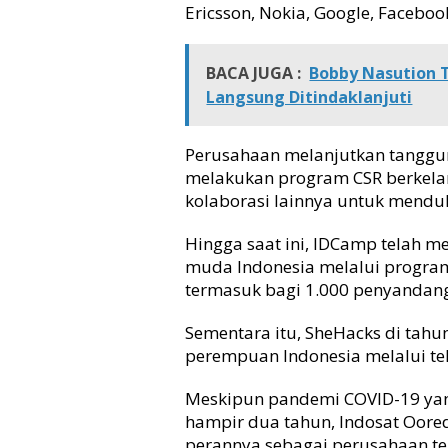
Ericsson, Nokia, Google, Facebook
BACA JUGA :
Bobby Nasution T
Langsung Ditindaklanjuti
Perusahaan melanjutkan tanggu
melakukan program CSR berkelan
kolaborasi lainnya untuk mendu
Hingga saat ini, IDCamp telah m
muda Indonesia melalui program p
termasuk bagi 1.000 penyandang 
Sementara itu, SheHacks di tah
perempuan Indonesia melalui te
Meskipun pandemi COVID-19 yan
hampir dua tahun, Indosat Oore
perannya sebagai perusahaan tel