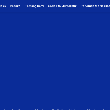
deks
Redaksi
Tentang Kami
Kode Etik Jurnalistik
Pedoman Media Sib