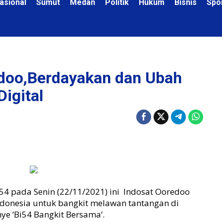
asional
Sumut
Medan
Politik
Hukum
Bisnis
Spo
edoo,Berdayakan dan Ubah
Digital
54 pada Senin (22/11/2021) ini Indosat Ooredoo
donesia untuk bangkit melawan tantangan di
e ‘Bi54 Bangkit Bersama’.