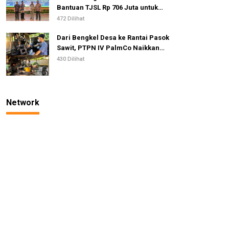
Bantuan TJSL Rp 706 Juta untuk
Pembangunan Sosial
472 Dilihat
Berkelanjutan
Dari Bengkel Desa ke Rantai Pasok
Sawit, PTPN IV PalmCo Naikkan
Kelas IKM Pandai Besi
430 Dilihat
Network