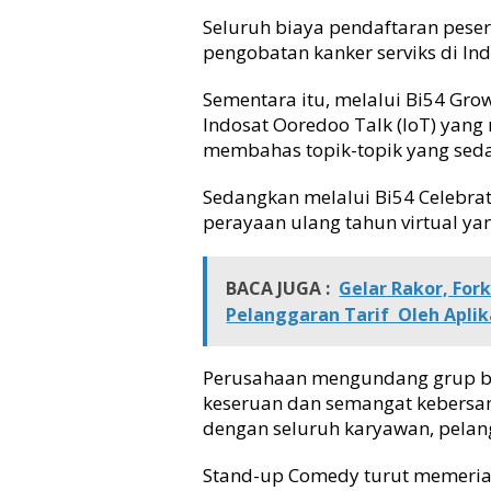
n
Seluruh biaya pendaftaran pese
d
pengobatan kanker serviks di In
o
n
Sementara itu, melalui Bi54 Gr
e
Indosat Ooredoo Talk (IoT) yang
s
membahas topik-topik yang sedan
i
a
Sedangkan melalui Bi54 Celebra
j
a
perayaan ulang tahun virtual ya
d
i
B
BACA JUGA :
Gelar Rakor, For
a
Pelanggaran Tarif Oleh Aplik
n
g
s
Perusahaan mengundang grup ban
a
keseruan dan semangat kebersa
D
dengan seluruh karyawan, pelan
i
g
Stand-up Comedy turut memeriah
i