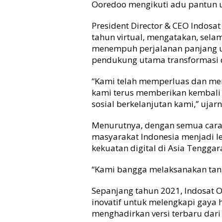
Ooredoo mengikuti adu pantun 
t
a
President Director & CEO Indos
l
tahun virtual, mengatakan, selam
menempuh perjalanan panjang u
pendukung utama transformasi d
“Kami telah memperluas dan men
kami terus memberikan kembali 
sosial berkelanjutan kami,” ujarn
Menurutnya, dengan semua cara
masyarakat Indonesia menjadi le
kekuatan digital di Asia Tenggar
“Kami bangga melaksanakan tang
Sepanjang tahun 2021, Indosat O
inovatif untuk melengkapi gaya 
menghadirkan versi terbaru dari