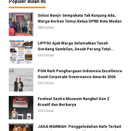
Populer Bulan Ini
Solusi Banjir Sempakata Tak Kunjung Ada,
Warga Korban Temui Ketua DPRD Kota Medan
598 Dilihat
LIPPSU Ajak Warga Selamatkan Tanah
Gordang Sambilan, Desak Perang Total
Melawan Mafia PETI
539 Dilihat
PGN Raih Penghargaan Indonesia Excellence
Good Corporate Governance Awards 2026
536 Dilihat
Festival Sastra Museum Rangkul Gen Z
Kreatif dan Berkarya
518 Dilihat
JAGA MARWAH: Penggeledahan Kafe Terkait