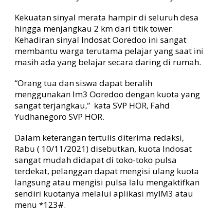
m
a
Kekuatan sinyal merata hampir di seluruh desa
k
hingga menjangkau 2 km dari titik tower.
i
Kehadiran sinyal Indosat Ooredoo ini sangat
n
membantu warga terutama pelajar yang saat ini
B
a
masih ada yang belajar secara daring di rumah.
n
y
“Orang tua dan siswa dapat beralih
a
menggunakan Im3 Ooredoo dengan kuota yang
k
sangat terjangkau,” kata
SVP HOR,
Fahd
Yudhanegoro SVP HOR.
Dalam keterangan tertulis diterima redaksi,
Rabu ( 10/11/2021) disebutkan, k
uota Indosat
sangat mudah didapat di toko-toko pulsa
terdekat, pelanggan dapat mengisi ulang kuota
langsung atau mengisi pulsa lalu mengaktifkan
sendiri kuotanya melalui aplikasi myIM3 atau
menu *123#.