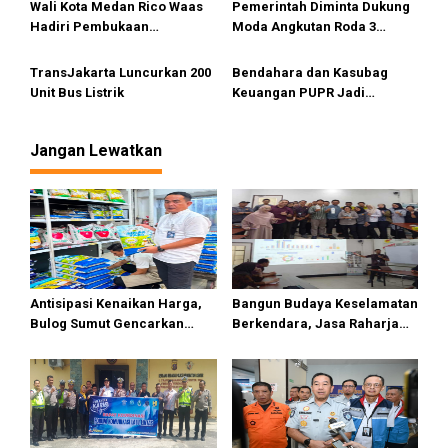
s
Conference 2025
Wali Kota Medan Rico Waas
Pemerintah Diminta Dukung
Hadiri Pembukaan
Moda Angkutan Roda 3
Muskomwil 1 APEKSI di
Beraplikasi
Bukittinggi
TransJakarta Luncurkan 200
Bendahara dan Kasubag
Unit Bus Listrik
Keuangan PUPR Jadi
Tersangka
Jangan Lewatkan
Antisipasi Kenaikan Harga,
Bangun Budaya Keselamatan
Bulog Sumut Gencarkan
Berkendara, Jasa Raharja
Distribusi Beras SPHP dan
Gelar Safety Campaign di PT
Premium
Pasifik Medan Industri