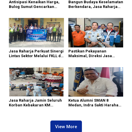
Antisipasi Kenaikan Harga,
Bangun Budaya Keselamatan
Bulog Sumut Gencarkan
Berkendara, Jasa Raharja
Distribusi Beras SPHP dan
Gelar Safety Campaign di PT
Premium
Pasifik Medan Industri
Jasa Raharja Perkuat Sinergi
Pastikan Pekayanan
Lintas Sektor Melalui FKLL di
Maksimal, Direksi Jasa
Serdang Bedagai
Raharja Tinjau Korban
Kebakaran KM Mutiara
Sentosa II
Jasa Raharja Jamin Seluruh
Ketua Alumni SMAN 8
Korban Kebakaran KM
Medan, Indra Sakti Harahap
Mutiara Sentosa II di
Dukung Turnamen Catur
Perairan Sumenep
SIWO PWI Sumut 2026
View More