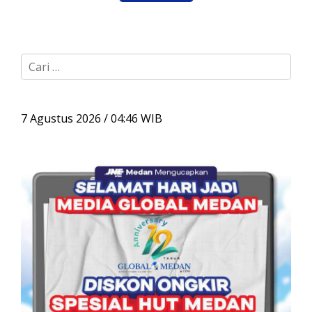
C
a
r
i
u
7 Agustus 2026 / 04:46 WIB
n
t
u
k
: