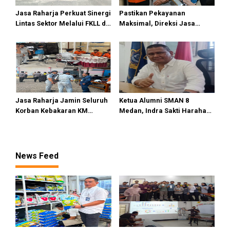
Jasa Raharja Perkuat Sinergi
Pastikan Pekayanan
Lintas Sektor Melalui FKLL di
Maksimal, Direksi Jasa
Serdang Bedagai
Raharja Tinjau Korban
Kebakaran KM Mutiara
Sentosa II
Jasa Raharja Jamin Seluruh
Ketua Alumni SMAN 8
Korban Kebakaran KM
Medan, Indra Sakti Harahap
Mutiara Sentosa II di
Dukung Turnamen Catur
Perairan Sumenep
SIWO PWI Sumut 2026
News Feed