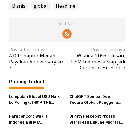
Bisnis
global
Headline
Ikuti Kami
N
Pos sebelumnya
Pos berikutnya
AXCI Chapter Medan
Wisuda 1.096 lulusan,
a
Rayakan Anniversary ke
USM Indonesia Siap jadi
v
3
Center of Excellence
i
Posting Terkait
g
a
Lompatan Global USU Naik
ChatGPT Sempat Down
s
ke Peringkat 401+ THE
Secara Global, Pengguna
i
Impact Rankings 2026
dapat Pesan Error
p
ParagonCorp Wakili
UiPath Percepat Proses
Indonesia di MIA
Bisnis dan Dukung Migrasi
o
International Accountants
SAP