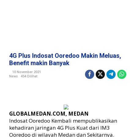
d
o
o
M
a
k
i
n
M
4G Plus Indosat Ooredoo Makin Meluas,
e
Benefit makin Banyak
l
u
10 November 2021
News
454 Dilihat
a
s
,
B
e
n
GLOBALMEDAN.COM, MEDAN
e
Indosat Ooredoo Kembali mempublikasikan
f
i
kehadiran jaringan 4G Plus Kuat dari IM3
t
Ooredoo di wilayah Medan dan Sekitarnya.