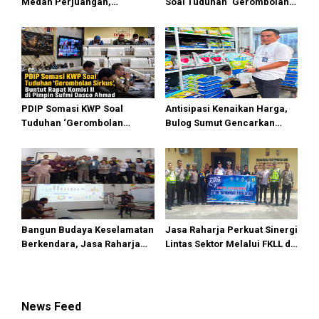
Medan Perjuangan,
Soal Tuduhan ‘Gerombolan
Zulkarnaen Janji
Sirkus’, Buntut Rapat Komisi
Perjuangkan Ruang Bermain
II Dipimpin Sufmi Dasco
Anak
Ahmad
PDIP Somasi KWP Soal
Antisipasi Kenaikan Harga,
Tuduhan ‘Gerombolan
Bulog Sumut Gencarkan
Sirkus’, Buntut Rapat Komisi
Distribusi Beras SPHP dan
II Dipimpin Sufmi Dasco
Premium
Ahmad
Bangun Budaya Keselamatan
Jasa Raharja Perkuat Sinergi
Berkendara, Jasa Raharja
Lintas Sektor Melalui FKLL di
Gelar Safety Campaign di PT
Serdang Bedagai
Pasifik Medan Industri
News Feed