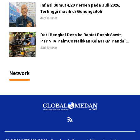
Inflasi Sumut 4,20 Persen pada Juli 2026,
Tertinggi masih di Gunungsitoli
462 Dilihat
Dari Bengkel Desa ke Rantai Pasok Sawit,
PTPN IV PalmCo Naikkan Kelas IKM Pandai
Besi
430 Dilihat
Network