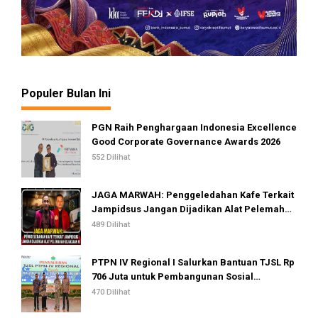
Populer Bulan Ini
PGN Raih Penghargaan Indonesia Excellence
Good Corporate Governance Awards 2026
552 Dilihat
JAGA MARWAH: Penggeledahan Kafe Terkait
Jampidsus Jangan Dijadikan Alat Pelemahan
Kejaksaan RI
489 Dilihat
PTPN IV Regional I Salurkan Bantuan TJSL Rp
706 Juta untuk Pembangunan Sosial
Berkelanjutan
470 Dilihat