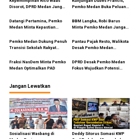
i
Kepemimpinan Rico Waas
Kunjungan Dubes Prancis,
Disorot, DPRD Medan Jangan
Pemko Medan Buka Peluang
p
Ragu Gunakan Hak Interplasi
Kerja Sama Pendidikan
o
Hingga Industri Kreatif
Datangi Pertamina, Pemko
BBM Langka, Robi Barus
s
Medan Minta Kepastian
Minta Pemko Medan Jangan
Penyebab Antrean Panjang
Diam
BBM di SPBU
Pemko Medan Dukung Penuh
Pantau Pajak Resto, Walikota
Transisi Sekolah Rakyat
Desak Pemko Medan
Permanen
Terapkan QRESTO
Fraksi NasDem Minta Pemko
DPRD Desak Pemko Medan
Medan Optimalkan PAD
Fokus Wujudkan Potensi
Wisata Bahari di Medan
Utara
Jangan Lewatkan
Sosialisasi Wasbang di
Deddy Sitorus Somasi KWP