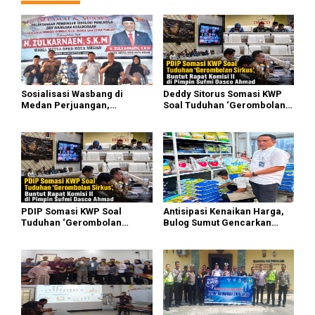
Sosialisasi Wasbang di
Deddy Sitorus Somasi KWP
Medan Perjuangan,
Soal Tuduhan ‘Gerombolan
Zulkarnaen Janji
Sirkus’, Buntut Rapat Komisi
Perjuangkan Ruang Bermain
II Dipimpin Sufmi Dasco
Anak
Ahmad
PDIP Somasi KWP Soal
Antisipasi Kenaikan Harga,
Tuduhan ‘Gerombolan
Bulog Sumut Gencarkan
Sirkus’, Buntut Rapat Komisi
Distribusi Beras SPHP dan
II Dipimpin Sufmi Dasco
Premium
Ahmad