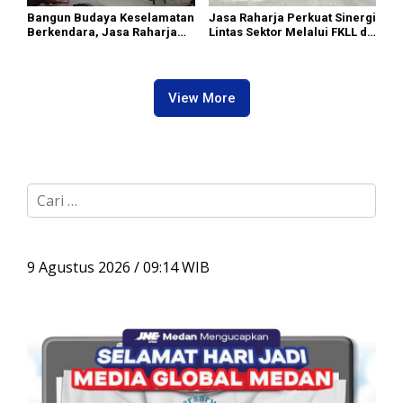
Bangun Budaya Keselamatan
Jasa Raharja Perkuat Sinergi
Berkendara, Jasa Raharja
Lintas Sektor Melalui FKLL di
Gelar Safety Campaign di PT
Serdang Bedagai
Pasifik Medan Industri
View More
C
a
r
i
u
9 Agustus 2026 / 09:14 WIB
n
t
u
k
: