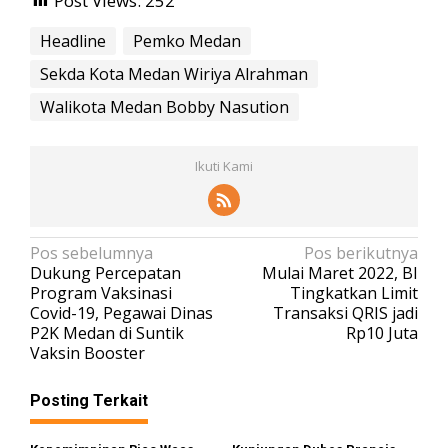
Post Views:
252
Headline
Pemko Medan
Sekda Kota Medan Wiriya Alrahman
Walikota Medan Bobby Nasution
Ikuti Kami
N
Pos sebelumnya
Pos berikutnya
Dukung Percepatan
Mulai Maret 2022, BI
a
Program Vaksinasi
Tingkatkan Limit
v
Covid-19, Pegawai Dinas
Transaksi QRIS jadi
P2K Medan di Suntik
Rp10 Juta
i
Vaksin Booster
g
a
Posting Terkait
s