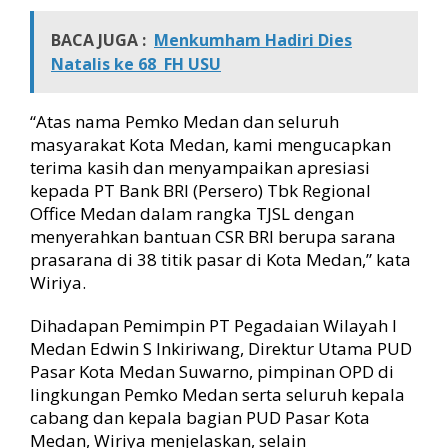
a
k
BACA JUGA :
Menkumham Hadiri Dies
a
Natalis ke 68 FH USU
t
S
e
“Atas nama Pemko Medan dan seluruh
m
masyarakat Kota Medan, kami mengucapkan
a
terima kasih dan menyampaikan apresiasi
k
kepada PT Bank BRI (Persero) Tbk Regional
i
Office Medan dalam rangka TJSL dengan
n
menyerahkan bantuan CSR BRI berupa sarana
N
y
prasarana di 38 titik pasar di Kota Medan,” kata
a
Wiriya.
m
a
Dihadapan Pemimpin PT Pegadaian Wilayah I
n
Medan Edwin S Inkiriwang, Direktur Utama PUD
B
Pasar Kota Medan Suwarno, pimpinan OPD di
e
lingkungan Pemko Medan serta seluruh kepala
r
cabang dan kepala bagian PUD Pasar Kota
b
e
Medan, Wiriya menjelaskan, selain