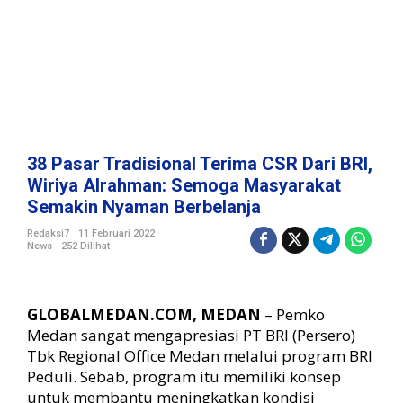
l
T
e
r
i
m
a
C
S
38 Pasar Tradisional Terima CSR Dari BRI,
R
Wiriya Alrahman: Semoga Masyarakat
D
Semakin Nyaman Berbelanja
a
r
Redaksi7
11 Februari 2022
i
News
252 Dilihat
B
R
I
GLOBALMEDAN.COM, MEDAN
– Pemko
,
Medan sangat mengapresiasi PT BRI (Persero)
W
i
Tbk Regional Office Medan melalui program BRI
r
Peduli. Sebab, program itu memiliki konsep
i
untuk membantu meningkatkan kondisi