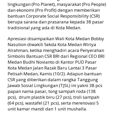
y
lingkungan (Pro Planet), masyarakat (Pro People)
a
dan ekonomi (Pro Profit) dengan memberikan
A
bantuan Corporate Social Responsibility (CSR)
l
berupa sarana dan prasarana kepada 38 pasar
r
a
tradisional yang ada di Kota Medan.
h
m
Apresiasi disampaikan Wali Kota Medan Bobby
a
Nasution diwakili Sekda Kota Medan Wiriya
n
Alrahman, ketika menghadiri acara Penyerahan
:
Simbolis Bantuan CSR BRI dari Regional CEO BRI
S
Medan Budhi Novianto di Kantor PUD Pasar
e
Kota Medan Jalan Razak Baru Lantai 3 Pasar
m
o
Petisah Medan, Kamis (10/2). Adapun bantuan
g
CSR yang diberikan dalam rangka Tanggung
a
Jawab Sosial Lingkungan (TJSL) ini yakni 38 pcs
M
papan nama pasar, tong sampah roda (138
a
pcs), drum plastik biru (27 pcs), troli sampah
s
(64 pcs), wastafel (21 pcs), serta merenovasi 5
y
a
unit kamar mandi dan 1 unit mushalla.
r