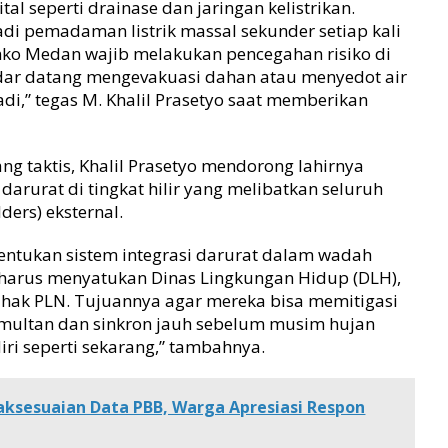
tal seperti drainase dan jaringan kelistrikan.
adi pemadaman listrik massal sekunder setiap kali
emko Medan wajib melakukan pencegahan risiko di
adar datang mengevakuasi dahan atau menyedot air
adi,” tegas M. Khalil Prasetyo saat memberikan
ang taktis, Khalil Prasetyo mendorong lahirnya
arurat di tingkat hilir yang melibatkan seluruh
ers) eksternal.
ntukan sistem integrasi darurat dalam wadah
i harus menyatukan Dinas Lingkungan Hidup (DLH),
hak PLN. Tujuannya agar mereka bisa memitigasi
multan dan sinkron jauh sebelum musim hujan
diri seperti sekarang,” tambahnya.
aksesuaian Data PBB, Warga Apresiasi Respon