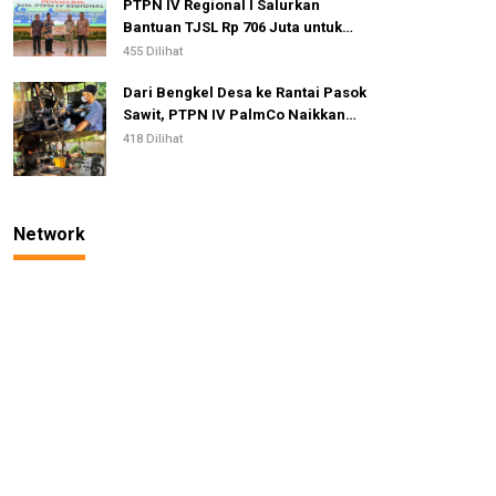
PTPN IV Regional I Salurkan
Bantuan TJSL Rp 706 Juta untuk
Pembangunan Sosial
455 Dilihat
Berkelanjutan
Dari Bengkel Desa ke Rantai Pasok
Sawit, PTPN IV PalmCo Naikkan
Kelas IKM Pandai Besi
418 Dilihat
Network