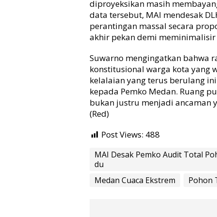
diproyeksikan masih membayangi 
data tersebut, MAI mendesak D
perantingan massal secara prop
akhir pekan demi meminimalisir
​Suwarno mengingatkan bahwa r
konstitusional warga kota yang 
kelalaian yang terus berulang i
kepada Pemko Medan. Ruang pub
bukan justru menjadi ancaman y
(Red)
Post Views:
488
MAI Desak Pemko Audit Total Po
du
Medan Cuaca Ekstrem
Pohon