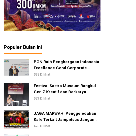
Populer Bulan Ini
PGN Raih Penghargaan Indonesia
Excellence Good Corporate
Governance Awards 2026
538 Dilihat
Festival Sastra Museum Rangkul
Gen Z Kreatif dan Berkarya
523 Dilihat
JAGA MARWAH: Penggeledahan
Kafe Terkait Jampidsus Jangan
Dijadikan Alat Pelemahan
476 Dilihat
Kejaksaan RI