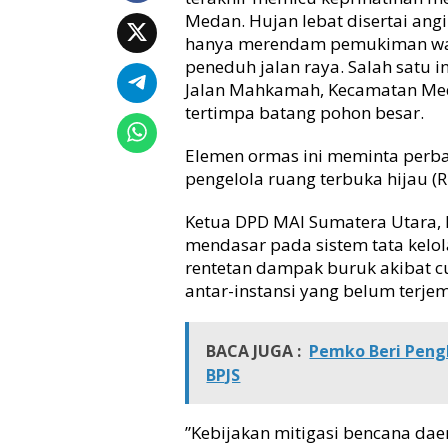
l
Medan. Hujan lebat disertai angi
P
hanya merendam pemukiman war
o
peneduh jalan raya. Salah satu 
h
Jalan Mahkamah, Kecamatan Med
o
tertimpa batang pohon besar.
n
R
Elemen ormas ini meminta perbai
a
pengelola ruang terbuka hijau 
w
a
n
​Ketua DPD MAI Sumatera Utara, 
T
mendasar pada sistem tata kelol
u
rentetan dampak buruk akibat cu
m
antar-instansi yang belum terje
b
a
n
BACA JUGA :
Pemko Beri Peng
g
BPJS
d
a
n
​”Kebijakan mitigasi bencana dae
B