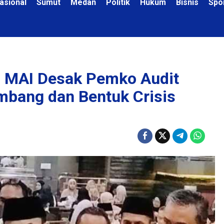
asional
Sumut
Medan
Politik
Hukum
Bisnis
Spo
 MAI Desak Pemko Audit
mbang dan Bentuk Crisis