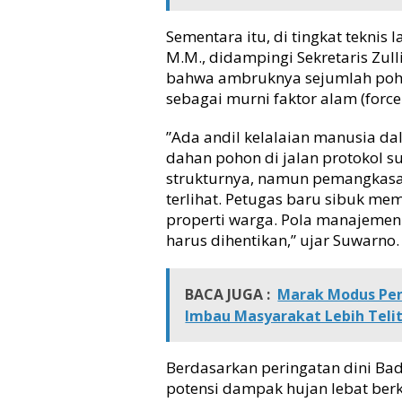
d
u
​Sementara itu, di tingkat tekni
M.M., didampingi Sekretaris Zul
bahwa ambruknya sejumlah pohon
sebagai murni faktor alam (force
​”Ada andil kelalaian manusia 
dahan pohon di jalan protokol s
strukturnya, namun pemangkasan 
terlihat. Petugas baru sibuk m
properti warga. Pola manajemen 
harus dihentikan,” ujar Suwarno.
BACA JUGA :
Marak Modus Pen
Imbau Masyarakat Lebih Telit
​Berdasarkan peringatan dini Bad
potensi dampak hujan lebat ber