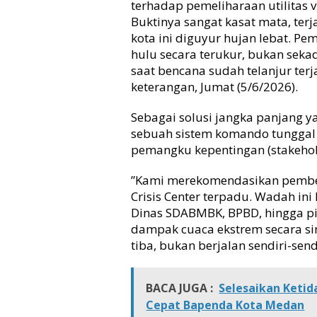
terhadap pemeliharaan utilitas vi
e
Buktinya sangat kasat mata, terj
n
t
kota ini diguyur hujan lebat. P
u
hulu secara terukur, bukan sek
k
saat bencana sudah telanjur terj
C
keterangan, Jumat (5/6/2026).
r
i
​Sebagai solusi jangka panjang y
s
sebuah sistem komando tunggal d
i
pemangku kepentingan (stakehold
s
C
e
​”Kami merekomendasikan pembe
n
Crisis Center terpadu. Wadah in
t
Dinas SDABMBK, BPBD, hingga pi
e
dampak cuaca ekstrem secara si
r
tiba, bukan berjalan sendiri-sen
T
e
r
BACA JUGA :
Selesaikan Ketid
p
Cepat Bapenda Kota Medan
a