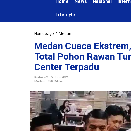
Home
News
Nasional
Intern
Lifestyle
Homepage
/
Medan
M
e
Medan Cuaca Ekstrem,
d
a
Total Pohon Rawan Tu
n
C
Center Terpadu
u
a
Redaksi2
5 Juni 2026
c
Medan
488 Dilihat
a
E
k
s
t
r
e
m