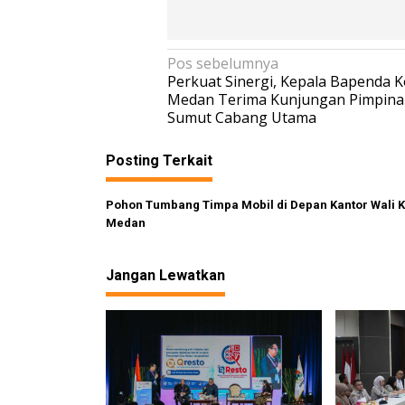
N
Pos sebelumnya
Perkuat Sinergi, Kepala Bapenda K
a
Medan Terima Kunjungan Pimpina
v
Sumut Cabang Utama
i
Posting Terkait
g
a
Pohon Tumbang Timpa Mobil di Depan Kantor Wali K
s
Medan
i
p
Jangan Lewatkan
o
s