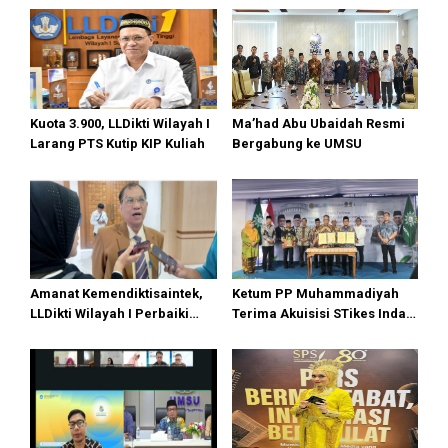
Kuota 3.900, LLDikti Wilayah I
Ma’had Abu Ubaidah Resmi
Larang PTS Kutip KIP Kuliah
Bergabung ke UMSU
Amanat Kemendiktisaintek,
Ketum PP Muhammadiyah
LLDikti Wilayah I Perbaiki
Terima Akuisisi STikes Indah
Tata Kelola PTS, 16 Kampus
Medan, UMSU Menuju World
di Sumut Lakukan Merger
University