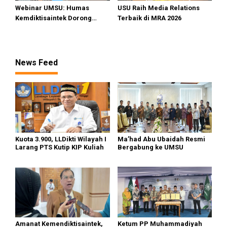
Webinar UMSU: Humas
USU Raih Media Relations
Kemdiktisaintek Dorong
Terbaik di MRA 2026
Kampus Hadirkan Konten
Berdampak
News Feed
Kuota 3.900, LLDikti Wilayah I
Ma’had Abu Ubaidah Resmi
Larang PTS Kutip KIP Kuliah
Bergabung ke UMSU
Amanat Kemendiktisaintek,
Ketum PP Muhammadiyah