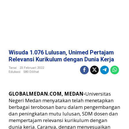
n
,
U
n
i
m
e
d
P
Wisuda 1.076 Lulusan, Unimed Pertajam
e
Relevansi Kurikulum dengan Dunia Kerja
r
t
Tanai
23 Februari 2022
Edukasi
580 Dilihat
a
j
a
m
GLOBALMEDAN.COM, MEDAN-
Universitas
R
Negeri Medan menyatakan telah menetapkan
e
berbagai terobosan baru dalam pengembangan
l
dan peningkatan mutu lulusan, SDM dosen dan
e
v
mempertajam relevansi kurikulum dengan
a
dunia kerja. Caranya, dengan menyesuaikan