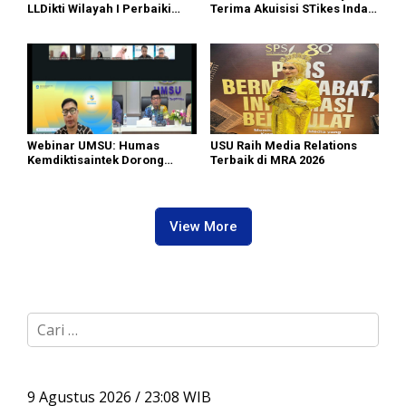
LLDikti Wilayah I Perbaiki
Terima Akuisisi STikes Indah
Tata Kelola PTS, 16 Kampus
Medan, UMSU Menuju World
di Sumut Lakukan Merger
University
Webinar UMSU: Humas
USU Raih Media Relations
Kemdiktisaintek Dorong
Terbaik di MRA 2026
Kampus Hadirkan Konten
Berdampak
View More
C
a
r
i
u
9 Agustus 2026 / 23:08 WIB