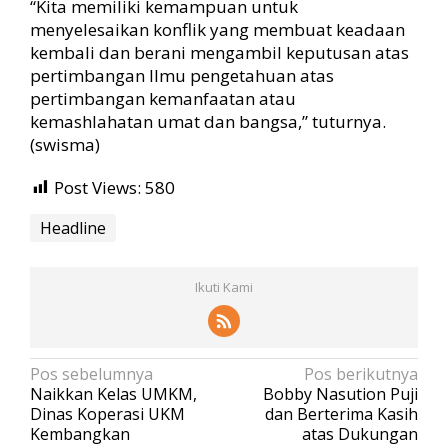
“Kita memiliki kemampuan untuk
menyelesaikan konflik yang membuat keadaan
kembali dan berani mengambil keputusan atas
pertimbangan Ilmu pengetahuan atas
pertimbangan kemanfaatan atau
kemashlahatan umat dan bangsa,” tuturnya.
(swisma)
Post Views:
580
Headline
Ikuti Kami
N
Pos sebelumnya
Pos berikutnya
Naikkan Kelas UMKM,
Bobby Nasution Puji
a
Dinas Koperasi UKM
dan Berterima Kasih
v
Kembangkan
atas Dukungan