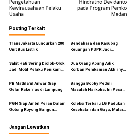
Pengetahuan
Hindratno Devidanto
i
Kewirausahaan Pelaku
pada Program Pemko
g
Usaha
Medan
a
s
Posting Terkait
i
TransJakarta Luncurkan 200
Bendahara dan Kasubag
p
Unit Bus Listrik
Keuangan PUPR Jadi
o
Tersangka
s
Sakit Hati Sering Diolok-Olok
Dua Orang Abang Adik
Jadi Motif Pelaku Penikaman
Korban Penikaman Akhirnya
Anak
Meninggal
PB Mathla’ul Anwar Siap
Bangga Bobby Peduli
Gelar Rakernas di Lampung
Masalah Narkoba, Ini Pesan
Bang Fauzi
PGN Siap Ambil Peran Dalam
Koleksi Terbaru LG Padukan
Gotong Royong Bangun
Kesehatan dan Gaya, Mulai
Jargas Nasional Untuk
Tersedia di Sumut
Kurangi Subsidi Energi
Jangan Lewatkan