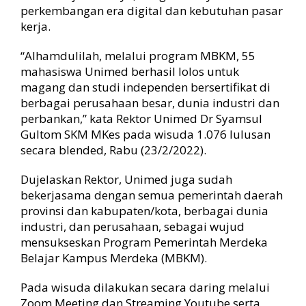
n
perkembangan era digital dan kebutuhan pasar
s
kerja.
i
K
“Alhamdulilah, melalui program MBKM, 55
u
mahasiswa Unimed berhasil lolos untuk
r
i
magang dan studi independen bersertifikat di
k
berbagai perusahaan besar, dunia industri dan
u
perbankan,” kata Rektor Unimed Dr Syamsul
l
Gultom SKM MKes pada wisuda 1.076 lulusan
u
secara blended, Rabu (23/2/2022).
m
d
Dujelaskan Rektor, Unimed juga sudah
e
bekerjasama dengan semua pemerintah daerah
n
g
provinsi dan kabupaten/kota, berbagai dunia
a
industri, dan perusahaan, sebagai wujud
n
mensukseskan Program Pemerintah Merdeka
D
Belajar Kampus Merdeka (MBKM).
u
n
Pada wisuda dilakukan secara daring melalui
i
Zoom Meeting dan Streaming Youtube serta
a