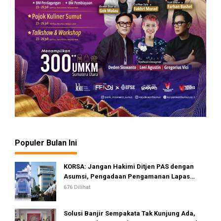
Populer Bulan Ini
KORSA: Jangan Hakimi Ditjen PAS dengan
Asumsi, Pengadaan Pengamanan Lapas
Dinilai Telah Sesuai Standar dan Regulasi
676 Dilihat
Solusi Banjir Sempakata Tak Kunjung Ada,