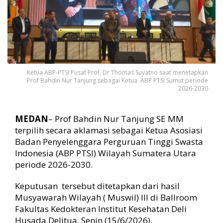
-
P
T
S
I
S
u
Ketua ABP-PTSI Pusat Prof. Dr Thomas Suyatno saat menetapkan
Prof Bahdin Nur Tanjung sebagai Ketua ABP PTSI Sumut periode
m
2026-2030
u
t
P
MEDAN
– Prof Bahdin Nur Tanjung SE MM
e
terpilih secara aklamasi sebagai Ketua Asosiasi
r
Badan Penyelenggara Perguruan Tinggi Swasta
i
o
Indonesia (ABP PTSI) Wilayah Sumatera Utara
d
periode 2026-2030.
e
2
Keputusan tersebut ditetapkan dari hasil
0
Musyawarah Wilayah ( Muswil) III di Ballroom
2
Fakultas Kedokteran Institut Kesehatan Deli
6
Husada Delitua, Senin (15/6/2026).
-