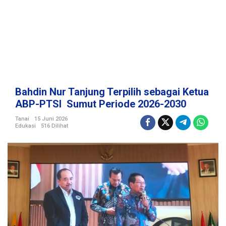
e
r
p
i
l
i
h
s
e
Bahdin Nur Tanjung Terpilih sebagai Ketua
b
ABP-PTSI Sumut Periode 2026-2030
a
g
Tanai
15 Juni 2026
Edukasi
516 Dilihat
a
i
K
e
t
u
a
A
B
P