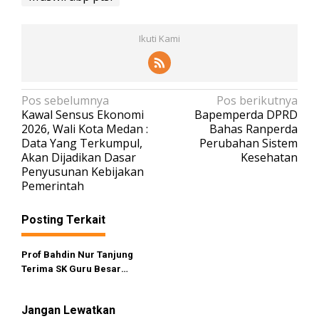
Ikuti Kami
N
Pos sebelumnya
Pos berikutnya
Kawal Sensus Ekonomi
Bapemperda DPRD
a
2026, Wali Kota Medan :
Bahas Ranperda
v
Data Yang Terkumpul,
Perubahan Sistem
Akan Dijadikan Dasar
Kesehatan
i
Penyusunan Kebijakan
g
Pemerintah
a
s
Posting Terkait
i
Prof Bahdin Nur Tanjung
p
Terima SK Guru Besar
o
Mendikbudristek
s
Jangan Lewatkan