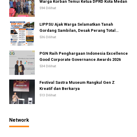
Warga Korban Temui Ketua DPRD Kota Medan
594 Dilihat
LIPPSU Ajak Warga Selamatkan Tanah
Gordang Sambilan, Desak Perang Total
Melawan Mafia PETI
536 Dilihat
PGN Raih Penghargaan Indonesia Excellence
Good Corporate Governance Awards 2026
534 Dilihat
Festival Sastra Museum Rangkul Gen Z
Kreatif dan Berkarya
513 Dilihat
Network