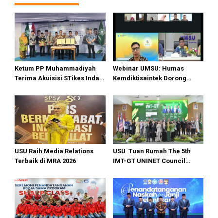
Ketum PP Muhammadiyah
Webinar UMSU: Humas
Terima Akuisisi STikes Indah
Kemdiktisaintek Dorong
Medan, UMSU Menuju World
Kampus Hadirkan Konten
University
Berdampak
USU Raih Media Relations
USU Tuan Rumah The 5th
Terbaik di MRA 2026
IMT-GT UNINET Council
Meeting