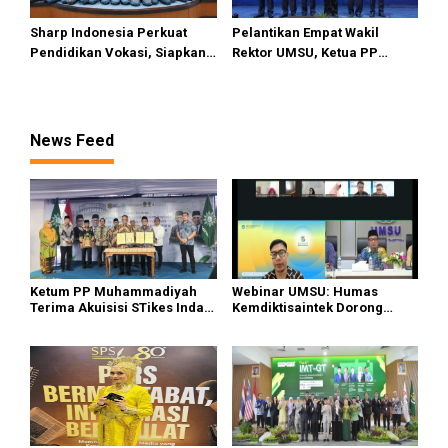
Sharp Indonesia Perkuat
Pelantikan Empat Wakil
Pendidikan Vokasi, Siapkan
Rektor UMSU, Ketua PP
SDM Kompeten Hadapi Dunia
Muhammadiyah: Jadikan
Kerja
Kampus se-Unggul-
unggulnya
News Feed
Ketum PP Muhammadiyah
Webinar UMSU: Humas
Terima Akuisisi STikes Indah
Kemdiktisaintek Dorong
Medan, UMSU Menuju World
Kampus Hadirkan Konten
University
Berdampak