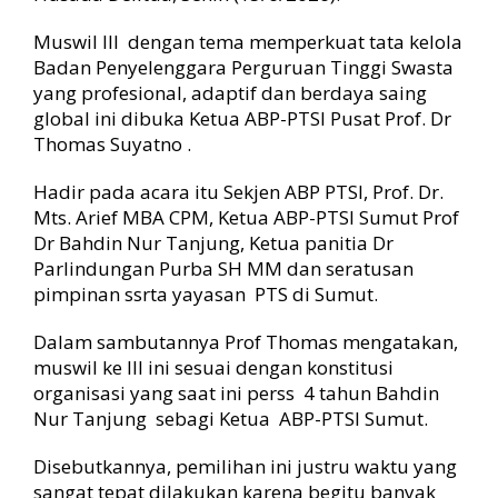
2
Muswil III dengan tema memperkuat tata kelola
0
3
Badan Penyelenggara Perguruan Tinggi Swasta
0
yang profesional, adaptif dan berdaya saing
global ini dibuka Ketua ABP-PTSI Pusat Prof. Dr
Thomas Suyatno .
Hadir pada acara itu Sekjen ABP PTSI, Prof. Dr.
Mts. Arief MBA CPM, Ketua ABP-PTSI Sumut Prof
Dr Bahdin Nur Tanjung, Ketua panitia Dr
Parlindungan Purba SH MM dan seratusan
pimpinan ssrta yayasan PTS di Sumut.
Dalam sambutannya Prof Thomas mengatakan,
muswil ke III ini sesuai dengan konstitusi
organisasi yang saat ini perss 4 tahun Bahdin
Nur Tanjung sebagi Ketua ABP-PTSI Sumut.
Disebutkannya, pemilihan ini justru waktu yang
sangat tepat dilakukan karena begitu banyak