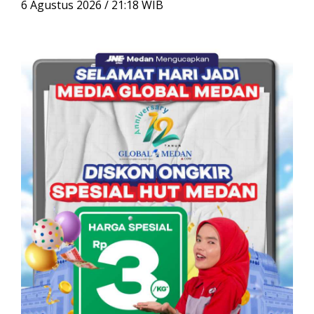
u
6 Agustus 2026 / 21:18 WIB
n
t
u
k
: