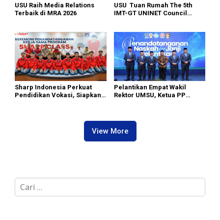
USU Raih Media Relations
USU Tuan Rumah The 5th
Terbaik di MRA 2026
IMT-GT UNINET Council
Meeting
Sharp Indonesia Perkuat
Pelantikan Empat Wakil
Pendidikan Vokasi, Siapkan
Rektor UMSU, Ketua PP
SDM Kompeten Hadapi Dunia
Muhammadiyah: Jadikan
Kerja
Kampus se-Unggul-
unggulnya
View More
C
a
r
i