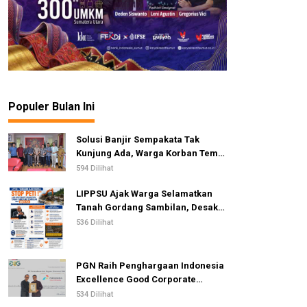
Populer Bulan Ini
Solusi Banjir Sempakata Tak
Kunjung Ada, Warga Korban Temui
Ketua DPRD Kota Medan
594 Dilihat
LIPPSU Ajak Warga Selamatkan
Tanah Gordang Sambilan, Desak
Perang Total Melawan Mafia PETI
536 Dilihat
PGN Raih Penghargaan Indonesia
Excellence Good Corporate
Governance Awards 2026
534 Dilihat