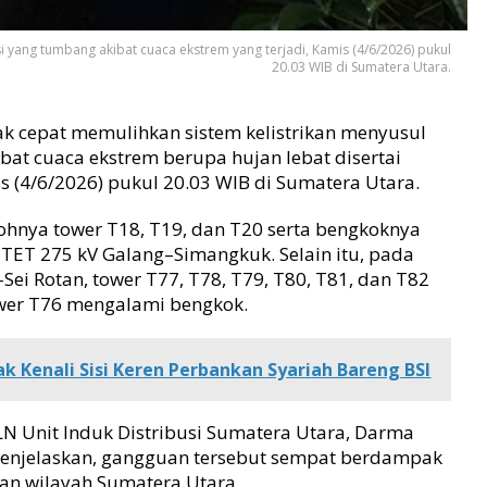
 yang tumbang akibat cuaca ekstrem yang terjadi, Kamis (4/6/2026) pukul
20.03 WIB di Sumatera Utara.
ak cepat memulihkan sistem kelistrikan menyusul
ibat cuaca ekstrem berupa hujan lebat disertai
is (4/6/2026) pukul 20.03 WIB di Sumatera Utara.
ohnya tower T18, T19, dan T20 serta bengkoknya
UTET 275 kV Galang–Simangkuk. Selain itu, pada
Sei Rotan, tower T77, T78, T79, T80, T81, dan T82
wer T76 mengalami bengkok.
k Kenali Sisi Keren Perbankan Syariah Bareng BSI
N Unit Induk Distribusi Sumatera Utara, Darma
enjelaskan, gangguan tersebut sempat berdampak
ian wilayah Sumatera Utara.