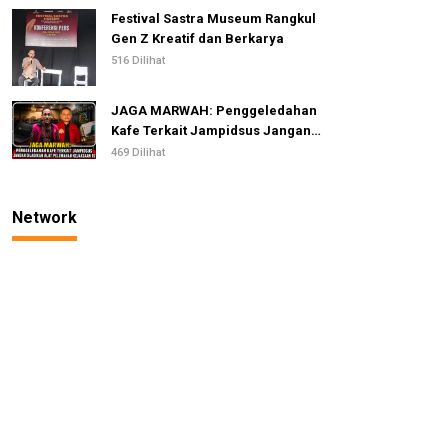
Festival Sastra Museum Rangkul
Gen Z Kreatif dan Berkarya
516 Dilihat
JAGA MARWAH: Penggeledahan
Kafe Terkait Jampidsus Jangan
Dijadikan Alat Pelemahan
469 Dilihat
Kejaksaan RI
Network