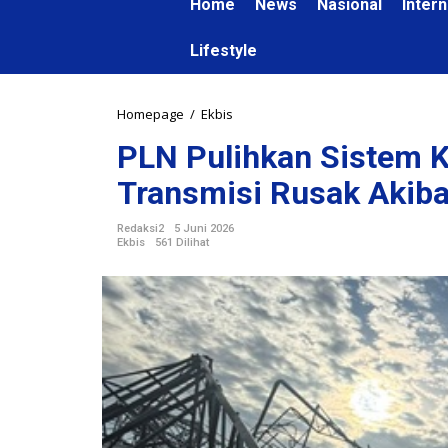
Home
News
Nasional
Intern
Lifestyle
Homepage
/
Ekbis
P
L
PLN Pulihkan Sistem Ke
N
P
Transmisi Rusak Akiba
u
l
Redaksi2
5 Juni 2026
i
Ekbis
561 Dilihat
h
k
a
n
S
i
s
t
e
m