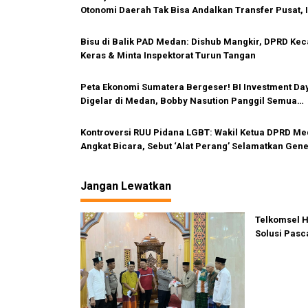
s
Otonomi Daerah Tak Bisa Andalkan Transfer Pusat, I
i
Terobosan yang Digarisbawahi!
p
Bisu di Balik PAD Medan: Dishub Mangkir, DPRD Ke
Keras & Minta Inspektorat Turun Tangan
o
s
Peta Ekonomi Sumatera Bergeser! BI Investment Da
Digelar di Medan, Bobby Nasution Panggil Semua
Gubernur untuk Perang Kapital
Kontroversi RUU Pidana LGBT: Wakil Ketua DPRD M
Angkat Bicara, Sebut ‘Alat Perang’ Selamatkan Gene
dari Darurat Moral
Jangan Lewatkan
Telkomsel H
Solusi Pasc
Hingga 300
Premium