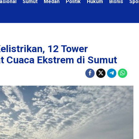
asional
Sumut
Medan
Politik
Hukum
Bisnis
Spo
listrikan, 12 Tower
t Cuaca Ekstrem di Sumut