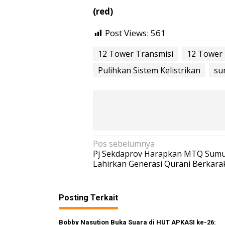
(red)
Post Views:
561
12 Tower Transmisi
12 Tower 
Pulihkan Sistem Kelistrikan
su
N
Pos sebelumnya
Pj Sekdaprov Harapkan MTQ Sumu
a
Lahirkan Generasi Qurani Berkara
v
i
Posting Terkait
g
a
Bobby Nasution Buka Suara di HUT APKASI ke-26: