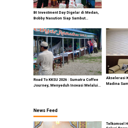
BI Investment Day Digelar di Medan,
Bobby Nasution Siap Sambut
Gubernur se-Sumatera Bahas
Penguatan Investasi
Akselerasi K
Road To KKSU 2026 : Sumatra Coffee
Madina Samb
Journey, Menyeduh Inovasi Melalui
Lion Air Gr
Secangkir Kopi
News Feed
Telkomsel H