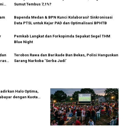
ni
Sumut Tembus 7,1%?
cam
Bapenda Medan & BPN Kunci Kolaborasi! Sinkronisasi
Data PTSL untuk Kejar PAD dan Optimalisasi BPHTB
y
Pemkab Langkat dan Forkopimda Sepakat Segel THM
Blue Night
edan
Terobos Rawa dan Barikade Ban Bekas, Polisi Hanguskan
rasi
Sarang Narkoba ‘Serba Jadi’
adirkan Halo Optima,
abayar dengan Kuota
 GB dan Beragam Hiburan