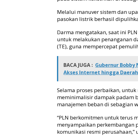
k
s
Melalui manuver sistem dan upay
t
pasokan listrik berhasil dipulih
r
e
Darma mengatakan, saat ini PLN
m
untuk melakukan penanganan d
d
(TE), guna mempercepat pemulih
i
S
u
BACA JUGA :
Gubernur Bobby N
m
u
Akses Internet hingga Daerah
t
Selama proses perbaikan, untuk 
meminimalisir dampak padam ba
manajemen beban di sebagian w
“PLN berkomitmen untuk terus m
menyampaikan perkembangan pe
komunikasi resmi perusahaan,” 