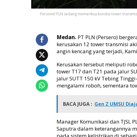
s
m
Personel PLN sedang memeriksa kondisi tower transmisi
i
s
i
R
Medan.
PT PLN (Persero) berger
u
kerusakan 12 tower transmisi ak
s
angin kencang yang terjadi, Kam
a
k
Kerusakan tersebut meliputi rob
A
tower T17 dan T21 pada jalur S
k
jalur SUTT 150 kV Tebing Tinggi–
i
mengalami roboh, sementara to
b
a
t
C
BACA JUGA :
Gen Z UMSU Diaja
u
a
Manager Komunikasi dan TJSL PL
c
a
Saputra dalam keterangannya m
E
pada sistem kelistrikan di sebag