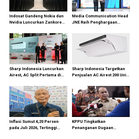
Indosat Gandeng Nokia dan
Media Communication Head
Nvidia Luncurkan Zankore
JNE Raih Penghargaan
Siap Layani Pasar Global
Indonesia Public Relations
Top Leader 2026
Sharp Indonesia Luncurkan
Sharp Indonesia Targetkan
Airest, AC Split Pertama di
Penjualan AC Airest 200 Unit
Dunia Bisa Bersihkan Udara
di 2026
Inflasi Sumut 4,20 Persen
KPPU Tingkatkan
pada Juli 2026, Tertinggi
Penanganan Dugaan
masih di Gunungsitoli
Pelanggaran TikTok keTahap