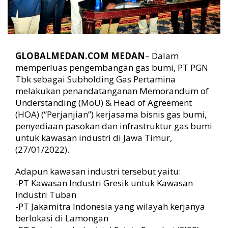
m
a
n
f
a
a
GLOBALMEDAN.COM MEDAN
– Dalam
t
memperluas pengembangan gas bumi, PT PGN
a
Tbk sebagai Subholding Gas Pertamina
n
melakukan penandatanganan Memorandum of
G
Understanding (MoU) & Head of Agreement
a
(HOA) (“Perjanjian”) kerjasama bisnis gas bumi,
s
B
penyediaan pasokan dan infrastruktur gas bumi
u
untuk kawasan industri di Jawa Timur,
m
(27/01/2022).
i
Adapun kawasan industri tersebut yaitu:
-PT Kawasan Industri Gresik untuk Kawasan
Industri Tuban
-PT Jakamitra Indonesia yang wilayah kerjanya
berlokasi di Lamongan