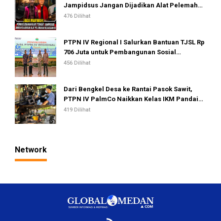
Jampidsus Jangan Dijadikan Alat Pelemahan
Kejaksaan RI
476 Dilihat
PTPN IV Regional I Salurkan Bantuan TJSL Rp
706 Juta untuk Pembangunan Sosial
Berkelanjutan
456 Dilihat
Dari Bengkel Desa ke Rantai Pasok Sawit,
PTPN IV PalmCo Naikkan Kelas IKM Pandai
Besi
419 Dilihat
Network