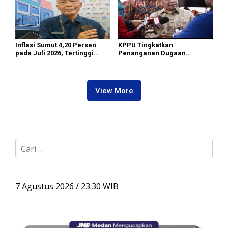
Inflasi Sumut 4,20 Persen
KPPU Tingkatkan
pada Juli 2026, Tertinggi
Penanganan Dugaan
masih di Gunungsitoli
Pelanggaran TikTok keTahap
Penyelidikan
View More
C
a
r
i
u
7 Agustus 2026 / 23:30 WIB
n
t
u
k