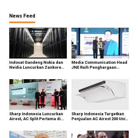
Penyelidikan
News Feed
Indosat Gandeng Nokia dan
Media Communication Head
Nvidia Luncurkan Zankore
JNE Raih Penghargaan
Siap Layani Pasar Global
Indonesia Public Relations
Top Leader 2026
Sharp Indonesia Luncurkan
Sharp Indonesia Targetkan
Airest, AC Split Pertama di
Penjualan AC Airest 200 Unit
Dunia Bisa Bersihkan Udara
di 2026