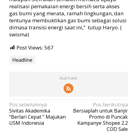
realisasi pemakaian energi bersih serta akses
gas bumi yang merata, ramah lingkungan, dan
tentunya membuktikan gas bumi sebagai solusi
dimasa transisi energi saat ini,” tutup Haryo. (
swisma)
Post Views:
567
Headline
Ikuti Kami
N
Pos sebelumnya
Pos berikutnya
Sivitas Akademika
Bersiaplah untuk Banjir
a
“Berlari Cepat ” Majukan
Promo di Puncak
v
USM Indonesia
Kampanye Shopee 2.2
COD Sale
i