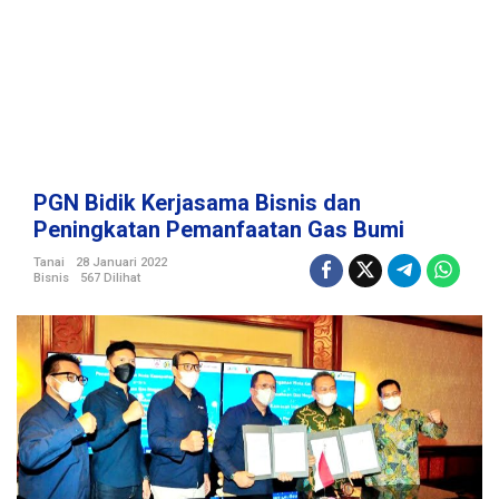
B
i
s
n
i
s
d
a
n
PGN Bidik Kerjasama Bisnis dan
P
Peningkatan Pemanfaatan Gas Bumi
e
n
Tanai
28 Januari 2022
Bisnis
567 Dilihat
i
n
g
k
a
t
a
n
P
e