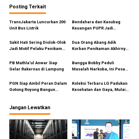
g
Posting Terkait
a
s
TransJakarta Luncurkan 200
Bendahara dan Kasubag
i
Unit Bus Listrik
Keuangan PUPR Jadi
Tersangka
p
Sakit Hati Sering Diolok-Olok
Dua Orang Abang Adik
o
Jadi Motif Pelaku Penikaman
Korban Penikaman Akhirnya
s
Anak
Meninggal
PB Mathla’ul Anwar Siap
Bangga Bobby Peduli
Gelar Rakernas di Lampung
Masalah Narkoba, Ini Pesan
Bang Fauzi
PGN Siap Ambil Peran Dalam
Koleksi Terbaru LG Padukan
Gotong Royong Bangun
Kesehatan dan Gaya, Mulai
Jargas Nasional Untuk
Tersedia di Sumut
Kurangi Subsidi Energi
Jangan Lewatkan