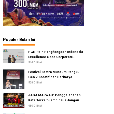
Populer Bulan Ini
PGN Raih Penghargaan Indonesia
Excellence Good Corporate
Governance Awards 2026
544 Dilihat
Festival Sastra Museum Rangkul
Gen Z Kreatif dan Berkarya
528 Dilihat
JAGA MARWAH: Penggeledahan
Kafe Terkait Jampidsus Jangan
Dijadikan Alat Pelemahan
480 Dilihat
Kejaksaan RI