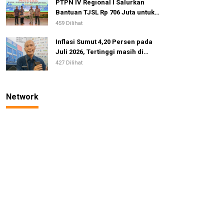
PTPN IV Regional I Salurkan
Bantuan TJSL Rp 706 Juta untuk
Pembangunan Sosial
459 Dilihat
Berkelanjutan
Inflasi Sumut 4,20 Persen pada
Juli 2026, Tertinggi masih di
Gunungsitoli
427 Dilihat
Network