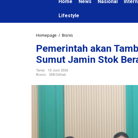
Home
News
Nasional
Intern
Lifestyle
Homepage
/
Bisnis
P
e
Pemerintah akan Tamb
m
e
Sumut Jamin Stok Bera
r
i
Tanai
10 Juni 2026
n
Bisnis
538 Dilihat
t
a
h
a
k
a
n
T
a
m