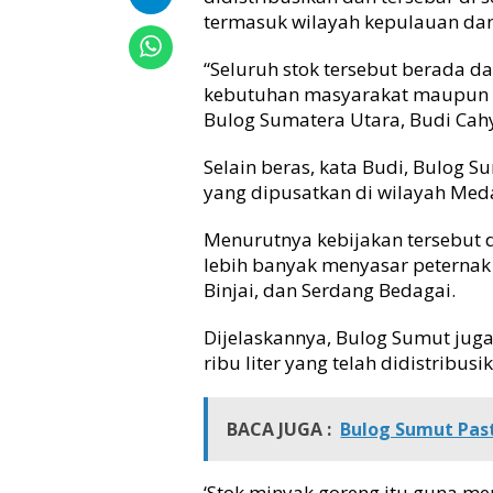
termasuk wilayah kepulauan dan 
u
m
u
“Seluruh stok tersebut berada d
t
kebutuhan masyarakat maupun 
J
Bulog Sumatera Utara, Budi Cah
a
m
Selain beras, kata Budi, Bulog S
i
yang dipusatkan di wilayah Med
n
S
Menurutnya kebijakan tersebut 
t
o
lebih banyak menyasar peternak
k
Binjai, dan Serdang Bedagai.
B
e
Dijelaskannya, Bulog Sumut juga
r
ribu liter yang telah didistribus
a
s
h
BACA JUGA :
Bulog Sumut Pas
i
n
g
‘Stok minyak goreng itu guna me