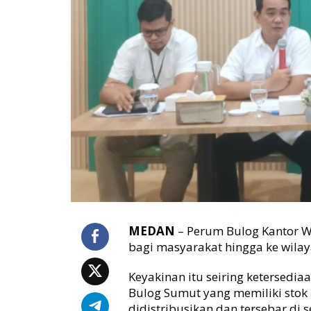
b
a
h
B
a
n
t
u
a
n
P
a
n
g
a
n
,
MEDAN
– Perum Bulog Kantor W
B
bagi masyarakat hingga ke wilaya
u
l
Keyakinan itu seiring ketersedia
o
Bulog Sumut yang memiliki stok 
g
didistribusikan dan tersebar di
S