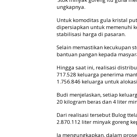
g
ungkapnya.
a
A
Untuk komoditas gula kristal puti
k
dipersiapkan untuk memenuhi 
h
stabilisasi harga di pasaran.
i
r
2
Selain memastikan kecukupan st
0
bantuan pangan kepada masyar
2
6
Hingga saat ini, realisasi distr
717.528 keluarga penerima manfaa
1.756.846 keluarga untuk alokas
Budi menjelaskan, setiap kelu
20 kilogram beras dan 4 liter mi
Dari realisasi tersebut Bulog tt
2.870.112 liter minyak goreng k
Ia mengungkapkan, dalam proses